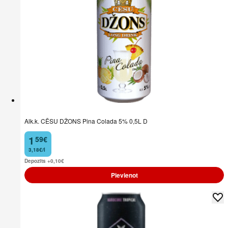
Alk.k. CĒSU DŽONS Pina Colada 5% 0,5L D
1
59
€
.
3,18€/l
Depozīts +0,10
€
Pievienot