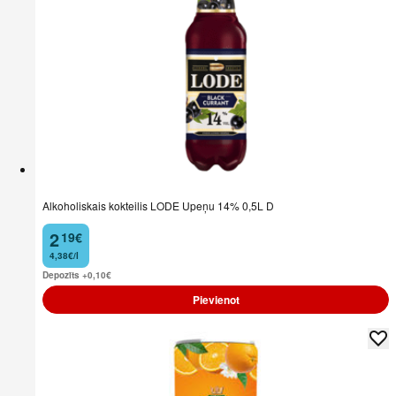
Alkoholiskais kokteilis LODE Upeņu 14% 0,5L D
2
19
€
.
4,38€/l
Depozīts +0,10
€
Pievienot