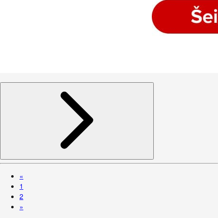
«
1
2
»