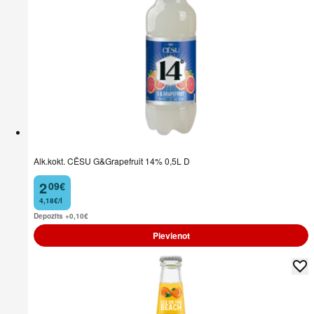
Alk.kokt. CĒSU G&Grapefruit 14% 0,5L D
2
09
€
.
4,18€/l
Depozīts +0,10
€
Pievienot