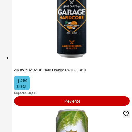
Alk.kokt.GARAGE Hard Orange 6% 0,5L sk.D
1
59
€
.
3,18€/l
Depozīts +0,10
€
Pievienot