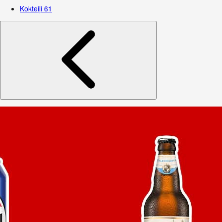
Kokteiļi
61