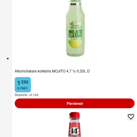
Alkoholiskais kokteilis MOJITO 4,7 % 0,33L D
1
25
€
.
3,79€/l
Depozīts +0,10
€
Pievienot