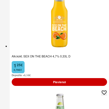
Alk.kokt. SEX ON THE BEACH 4,7% 0,33L D
1
25
€
.
3,79€/l
Depozīts +0,10
€
Pievienot