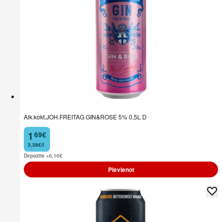
Alk.kokt.JOH.FREITAG GIN&ROSE 5% 0,5L D
1
69
€
.
3,38€/l
Depozīts +0,10
€
Pievienot