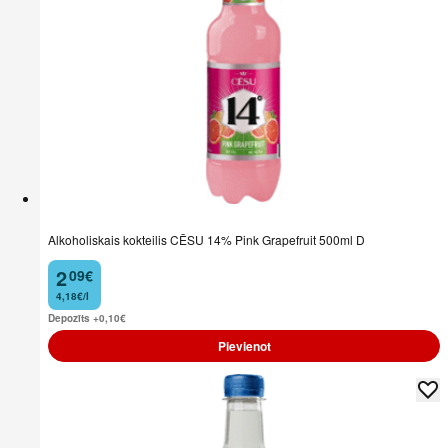
Alkoholiskais kokteilis CĒSU 14% Pink Grapefruit 500ml D
2
09
€
.
4,18€/l
Depozīts +0,10
€
Pievienot