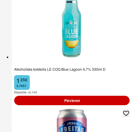
Alkoholisks kokteilis LE COQ Blue Lagoon 4,7% 330ml D
1
25
€
.
3,79€/l
Depozīts +0,10
€
Pievienot