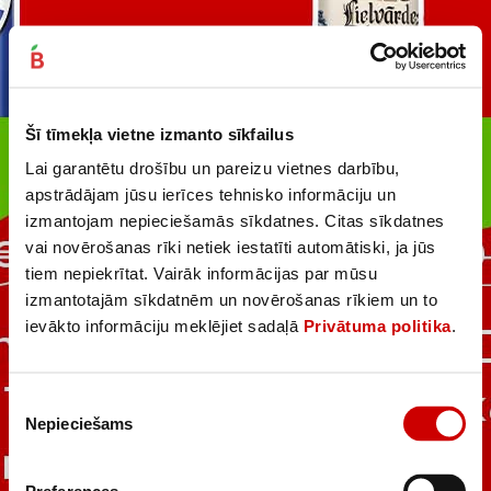
Šī tīmekļa vietne izmanto sīkfailus
Lai garantētu drošību un pareizu vietnes darbību,
apstrādājam jūsu ierīces tehnisko informāciju un
izmantojam nepieciešamās sīkdatnes. Citas sīkdatnes
vai novērošanas rīki netiek iestatīti automātiski, ja jūs
tiem nepiekrītat. Vairāk informācijas par mūsu
izmantotajām sīkdatnēm un novērošanas rīkiem un to
ievākto informāciju meklējiet sadaļā
Privātuma politika
.
Piekrišanas
Nepieciešams
izvēle