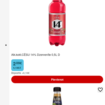
Alk.kokt.CĒSU 14% Dzervenīte 0,5L D
2
09
€
.
4,18€/l
Depozīts +0,10
€
Pievienot