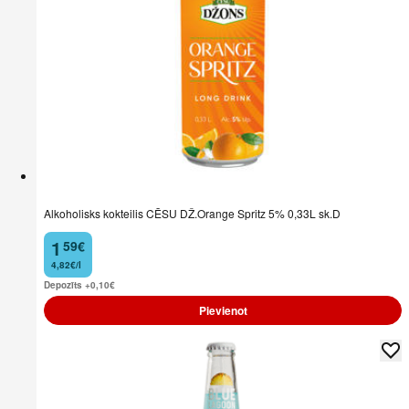
Alkoholisks kokteilis CĒSU DŽ.Orange Spritz 5% 0,33L sk.D
1
59
€
.
4,82€/l
Depozīts +0,10
€
Pievienot