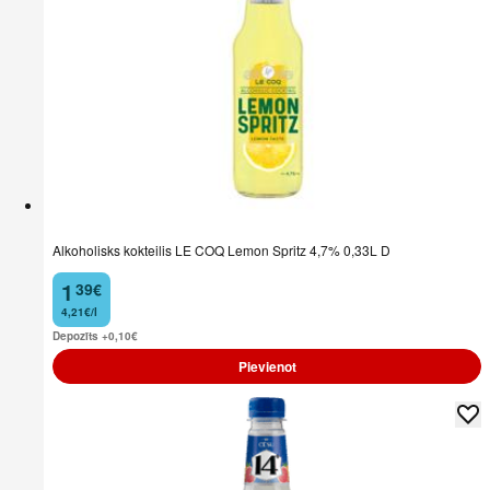
Alkoholisks kokteilis LE COQ Lemon Spritz 4,7% 0,33L D
1
39
€
.
4,21€/l
Depozīts +0,10
€
Pievienot