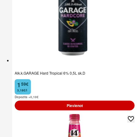
Alk.k.GARAGE Hard Tropical 6% 0,5L sk.D
1
59
€
.
3,18€/l
Depozīts +0,10
€
Pievienot