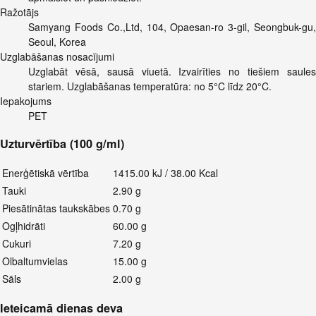
Ražotājs
Samyang Foods Co.,Ltd, 104, Opaesan-ro 3-gil, Seongbuk-gu,
Seoul, Korea
Uzglabāšanas nosacījumi
Uzglabāt vēsā, sausā viuetā. Izvairīties no tiešiem saules
stariem. Uzglabāšanas temperatūra: no 5°C līdz 20°C.
Iepakojums
PET
Uzturvērtība (100 g/ml)
Enerģētiskā vērtība
1415.00 kJ / 38.00 Kcal
Tauki
2.90 g
Piesātinātas taukskābes
0.70 g
Ogļhidrāti
60.00 g
Cukuri
7.20 g
Olbaltumvielas
15.00 g
Sāls
2.00 g
Ieteicamā dienas deva