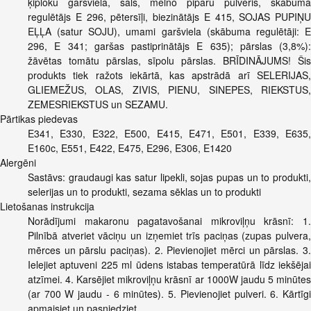
ķiploku garšviela, sāls, melno piparu pulveris, skābuma
regulētājs E 296, pētersīļi, biezinātājs E 415, SOJAS PUPIŅU
EĻĻA (satur SOJU), umami garšviela (skābuma regulētāji: E
296, E 341; garšas pastiprinātājs E 635); pārslas (3,8%):
žāvētas tomātu pārslas, sīpolu pārslas. BRĪDINĀJUMS! Šis
produkts tiek ražots iekārtā, kas apstrādā arī SELERIJAS,
GLIEMEŽUS, OLAS, ZIVIS, PIENU, SINEPES, RIEKSTUS,
ZEMESRIEKSTUS un SEZAMU.
Pārtikas piedevas
E341, E330, E322, E500, E415, E471, E501, E339, E635,
E160c, E551, E422, E475, E296, E306, E1420
Alergēni
Sastāvs: graudaugi kas satur lipekli, sojas pupas un to produkti,
selerijas un to produkti, sezama sēklas un to produkti
Lietošanas instrukcija
Norādījumi makaronu pagatavošanai mikroviļņu krāsnī: 1.
Pilnībā atveriet vāciņu un izņemiet trīs paciņas (zupas pulvera,
mērces un pārslu paciņas). 2. Pievienojiet mērci un pārslas. 3.
Ielejiet aptuveni 225 ml ūdens istabas temperatūrā līdz iekšējai
atzīmei. 4. Karsējiet mikroviļņu krāsnī ar 1000W jaudu 5 minūtes
(ar 700 W jaudu - 6 minūtes). 5. Pievienojiet pulveri. 6. Kārtīgi
apmaisiet un pasniedziet.