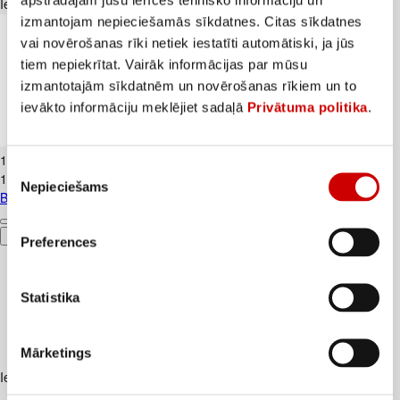
Iesakām ar
izmantojam nepieciešamās sīkdatnes. Citas sīkdatnes
vai novērošanas rīki netiek iestatīti automātiski, ja jūs
tiem nepiekrītat. Vairāk informācijas par mūsu
izmantotajām sīkdatnēm un novērošanas rīkiem un to
ievākto informāciju meklējiet sadaļā
Privātuma politika
.
Banāni CAVENDISH kg
1
.
19
€
Piekrišanas
1,19€/kg
Nepieciešams
izvēle
Banāni CAVENDISH kg
Pievienot
Preferences
Statistika
Mārketings
Iesakām ar