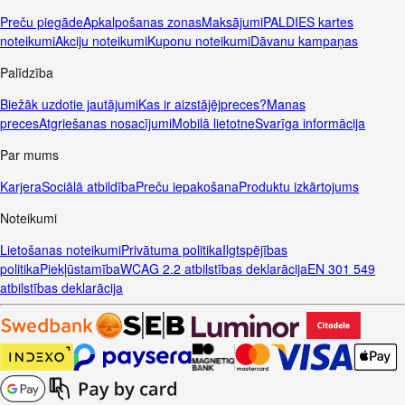
Preču piegāde
Apkalpošanas zonas
Maksājumi
PALDIES kartes
noteikumi
Akciju noteikumi
Kuponu noteikumi
Dāvanu kampaņas
Palīdzība
Biežāk uzdotie jautājumi
Kas ir aizstājējpreces?
Manas
preces
Atgriešanas nosacījumi
Mobilā lietotne
Svarīga informācija
Par mums
Karjera
Sociālā atbildība
Preču iepakošana
Produktu izkārtojums
Noteikumi
Lietošanas noteikumi
Privātuma politika
Ilgtspējības
politika
Piekļūstamība
WCAG 2.2 atbilstības deklarācija
EN 301 549
atbilstības deklarācija