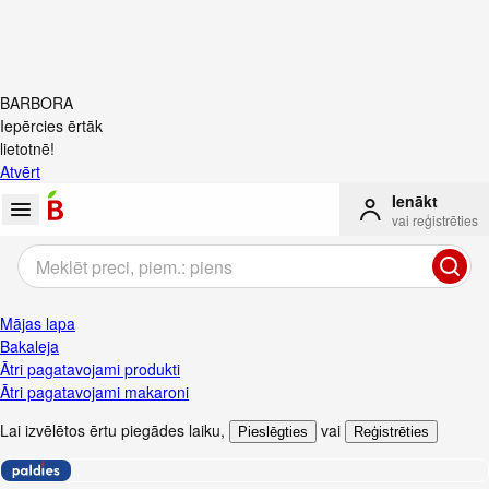
BARBORA
Iepērcies ērtāk
lietotnē!
Atvērt
Ienākt
vai reģistrēties
Mājas lapa
Bakaleja
Ātri pagatavojami produkti
Ātri pagatavojami makaroni
Lai izvēlētos ērtu piegādes laiku
,
vai
Pieslēgties
Reģistrēties