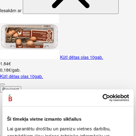
Iesakām ar
Kūtī dētas olas 10gab.
1
.
84
€
0,18€/gab.
Kūtī dētas olas 10gab.
Pievienot
Šī tīmekļa vietne izmanto sīkfailus
Lai garantētu drošību un pareizu vietnes darbību,
apstrādājam jūsu ierīces tehnisko informāciju un