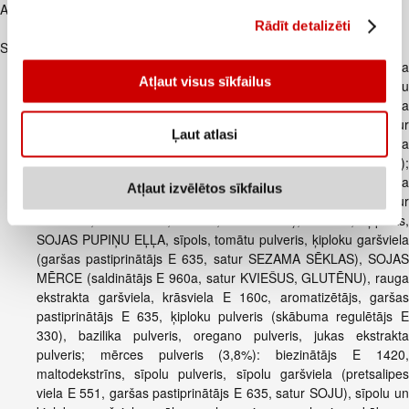
Apraksts
Rādīt detalizēti
Tangle makaroni ar tomātu gabaliņiem
Sastāvdaļas
makaroni (66,7%): KVIEŠU MILTI (satur GLUTĒNU), modificēta
Atļaut visus sīkfailus
tapiokas ciete, SOJAS PROTEĪNS (satur SOJU), turku zirņu
pulveris, KVIEŠI (satur GLUTĒNU), sāls, saulespuķu eļļa
(emulgatori: E 422, E 322, E 471; antioksidanti E 306, satur
Ļaut atlasi
SOJU), skābuma regulētāji: E 501, E 500, E 339; tokoferolu eļļa
(emulgatori: E 422, E 475; antioksidants E 306, satur SOJU);
mērce (25,7%): tomātu pasta (tomāti, ūdens, cukurs, skābuma
Atļaut izvēlētos sīkfailus
regulētājs E 296), ūdens, vistas garšas aromatizētājs (satur
KVIEŠUS, GLUTĒNU, SOJU, SELERIJU), cukurs, ķiploks,
SOJAS PUPIŅU EĻĻA, sīpols, tomātu pulveris, ķiploku garšviela
(garšas pastiprinātājs E 635, satur SEZAMA SĒKLAS), SOJAS
MĒRCE (saldinātājs E 960a, satur KVIEŠUS, GLUTĒNU), rauga
ekstrakta garšviela, krāsviela E 160c, aromatizētājs, garšas
pastiprinātājs E 635, ķiploku pulveris (skābuma regulētājs E
330), bazilika pulveris, oregano pulveris, jukas ekstrakta
pulveris; mērces pulveris (3,8%): biezinātājs E 1420,
maltodekstrīns, sīpolu pulveris, sīpolu garšviela (pretsalipes
viela E 551, garšas pastiprinātājs E 635, satur SOJU), sīpolu un