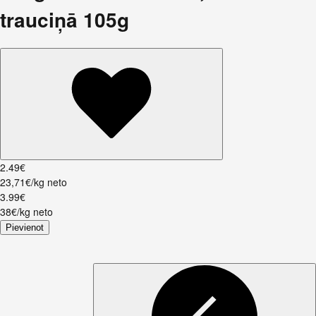
trauciņā 105g
2
.
49
€
23,71€/kg neto
3
.
99
€
38€/kg neto
Pievienot