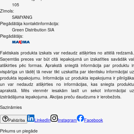
105
Zīmols:
SAMYANG
Piegādātāja kontaktinformācija:
Green Distribution SIA
Piegādātājs:
Faktiskais produkta izskats var nedaudz atšķirties no attēlā redzamā.
Saņemtās preces var būt citā iepakojumā un izskatīties savādāk vai
atškirties pēc formas. Aprakstā sniegtā informācija par produktu ir
vispārīga un tādēļ tā nevar tikt uzskatīta par identisku informācijai uz
produkta iepakojumu. Informācija uz produkta iepakojuma ir pilnīgāka
un var nedaudz atšķirties no informācijas, kas sniegta produktu
aprakstā. Mēs vienmēr iesakām lasīt un sekot informācijai uz
izstrādājuma iepakojuma. Akcijas preču daudzums ir ierobežots.
Sazināmies
LinkedIn
Instagram
Facebook
Palīdzība
Pirkums un piegāde