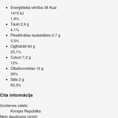
Enerģētiskā vērtība
38 Kcal
1415 kJ
1,9%
Tauki
2,9 g
4,1%
Piesātinātas taukskābes
0,7 g
3,5%
Ogļhidrāti
60 g
23,1%
Cukuri
7,2 g
12%
Olbaltumvielas
15 g
30%
Sāls
2 g
83,3%
Cita informācija
Izcelsmes valsts:
Korejas Republika
Neto daudzums (g/ml):