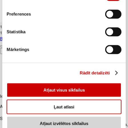
Preferences
Banāni CAVENDISH kg
1
.
19
€
Statistika
1,19€/kg
Banāni CAVENDISH kg
Mārketings
Pievienot
Rādīt detalizēti
Atļaut visus sīkfailus
Iesakām ar
Apraksts
Ļaut atlasi
Ātri pagatavojamas nūdeles traukā.
Sastāvdaļas
Atļaut izvēlētos sīkfailus
Nūdeles (86,7%): KVIEŠU milti, augu eļļas (palmu eļļa,