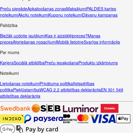
Preču piegāde
Apkalpošanas zonas
Maksājumi
PALDIES kartes
noteikumi
Akciju noteikumi
Kuponu noteikumi
Dāvanu kampaņas
Palīdzība
Biežāk uzdotie jautājumi
Kas ir aizstājējpreces?
Manas
preces
Atgriešanas nosacījumi
Mobilā lietotne
Svarīga informācija
Par mums
Karjera
Sociālā atbildība
Preču iepakošana
Produktu izkārtojums
Noteikumi
Lietošanas noteikumi
Privātuma politika
Ilgtspējības
politika
Piekļūstamība
WCAG 2.2 atbilstības deklarācija
EN 301 549
atbilstības deklarācija