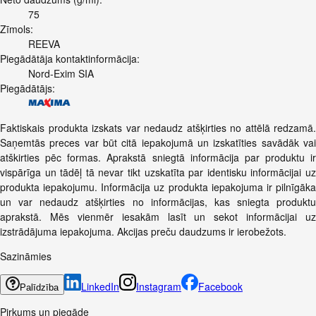
75
Zīmols:
REEVA
Piegādātāja kontaktinformācija:
Nord-Exim SIA
Piegādātājs:
Faktiskais produkta izskats var nedaudz atšķirties no attēlā redzamā.
Saņemtās preces var būt citā iepakojumā un izskatīties savādāk vai
atškirties pēc formas. Aprakstā sniegtā informācija par produktu ir
vispārīga un tādēļ tā nevar tikt uzskatīta par identisku informācijai uz
produkta iepakojumu. Informācija uz produkta iepakojuma ir pilnīgāka
un var nedaudz atšķirties no informācijas, kas sniegta produktu
aprakstā. Mēs vienmēr iesakām lasīt un sekot informācijai uz
izstrādājuma iepakojuma. Akcijas preču daudzums ir ierobežots.
Sazināmies
LinkedIn
Instagram
Facebook
Palīdzība
Pirkums un piegāde