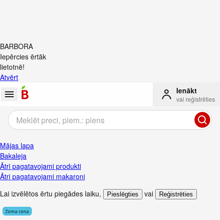
BARBORA
Iepērcies ērtāk
lietotnē!
Atvērt
Ienākt
vai reģistrēties
Mājas lapa
Bakaleja
Ātri pagatavojami produkti
Ātri pagatavojami makaroni
Lai izvēlētos ērtu piegādes laiku
,
vai
Pieslēgties
Reģistrēties