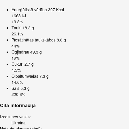
Enerģētiskā vērtība
397 Kcal
1663 kJ
19,8%
Tauki
18,3 g
26,1%
Piesātinātas taukskābes
8,8 g
44%
Ogļhidrāti
49,3 g
19%
Cukuri
2,7 g
4,5%
Olbaltumvielas
7,3 g
14,6%
Sāls
5,3 g
220,8%
Cita informācija
Izcelsmes valsts:
Ukraina
Neto daudzums (g/ml):