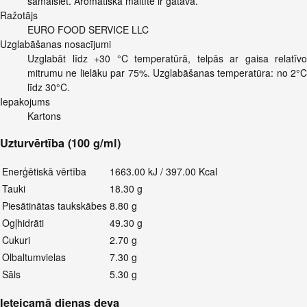
samaisiet. Aromātiska maltīte ir gatava.
Ražotājs
EURO FOOD SERVICE LLC
Uzglabāšanas nosacījumi
Uzglabāt līdz +30 °C temperatūrā, telpās ar gaisa relatīvo
mitrumu ne lielāku par 75%. Uzglabāšanas temperatūra: no 2°C
līdz 30°C.
Iepakojums
Kartons
Uzturvērtība (100 g/ml)
Enerģētiskā vērtība
1663.00 kJ / 397.00 Kcal
Tauki
18.30 g
Piesātinātas taukskābes
8.80 g
Ogļhidrāti
49.30 g
Cukuri
2.70 g
Olbaltumvielas
7.30 g
Sāls
5.30 g
Ieteicamā dienas deva