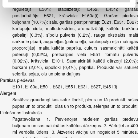
saulespuķu eļļa mainīgās proporcijās), ūdens, sāls, skābuma
regulētājs: E501і; stabilizētāji: E452і, E451і; garšas
pastiprinātājs: E621, krāsviela: E160a(і). Garšas piedeva
buljonam (10,7%): sāls, garšas pastiprinātāji: E621, E631, E627;
kartupeļu ciete, maltodekstrīns, aromatizētāji, kaltētu burkānu
gabaliņi (0,3%), sīpolu pulveris (0,2%), rauga ekstrakts, malti
sarkanie pipari, augu eļļas (palmu eļļa, saulespuķu eļļa mainīgās
proporcijās), malta kaltēta paprika, cukurs, sasmalcināti kaltēti
pētersīļi (0,02%), pretsalipes viela E551, tomātu pulveris
(0,02%), krāsviela: E101і. Sasmalcināti kaltēti dārzeņi (2,6%):
burkāni (2,0%), sīpolloki (0,4%), paprika. Produkts var saturēt
seleriju, sojas, olu un piena daļiņas.
Pārtikas piedevas
E101, E160a, E501, E621, E551, E631, E627, E451(i)
Alergēni
Sastāvs: graudaugi kas satur lipekli, piens un tā produkti, sojas
pupas un to produkti, olas un to produkti, selerijas un to produkti
Lietošanas instrukcija
Pagatavošana: 1. Pievienojiet nūdelēm garšas piedevu
buljonam un sasmalcinātos kaltētos dārzeņus. 2. Pārlejiet ar 400
ml verdoša ūdens. 3. Aizveriet vāciņu un nogaidiet 5 minūtes,