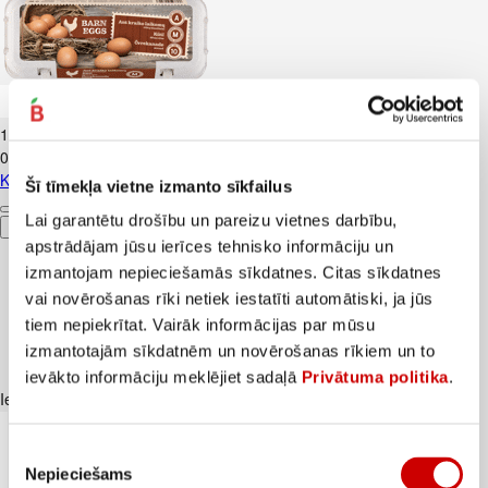
Kūtī dētas olas 10gab.
1
.
84
€
0,18€/gab.
Kūtī dētas olas 10gab.
Šī tīmekļa vietne izmanto sīkfailus
Lai garantētu drošību un pareizu vietnes darbību,
Pievienot
apstrādājam jūsu ierīces tehnisko informāciju un
izmantojam nepieciešamās sīkdatnes. Citas sīkdatnes
vai novērošanas rīki netiek iestatīti automātiski, ja jūs
tiem nepiekrītat. Vairāk informācijas par mūsu
izmantotajām sīkdatnēm un novērošanas rīkiem un to
ievākto informāciju meklējiet sadaļā
Privātuma politika
.
Iesakām ar
Piekrišanas
Nepieciešams
izvēle