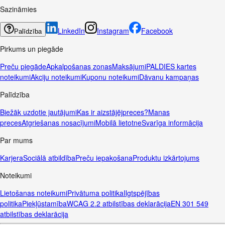
Sazināmies
LinkedIn
Instagram
Facebook
Palīdzība
Pirkums un piegāde
Preču piegāde
Apkalpošanas zonas
Maksājumi
PALDIES kartes
noteikumi
Akciju noteikumi
Kuponu noteikumi
Dāvanu kampaņas
Palīdzība
Biežāk uzdotie jautājumi
Kas ir aizstājējpreces?
Manas
preces
Atgriešanas nosacījumi
Mobilā lietotne
Svarīga informācija
Par mums
Karjera
Sociālā atbildība
Preču iepakošana
Produktu izkārtojums
Noteikumi
Lietošanas noteikumi
Privātuma politika
Ilgtspējības
politika
Piekļūstamība
WCAG 2.2 atbilstības deklarācija
EN 301 549
atbilstības deklarācija