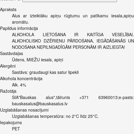
Apraksts
Alus ar izteiktāku apiņu rūgtumu un patīkamu iesala,apiņu
aromātu.
Papildus informācija
ALKOHOLA LIETOŠANA IR KAITĪGA VESELĪBAI.
ALKOHOLISKO DZĒRIENU PĀRDOŠANA, IEGĀDĀŠANĀS UN
NODOŠANA NEPILNGADĪGĀM PERSONĀM IR AIZLIEGTA!
Sastāvdaļas
Ūdens, MIEŽU iesals, apiņi
Alergēni
Sastāvs: graudaugi kas satur lipekli
Alkohola koncentrācija
Alk. 4%
Ražotājs
SIA"Bauskas alus",tālrunis +371 63960013;e-pasts:
bauskasalus@bauskasalus.lv
Uzglabāšanas nosacījumi
Uzglabāšanas temperatūra: no 2°C līdz 25°C.
Iepakojums
PET