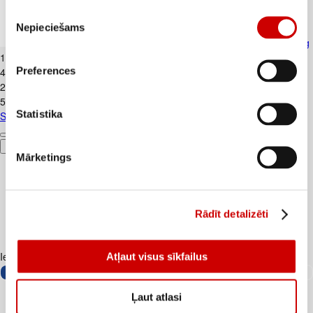
Piekrišanas
Nepieciešams
izvēle
Skābais krējums VALMIERA 20% 450g
1
.
99
€
Preferences
4,42€/kg
2
.
39
€
5,31€/kg
Statistika
Skābais krējums VALMIERA 20% 450g
Pievienot
Mārketings
Rādīt detalizēti
Iesakām ar
Atļaut visus sīkfailus
Ļaut atlasi