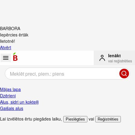
BARBORA
Iepērcies ērtāk
lietotnē!
Atvērt
Ienākt
vai reģistrēties
Mājas lapa
Dzērieni
Alus, sidri un kokteiļi
Gaišais alus
Lai izvēlētos ērtu piegādes laiku
,
vai
Pieslēgties
Reģistrēties