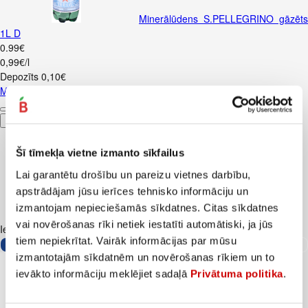
Minerālūdens S.PELLEGRINO gāzēts
1L D
0
.
99
€
0,99€/l
Depozīts
0,10
€
Minerālūdens S.PELLEGRINO gāzēts 1L D
Pievienot
Šī tīmekļa vietne izmanto sīkfailus
Lai garantētu drošību un pareizu vietnes darbību,
apstrādājam jūsu ierīces tehnisko informāciju un
izmantojam nepieciešamās sīkdatnes. Citas sīkdatnes
vai novērošanas rīki netiek iestatīti automātiski, ja jūs
Iesakām ar
tiem nepiekrītat. Vairāk informācijas par mūsu
izmantotajām sīkdatnēm un novērošanas rīkiem un to
ievākto informāciju meklējiet sadaļā
Privātuma politika
.