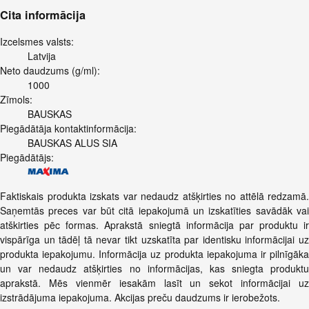
Cita informācija
Izcelsmes valsts:
Latvija
Neto daudzums (g/ml):
1000
Zīmols:
BAUSKAS
Piegādātāja kontaktinformācija:
BAUSKAS ALUS SIA
Piegādātājs:
Faktiskais produkta izskats var nedaudz atšķirties no attēlā redzamā.
Saņemtās preces var būt citā iepakojumā un izskatīties savādāk vai
atškirties pēc formas. Aprakstā sniegtā informācija par produktu ir
vispārīga un tādēļ tā nevar tikt uzskatīta par identisku informācijai uz
produkta iepakojumu. Informācija uz produkta iepakojuma ir pilnīgāka
un var nedaudz atšķirties no informācijas, kas sniegta produktu
aprakstā. Mēs vienmēr iesakām lasīt un sekot informācijai uz
izstrādājuma iepakojuma. Akcijas preču daudzums ir ierobežots.