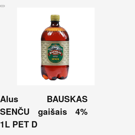
Alus BAUSKAS
SENČU gaišais 4%
1L PET D