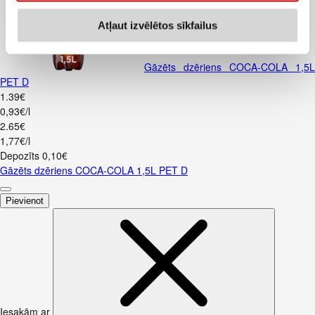
Atļaut izvēlētos sīkfailus
Gāzēts dzēriens COCA-COLA 1,5L
PET D
1
.
39
€
0,93€/l
2
.
65
€
1,77€/l
Depozīts
0,10
€
Gāzēts dzēriens COCA-COLA 1,5L PET D
Pievienot
Iesakām ar