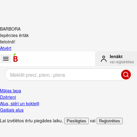
BARBORA
Iepērcies ērtāk
lietotnē!
Atvērt
Ienākt
vai reģistrēties
Mājas lapa
Dzērieni
Alus, sidri un kokteiļi
Gaišais alus
Lai izvēlētos ērtu piegādes laiku
,
vai
Pieslēgties
Reģistrēties