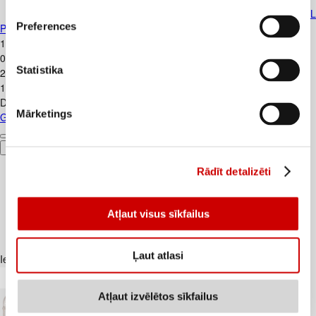
Gāzēts dzēriens COCA-COLA 1,5L
Preferences
PET D
1
.
39
€
0,93€/l
Statistika
2
.
65
€
1,77€/l
Depozīts
0,10
€
Mārketings
Gāzēts dzēriens COCA-COLA 1,5L PET D
Pievienot
Rādīt detalizēti
Atļaut visus sīkfailus
Ļaut atlasi
Iesakām ar
Atļaut izvēlētos sīkfailus