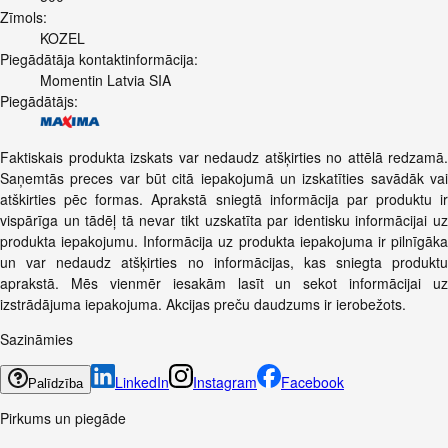
Zīmols:
KOZEL
Piegādātāja kontaktinformācija:
Momentin Latvia SIA
Piegādātājs:
Faktiskais produkta izskats var nedaudz atšķirties no attēlā redzamā.
Saņemtās preces var būt citā iepakojumā un izskatīties savādāk vai
atškirties pēc formas. Aprakstā sniegtā informācija par produktu ir
vispārīga un tādēļ tā nevar tikt uzskatīta par identisku informācijai uz
produkta iepakojumu. Informācija uz produkta iepakojuma ir pilnīgāka
un var nedaudz atšķirties no informācijas, kas sniegta produktu
aprakstā. Mēs vienmēr iesakām lasīt un sekot informācijai uz
izstrādājuma iepakojuma. Akcijas preču daudzums ir ierobežots.
Sazināmies
LinkedIn
Instagram
Facebook
Palīdzība
Pirkums un piegāde