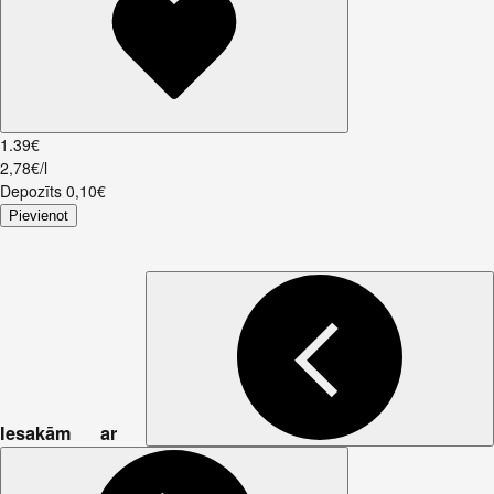
1
.
39
€
2,78€/l
Depozīts
0,10
€
Pievienot
Iesakām ar