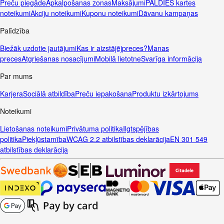
Preču piegāde
Apkalpošanas zonas
Maksājumi
PALDIES kartes
noteikumi
Akciju noteikumi
Kuponu noteikumi
Dāvanu kampaņas
Palīdzība
Biežāk uzdotie jautājumi
Kas ir aizstājējpreces?
Manas
preces
Atgriešanas nosacījumi
Mobilā lietotne
Svarīga informācija
Par mums
Karjera
Sociālā atbildība
Preču iepakošana
Produktu izkārtojums
Noteikumi
Lietošanas noteikumi
Privātuma politika
Ilgtspējības
politika
Piekļūstamība
WCAG 2.2 atbilstības deklarācija
EN 301 549
atbilstības deklarācija