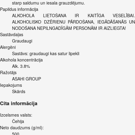
starp saldumu un iesala grauzdējumu.
Papildus informācija
ALKOHOLA LIETOŠANA IR KAITĪGA VESELĪBAI.
ALKOHOLISKO DZĒRIENU PĀRDOŠANA, IEGĀDĀŠANĀS UN
NODOŠANA NEPILNGADĪGĀM PERSONĀM IR AIZLIEGTA!
Sastāvdaļas
Graudaugi
Alergēni
Sastāvs: graudaugi kas satur lipekli
Alkohola koncentrācija
Alk. 3.8%
Ražotājs
ASAHI GROUP
Iepakojums
Skārds
Cita informācija
Izcelsmes valsts:
Čehija
Neto daudzums (g/ml):
500