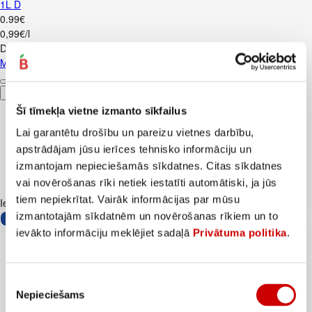
1L D
0
.
99
€
0,99€/l
Depozīts
0,10
€
Minerālūdens S.PELLEGRINO gāzēts 1L D
Pievienot
Šī tīmekļa vietne izmanto sīkfailus
Lai garantētu drošību un pareizu vietnes darbību,
apstrādājam jūsu ierīces tehnisko informāciju un
izmantojam nepieciešamās sīkdatnes. Citas sīkdatnes
vai novērošanas rīki netiek iestatīti automātiski, ja jūs
tiem nepiekrītat. Vairāk informācijas par mūsu
Iesakām ar
izmantotajām sīkdatnēm un novērošanas rīkiem un to
ievākto informāciju meklējiet sadaļā
Privātuma politika
.
Piekrišanas
Nepieciešams
izvēle