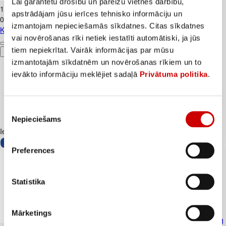
Lai garantētu drošību un pareizu vietnes darbību,
1
.
84
€
apstrādājam jūsu ierīces tehnisko informāciju un
0,18€/gab.
izmantojam nepieciešamās sīkdatnes. Citas sīkdatnes
Kūtī dētas olas 10gab.
vai novērošanas rīki netiek iestatīti automātiski, ja jūs
tiem nepiekrītat. Vairāk informācijas par mūsu
Pievienot
izmantotajām sīkdatnēm un novērošanas rīkiem un to
ievākto informāciju meklējiet sadaļā
Privātuma politika
.
Piekrišanas
Nepieciešams
izvēle
Iesakām ar
Preferences
Statistika
Mārketings
Skābais krējums VALMIERA 20% 450g