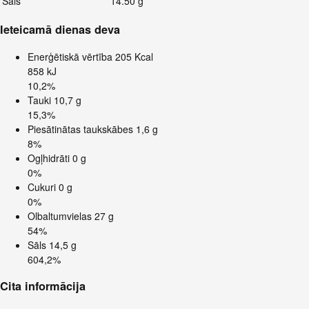
Sāls
14.50 g
Ieteicamā dienas deva
Enerģētiskā vērtība
205 Kcal
858 kJ
10,2%
Tauki
10,7 g
15,3%
Piesātinātas taukskābes
1,6 g
8%
Ogļhidrāti
0 g
0%
Cukuri
0 g
0%
Olbaltumvielas
27 g
54%
Sāls
14,5 g
604,2%
Cita informācija