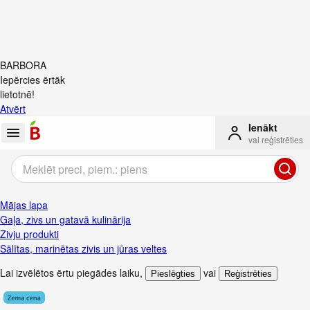
BARBORA
Iepērcies ērtāk
lietotnē!
Atvērt
Ienākt
vai reģistrēties
Mājas lapa
Gaļa, zivs un gatavā kulinārija
Zivju produkti
Sālītas, marinētas zivis un jūras veltes
Lai izvēlētos ērtu piegādes laiku
,
vai
Pieslēgties
Reģistrēties