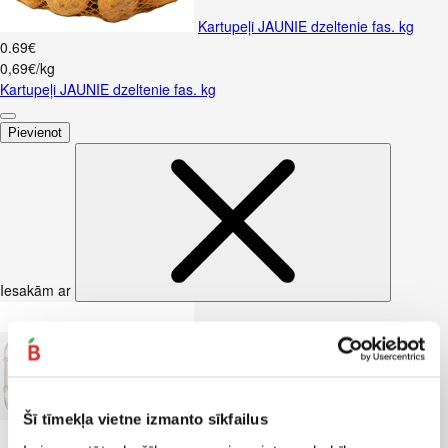
Kartupeļi JAUNIE dzeltenie fas. kg
0
.
69
€
0,69€/kg
Kartupeļi JAUNIE dzeltenie fas. kg
Pievienot
Iesakām ar
Šī tīmekļa vietne izmanto sīkfailus
Kūtī dētas olas 10gab.