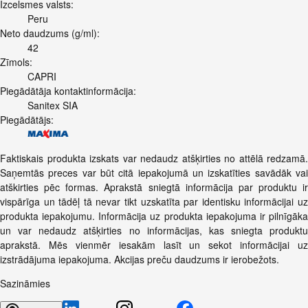
Izcelsmes valsts:
Peru
Neto daudzums (g/ml):
42
Zīmols:
CAPRI
Piegādātāja kontaktinformācija:
Sanitex SIA
Piegādātājs:
Faktiskais produkta izskats var nedaudz atšķirties no attēlā redzamā.
Saņemtās preces var būt citā iepakojumā un izskatīties savādāk vai
atškirties pēc formas. Aprakstā sniegtā informācija par produktu ir
vispārīga un tādēļ tā nevar tikt uzskatīta par identisku informācijai uz
produkta iepakojumu. Informācija uz produkta iepakojuma ir pilnīgāka
un var nedaudz atšķirties no informācijas, kas sniegta produktu
aprakstā. Mēs vienmēr iesakām lasīt un sekot informācijai uz
izstrādājuma iepakojuma. Akcijas preču daudzums ir ierobežots.
Sazināmies