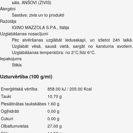
sāls. ANŠOVI (ZIVIS)
Alergēni
Sastāvs: zivis un to produkti
Ražotājs
IGINO MAZZOLA S.P.A., Itālija
Uzglabāšanas nosacījumi
Pēc atvēršanas uzglābāt ledusskapī, un izlietot 24h laikā.
Uzglabāt vēsā, sausā vietā, sargāt no karstuma avotiem.
Uzglabāšanas temperatūra: no 2°C līdz 6°C.
Iepakojums
Stikls
Uzturvērtība (100 g/ml)
Enerģētiskā vērtība
858.00 kJ / 205.00 Kcal
Tauki
10.70 g
Piesātinātas taukskābes
1.60 g
Ogļhidrāti
0.00 g
Cukuri
0.00 g
Olbaltumvielas
27.00 g