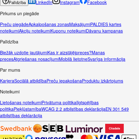
LinkedIn
Instagram
Facebook
Palīdzība
Pirkums un piegāde
Preču piegāde
Apkalpošanas zonas
Maksājumi
PALDIES kartes
noteikumi
Akciju noteikumi
Kuponu noteikumi
Dāvanu kampaņas
Palīdzība
Biežāk uzdotie jautājumi
Kas ir aizstājējpreces?
Manas
preces
Atgriešanas nosacījumi
Mobilā lietotne
Svarīga informācija
Par mums
Karjera
Sociālā atbildība
Preču iepakošana
Produktu izkārtojums
Noteikumi
Lietošanas noteikumi
Privātuma politika
Ilgtspējības
politika
Piekļūstamība
WCAG 2.2 atbilstības deklarācija
EN 301 549
atbilstības deklarācija