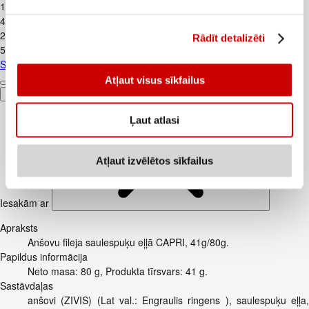
1
.
99
€
4,42€/kg
2
.
39
€
Rādīt detalizēti
5,31€/kg
Skābais krējums VALMIERA 20% 450g
Atļaut visus sīkfailus
Pievienot
Ļaut atlasi
Atļaut izvēlētos sīkfailus
Iesakām ar
Apraksts
Anšovu fileja saulespuķu eļļā CAPRI, 41g/80g.
Papildus informācija
Neto masa: 80 g, Produkta tīrsvars: 41 g.
Sastāvdaļas
anšovi (ZIVIS) (Lat val.: Engraulis ringens ), saulespuķu eļļa,