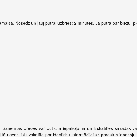
amaisa. Nosedz un ļauj putrai uzbriest 2 minūtes. Ja putra par biezu, pie
. Saņemtās preces var būt citā iepakojumā un izskatīties savādāk vai
 tā nevar tikt uzskatīta par identisku informācijai uz produkta iepakoj