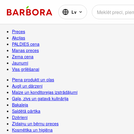
Lv
Preces
Akcijas
PALDIES cena
Manas preces
Zema cena
Jaunumi
Viss grilēšanai
Piena produkti un olas
Augļi un dārzeņi
Maize un konditorejas izstrādājumi
Gaļa, zivs un gatavā kulinārija
Bakaleja
Saldētā pārtika
Dzērieni
Zīdaiņu un bērnu preces
Kosmētika un higiēna