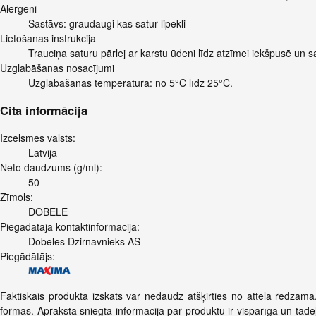
Alergēni
Sastāvs: graudaugi kas satur lipekli
Lietošanas instrukcija
Trauciņa saturu pārlej ar karstu ūdeni līdz atzīmei iekšpusē un s
Uzglabāšanas nosacījumi
Uzglabāšanas temperatūra: no 5°C līdz 25°C.
Cita informācija
Izcelsmes valsts:
Latvija
Neto daudzums (g/ml):
50
Zīmols:
DOBELE
Piegādātāja kontaktinformācija:
Dobeles Dzirnavnieks AS
Piegādātājs:
Faktiskais produkta izskats var nedaudz atšķirties no attēlā redzamā
formas. Aprakstā sniegtā informācija par produktu ir vispārīga un tādēļ