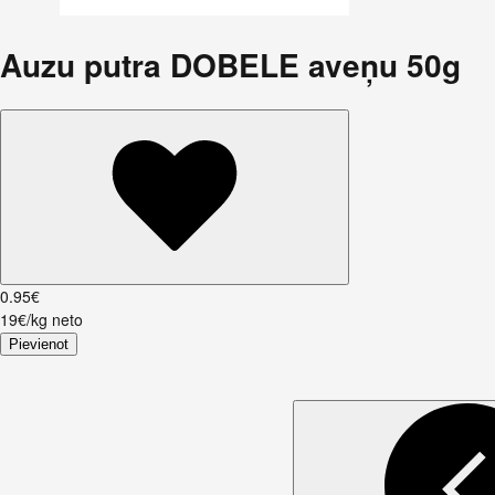
Auzu putra DOBELE aveņu 50g
0
.
95
€
19€/kg neto
Pievienot