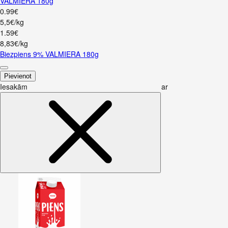
VALMIERA 180g
0
.
99
€
5,5€/kg
1
.
59
€
8,83€/kg
Biezpiens 9% VALMIERA 180g
Pievienot
Iesakām ar