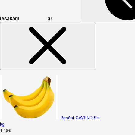
Iesakām ar
Banāni CAVENDISH
kg
1
.
19
€