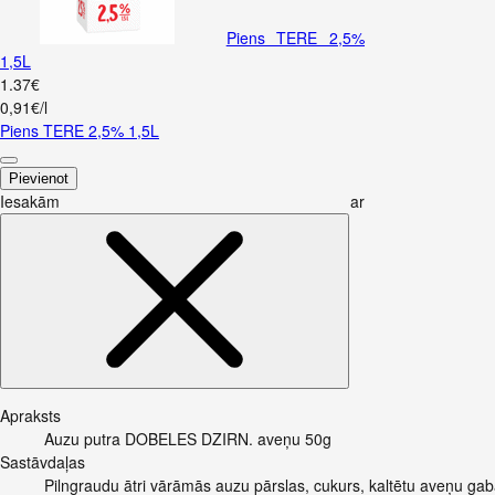
Piens TERE 2,5%
1,5L
1
.
37
€
0,91€/l
Piens TERE 2,5% 1,5L
Pievienot
Iesakām ar
Apraksts
Auzu putra DOBELES DZIRN. aveņu 50g
Sastāvdaļas
Pilngraudu ātri vārāmās auzu pārslas, cukurs, kaltētu aveņu gabal