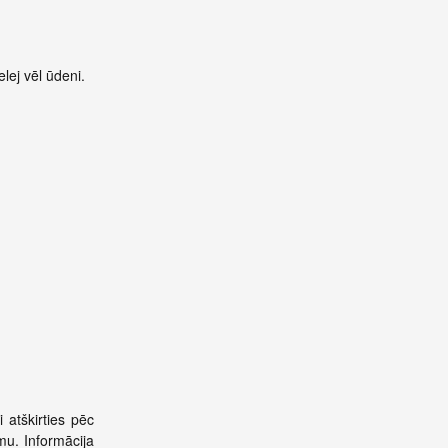
lej vēl ūdeni.
 atškirties pēc
umu. Informācija