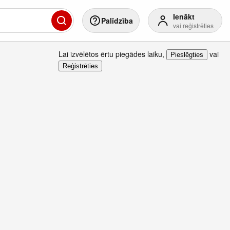
Ienākt
Palīdzība
vai reģistrēties
Lai izvēlētos ērtu piegādes laiku
,
vai
Pieslēgties
Reģistrēties