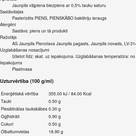
Jaunpils vājpiena biezpiens ar 0,5% tauku saturu
Sastāvdaļas
Pasterizēts PIENS, PIENSKĀBO baktēriju ieraugs
Alergēni
Sastāvs: piens un tā produkti
Ražotājs
AS Jaunpils Pienotava Jaunpils pagasts, Jaunpils novads, LV-314
Uzglabāšanas nosacījumi
Izlietot līdz: skat. uz iepakojuma. Uzglabāšanas temperatūra: no
Iepakojums
Plastmasa
Uzturvērtība (100 g/ml)
Enerģētiskā vērtība
355.00 kJ / 84.00 Kcal
Tauki
0.50 g
Piesātinātas taukskābes
0.30 g
Ogļhidrāti
0.90 g
Cukuri
0.50 g
Olbaltumvielas
18.90 g