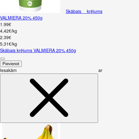
Skābais krējums
VALMIERA 20% 450g
1
.
99
€
4,42€/kg
2
.
39
€
5,31€/kg
Skābais krējums VALMIERA 20% 450g
Pievienot
Iesakām ar