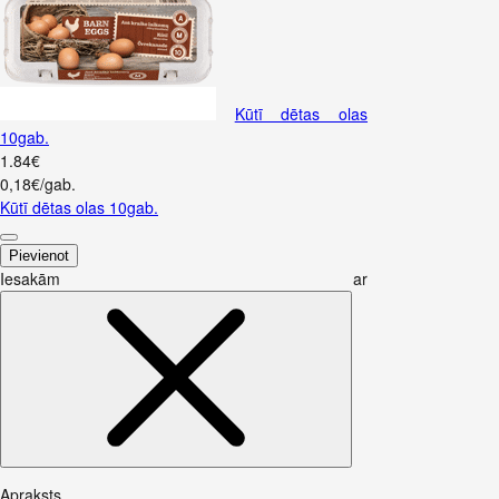
Kūtī dētas olas
10gab.
1
.
84
€
0,18€/gab.
Kūtī dētas olas 10gab.
Pievienot
Iesakām ar
Apraksts