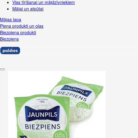
Viss tīrīšanai un mājdzīvniekiem
Mājai un atpūtai
Mājas lapa
Piena produkti un olas
Biezpiena produkti
Biezpiens