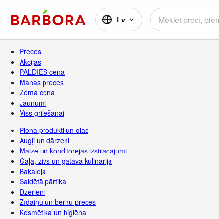
Lv
Preces
Akcijas
PALDIES cena
Manas preces
Zema cena
Jaunumi
Viss grilēšanai
Piena produkti un olas
Augļi un dārzeņi
Maize un konditorejas izstrādājumi
Gaļa, zivs un gatavā kulinārija
Bakaleja
Saldētā pārtika
Dzērieni
Zīdaiņu un bērnu preces
Kosmētika un higiēna