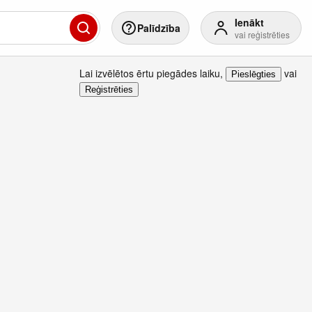
Ienākt
Palīdzība
vai reģistrēties
Lai izvēlētos ērtu piegādes laiku
,
vai
Pieslēgties
Reģistrēties