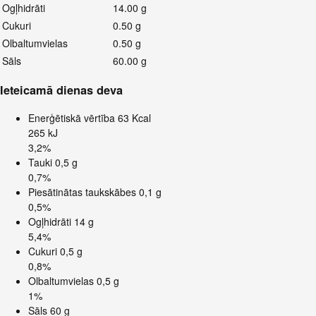
Ogļhidrāti
14.00 g
Cukuri
0.50 g
Olbaltumvielas
0.50 g
Sāls
60.00 g
Ieteicamā dienas deva
Enerģētiskā vērtība
63 Kcal
265 kJ
3,2%
Tauki
0,5 g
0,7%
Piesātinātas taukskābes
0,1 g
0,5%
Ogļhidrāti
14 g
5,4%
Cukuri
0,5 g
0,8%
Olbaltumvielas
0,5 g
1%
Sāls
60 g