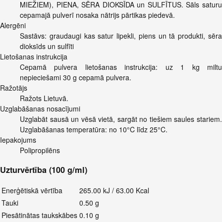
MIEŽIEM), PIENA, SĒRA DIOKSĪDA un SULFĪTUS. Sāls saturu
cepamajā pulverī nosaka nātrijs pārtikas piedevā.
Alergēni
Sastāvs: graudaugi kas satur lipekli, piens un tā produkti, sēra
dioksīds un sulfīti
Lietošanas instrukcija
Cepamā pulvera lietošanas instrukcija: uz 1 kg miltu
nepieciešami 30 g cepamā pulvera.
Ražotājs
Ražots Lietuvā.
Uzglabāšanas nosacījumi
Uzglabāt sausā un vēsā vietā, sargāt no tiešiem saules stariem.
Uzglabāšanas temperatūra: no 10°C līdz 25°C.
Iepakojums
Polipropilēns
Uzturvērtība (100 g/ml)
Enerģētiskā vērtība
265.00 kJ / 63.00 Kcal
Tauki
0.50 g
Piesātinātas taukskābes
0.10 g