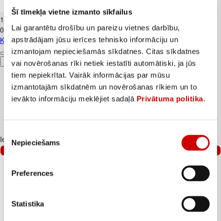
Kūtī dētas olas 10gab.
Šī tīmekļa vietne izmanto sīkfailus
1
.
84
€
Lai garantētu drošību un pareizu vietnes darbību,
0,18€/gab.
apstrādājam jūsu ierīces tehnisko informāciju un
Kūtī dētas olas 10gab.
izmantojam nepieciešamās sīkdatnes. Citas sīkdatnes
Pievienot
vai novērošanas rīki netiek iestatīti automātiski, ja jūs
tiem nepiekrītat. Vairāk informācijas par mūsu
izmantotajām sīkdatnēm un novērošanas rīkiem un to
ievākto informāciju meklējiet sadaļā
Privātuma politika
.
Piekrišanas
Iesakām ar
Nepieciešams
izvēle
–25%
Preferences
Statistika