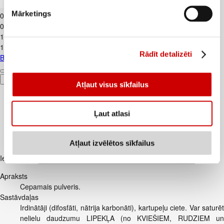
Banāni CAVENDISH kg
Mārketings
0
.
89
€
0,89€/kg
1
.
19
€
1,19€/kg
Rādīt detalizēti
Banāni CAVENDISH kg
Pievienot
Atļaut visus sīkfailus
Ļaut atlasi
Atļaut izvēlētos sīkfailus
Iesakām ar
Apraksts
Cepamais pulveris.
Sastāvdaļas
Irdinātāji (difosfāti, nātrija karbonāti), kartupeļu ciete. Var saturēt
nelielu daudzumu LIPEKĻA (no KVIEŠIEM, RUDZIEM un