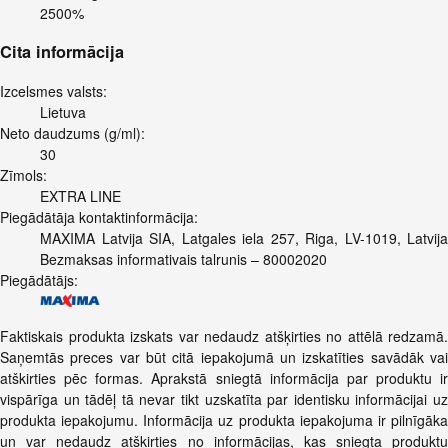
2500%
Cita informācija
Izcelsmes valsts:
Lietuva
Neto daudzums (g/ml):
30
Zīmols:
EXTRA LINE
Piegādātāja kontaktinformācija:
MAXIMA Latvija SIA, Latgales iela 257, Riga, LV-1019, Latvija
Bezmaksas informativais talrunis – 80002020
Piegādātājs:
Faktiskais produkta izskats var nedaudz atšķirties no attēlā redzamā.
Saņemtās preces var būt citā iepakojumā un izskatīties savādāk vai
atškirties pēc formas. Aprakstā sniegtā informācija par produktu ir
vispārīga un tādēļ tā nevar tikt uzskatīta par identisku informācijai uz
produkta iepakojumu. Informācija uz produkta iepakojuma ir pilnīgāka
un var nedaudz atšķirties no informācijas, kas sniegta produktu