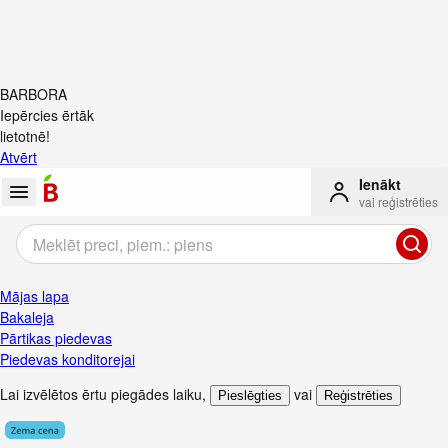
BARBORA
Iepērcies ērtāk
lietotnē!
Atvērt
Ienākt
vai reģistrēties
Mājas lapa
Bakaleja
Pārtikas piedevas
Piedevas konditorejai
Lai izvēlētos ērtu piegādes laiku
,
vai
Pieslēgties
Reģistrēties