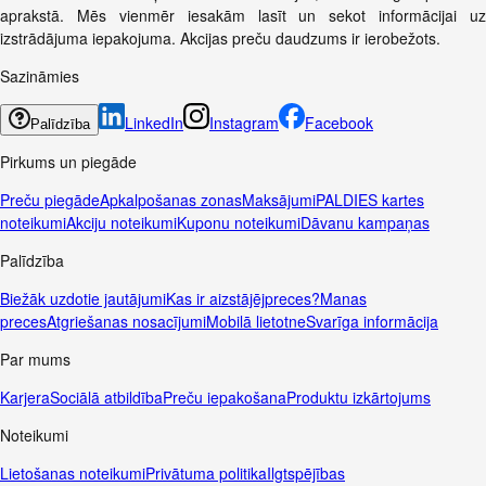
aprakstā. Mēs vienmēr iesakām lasīt un sekot informācijai uz
izstrādājuma iepakojuma. Akcijas preču daudzums ir ierobežots.
Sazināmies
LinkedIn
Instagram
Facebook
Palīdzība
Pirkums un piegāde
Preču piegāde
Apkalpošanas zonas
Maksājumi
PALDIES kartes
noteikumi
Akciju noteikumi
Kuponu noteikumi
Dāvanu kampaņas
Palīdzība
Biežāk uzdotie jautājumi
Kas ir aizstājējpreces?
Manas
preces
Atgriešanas nosacījumi
Mobilā lietotne
Svarīga informācija
Par mums
Karjera
Sociālā atbildība
Preču iepakošana
Produktu izkārtojums
Noteikumi
Lietošanas noteikumi
Privātuma politika
Ilgtspējības