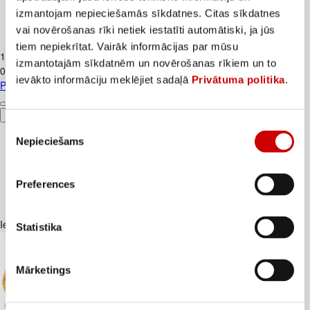
izmantojam nepieciešamās sīkdatnes. Citas sīkdatnes
vai novērošanas rīki netiek iestatīti automātiski, ja jūs
Piens TERE 2,5% 1,5L
tiem nepiekrītat. Vairāk informācijas par mūsu
1
.
37
€
izmantotajām sīkdatnēm un novērošanas rīkiem un to
0,91€/l
ievākto informāciju meklējiet sadaļā
Privātuma politika
.
Piens TERE 2,5% 1,5L
Pievienot
Piekrišanas
Nepieciešams
izvēle
Preferences
Iesakām ar
Statistika
Mārketings