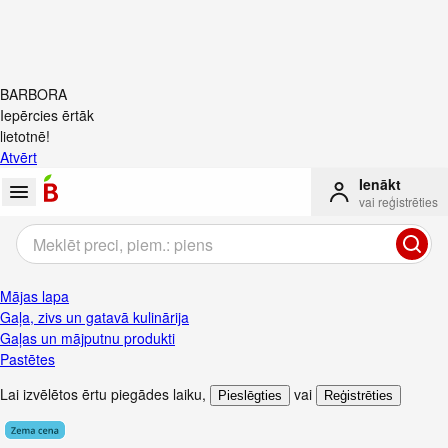
BARBORA
Iepērcies ērtāk
lietotnē!
Atvērt
Ienākt
vai reģistrēties
Mājas lapa
Gaļa, zivs un gatavā kulinārija
Gaļas un mājputnu produkti
Pastētes
Lai izvēlētos ērtu piegādes laiku
,
vai
Pieslēgties
Reģistrēties