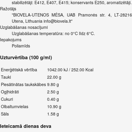
stabilizētāji: E412, E407, E415; konservants E250, aromatizētāji.
Ražotājs
"BIOVELA-UTENOS MĖSA, UAB Pramonės str. 4, LT-28216
Utena, Lithuania
info@biovela.lt
"
Uzglabāšanas nosacījumi
Uzglabāšanas temperatūra: no 0°C līdz 6°C.
Iepakojums
Poliamīds
Uzturvērtība (100 g/ml)
Enerģētiskā vērtība
1042.00 kJ / 252.00 Kcal
Tauki
22.00 g
Piesātinātas taukskābes
9.80 g
Ogļhidrāti
2.50 g
Cukuri
0.40 g
Olbaltumvielas
10.90 g
Sāls
1.58 g
Ieteicamā dienas deva