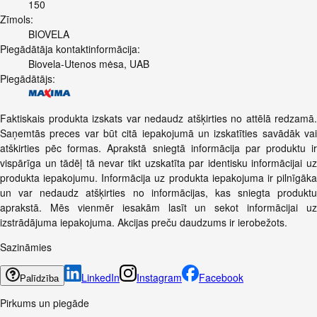
150
Zīmols:
BIOVELA
Piegādātāja kontaktinformācija:
Biovela-Utenos mėsa, UAB
Piegādātājs:
Faktiskais produkta izskats var nedaudz atšķirties no attēlā redzamā.
Saņemtās preces var būt citā iepakojumā un izskatīties savādāk vai
atškirties pēc formas. Aprakstā sniegtā informācija par produktu ir
vispārīga un tādēļ tā nevar tikt uzskatīta par identisku informācijai uz
produkta iepakojumu. Informācija uz produkta iepakojuma ir pilnīgāka
un var nedaudz atšķirties no informācijas, kas sniegta produktu
aprakstā. Mēs vienmēr iesakām lasīt un sekot informācijai uz
izstrādājuma iepakojuma. Akcijas preču daudzums ir ierobežots.
Sazināmies
LinkedIn
Instagram
Facebook
Palīdzība
Pirkums un piegāde