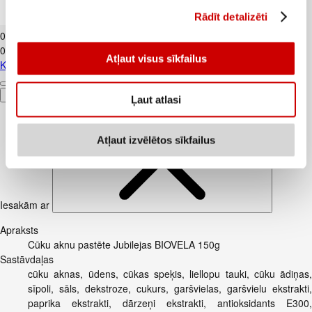
Rādīt detalizēti
Kartupeļi JAUNIE dzeltenie fas. kg
0
.
69
€
0,69€/kg
Atļaut visus sīkfailus
Kartupeļi JAUNIE dzeltenie fas. kg
Pievienot
Ļaut atlasi
Atļaut izvēlētos sīkfailus
Iesakām ar
Apraksts
Cūku aknu pastēte Jubilejas BIOVELA 150g
Sastāvdaļas
cūku aknas, ūdens, cūkas speķis, liellopu tauki, cūku ādiņas,
sīpoli, sāls, dekstroze, cukurs, garšvielas, garšvielu ekstrakti,
paprika ekstrakti, dārzeņi ekstrakti, antioksidants E300,