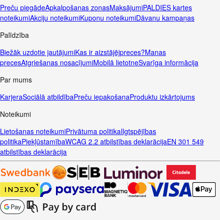
Preču piegāde
Apkalpošanas zonas
Maksājumi
PALDIES kartes
noteikumi
Akciju noteikumi
Kuponu noteikumi
Dāvanu kampaņas
Palīdzība
Biežāk uzdotie jautājumi
Kas ir aizstājējpreces?
Manas
preces
Atgriešanas nosacījumi
Mobilā lietotne
Svarīga informācija
Par mums
Karjera
Sociālā atbildība
Preču iepakošana
Produktu izkārtojums
Noteikumi
Lietošanas noteikumi
Privātuma politika
Ilgtspējības
politika
Piekļūstamība
WCAG 2.2 atbilstības deklarācija
EN 301 549
atbilstības deklarācija