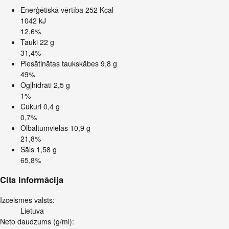
Enerģētiskā vērtība
252 Kcal
1042 kJ
12,6%
Tauki
22 g
31,4%
Piesātinātas taukskābes
9,8 g
49%
Ogļhidrāti
2,5 g
1%
Cukuri
0,4 g
0,7%
Olbaltumvielas
10,9 g
21,8%
Sāls
1,58 g
65,8%
Cita informācija
Izcelsmes valsts:
Lietuva
Neto daudzums (g/ml):