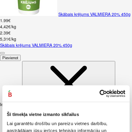
Skābais krējums VALMIERA 20% 450g
1
.
99
€
4,42€/kg
2
.
39
€
5,31€/kg
Skābais krējums VALMIERA 20% 450g
Pievienot
Iesakām ar
Šī tīmekļa vietne izmanto sīkfailus
Lai garantētu drošību un pareizu vietnes darbību,
apstrādājam jūsu ierīces tehnisko informāciju un