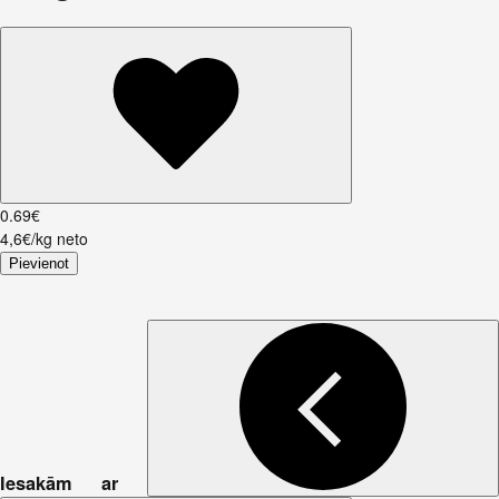
0
.
69
€
4,6€/kg neto
Pievienot
Iesakām ar