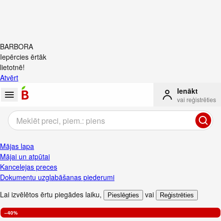
BARBORA
Iepērcies ērtāk
lietotnē!
Atvērt
Ienākt
vai reģistrēties
Mājas lapa
Mājai un atpūtai
Kancelejas preces
Dokumentu uzglabāšanas piederumi
Lai izvēlētos ērtu piegādes laiku
,
vai
Pieslēgties
Reģistrēties
–40%