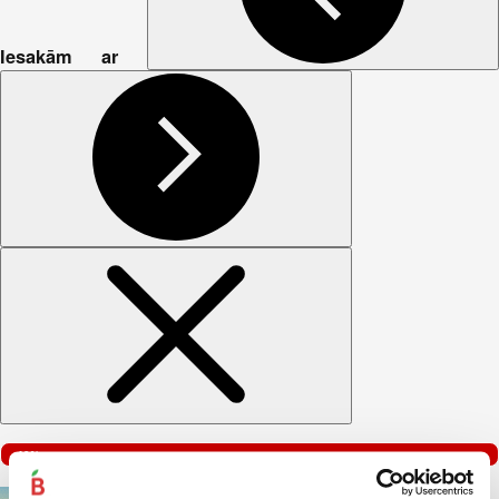
Iesakām ar
–40%