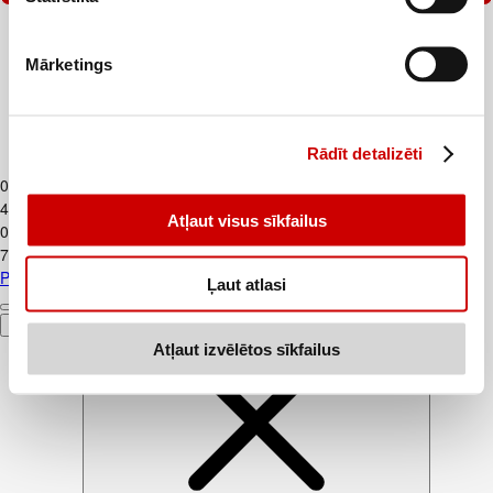
Mārketings
Rādīt detalizēti
PVA līme GRAFIA PLUS 100ml
0
.
47
€
4,74€/l
Atļaut visus sīkfailus
0
.
79
€
7,9€/l
PVA līme GRAFIA PLUS 100ml
Ļaut atlasi
Pievienot
Atļaut izvēlētos sīkfailus