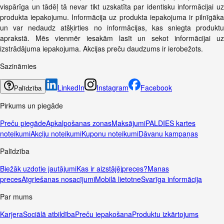
vispārīga un tādēļ tā nevar tikt uzskatīta par identisku informācijai uz
produkta iepakojumu. Informācija uz produkta iepakojuma ir pilnīgāka
un var nedaudz atšķirties no informācijas, kas sniegta produktu
aprakstā. Mēs vienmēr iesakām lasīt un sekot informācijai uz
izstrādājuma iepakojuma. Akcijas preču daudzums ir ierobežots.
Sazināmies
LinkedIn
Instagram
Facebook
Palīdzība
Pirkums un piegāde
Preču piegāde
Apkalpošanas zonas
Maksājumi
PALDIES kartes
noteikumi
Akciju noteikumi
Kuponu noteikumi
Dāvanu kampaņas
Palīdzība
Biežāk uzdotie jautājumi
Kas ir aizstājējpreces?
Manas
preces
Atgriešanas nosacījumi
Mobilā lietotne
Svarīga informācija
Par mums
Karjera
Sociālā atbildība
Preču iepakošana
Produktu izkārtojums