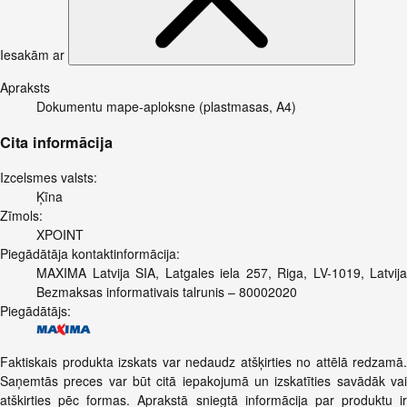
Iesakām ar
Apraksts
Dokumentu mape-aploksne (plastmasas, A4)
Cita informācija
Izcelsmes valsts:
Ķīna
Zīmols:
XPOINT
Piegādātāja kontaktinformācija:
MAXIMA Latvija SIA, Latgales iela 257, Riga, LV-1019, Latvija
Bezmaksas informativais talrunis – 80002020
Piegādātājs:
Faktiskais produkta izskats var nedaudz atšķirties no attēlā redzamā.
Saņemtās preces var būt citā iepakojumā un izskatīties savādāk vai
atškirties pēc formas. Aprakstā sniegtā informācija par produktu ir