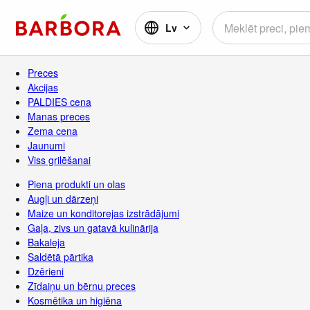
Lv
Preces
Akcijas
PALDIES cena
Manas preces
Zema cena
Jaunumi
Viss grilēšanai
Piena produkti un olas
Augļi un dārzeņi
Maize un konditorejas izstrādājumi
Gaļa, zivs un gatavā kulinārija
Bakaleja
Saldētā pārtika
Dzērieni
Zīdaiņu un bērnu preces
Kosmētika un higiēna