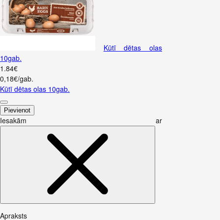
Kūtī dētas olas
10gab.
1
.
84
€
0,18€/gab.
Kūtī dētas olas 10gab.
Pievienot
Iesakām ar
Apraksts