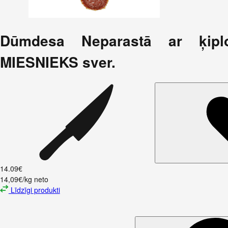
Dūmdesa Neparastā ar ķipl
MIESNIEKS sver.
14
.
09
€
14,09€/kg neto
Līdzīgi produkti