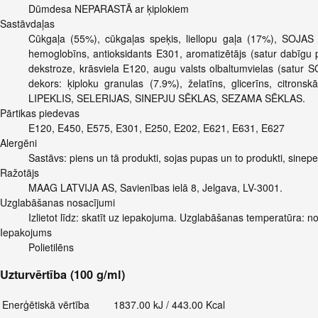
Dūmdesa NEPARASTĀ ar ķiplokiem
Sastāvdaļas
Cūkgaļa (55%), cūkgaļas speķis, liellopu gaļa (17%), SOJAS ol
hemoglobīns, antioksidants E301, aromatizētājs (satur dabīgu 
dekstroze, krāsviela E120, augu valsts olbaltumvielas (satur SO
dekors: ķiploku granulas (7.9%), želatīns, glicerīns, 
LIPEKLIS, SELERIJAS, SINEPJU SĒKLAS, SEZAMA SĒKLAS.
Pārtikas piedevas
E120, E450, E575, E301, E250, E202, E621, E631, E627
Alergēni
Sastāvs: piens un tā produkti, sojas pupas un to produkti, sinepe
Ražotājs
MAAG LATVIJA AS, Savienības ielā 8, Jelgava, LV-3001.
Uzglabāšanas nosacījumi
Izlietot līdz: skatīt uz iepakojuma. Uzglabāšanas temperatūra: n
Iepakojums
Polietilēns
Uzturvērtība (100 g/ml)
Enerģētiskā vērtība
1837.00 kJ / 443.00 Kcal