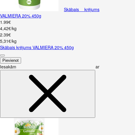
Skābais krējums
VALMIERA 20% 450g
1
.
99
€
4,42€/kg
2
.
39
€
5,31€/kg
Skābais krējums VALMIERA 20% 450g
Pievienot
Iesakām ar