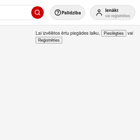
Ienākt
Palīdzība
vai reģistrēties
Lai izvēlētos ērtu piegādes laiku
,
vai
Pieslēgties
Reģistrēties