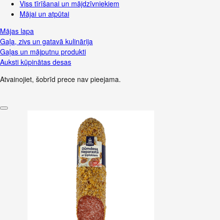
Viss tīrīšanai un mājdzīvniekiem
Mājai un atpūtai
Mājas lapa
Gaļa, zivs un gatavā kulinārija
Gaļas un mājputnu produkti
Auksti kūpinātas desas
Atvainojiet, šobrīd prece nav pieejama.