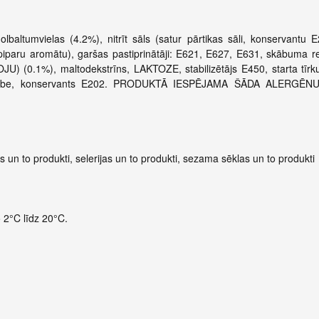
baltumvielas (4.2%), nitrīt sāls (satur pārtikas sāli, konservantu 
piparu aromātu), garšas pastiprinātāji: E621, E627, E631, skābuma r
JU) (0.1%), maltodekstrīns, LAKTOZE, stabilizētājs E450, starta tīrku
citronskābe, konservants E202. PRODUKTĀ IESPĒJAMA ŠĀDA ALERGĒ
s un to produkti, selerijas un to produkti, sezama sēklas un to produkti
o 2°C līdz 20°C.