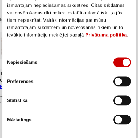
izmantojam nepieciešamās sīkdatnes. Citas sīkdatnes
vai novērošanas rīki netiek iestatīti automātiski, ja jūs
Iesakām ar
tiem nepiekrītat. Vairāk informācijas par mūsu
izmantotajām sīkdatnēm un novērošanas rīkiem un to
ievākto informāciju meklējiet sadaļā
Privātuma politika
.
Piekrišanas
Nepieciešams
izvēle
Kūtī dētas olas 10gab.
1
.
84
€
0,18€/gab.
Preferences
Kūtī dētas olas 10gab.
Pievienot
Statistika
Mārketings