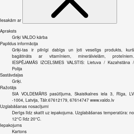
Iesakām ar
Apraksts
Griķi VALDO kārba
Papildus informācija
Griķi-tas ir pilnīgi dabīgs un ļoti veselīgs produkts, kurš
bagātināts ar vitamīniem, minerālvielām, proteīniem.
IESPĒJAMĀS IZCELSMES VALSTIS: Lietuva / Kazahstāna /
Polija
Sastāvdaļas
Griķi.
Ražotājs
SIA VOLDEMĀRS pasūtījuma, Skaistkalnes iela 3, Rīga, LV
-1004, Latvija, Tālr.67612179, 67614747 www.valdo.lv
Uzglabāšanas nosacījumi
Derīgs līdz skatīt uz iepakojuma. Uzglabāšanas temperatūra: no
12°C līdz 20°C.
Iepakojums
Kartons