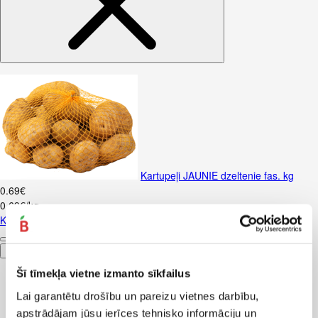
Kartupeļi JAUNIE dzeltenie fas. kg
0
.
69
€
0,69€/kg
Kartupeļi JAUNIE dzeltenie fas. kg
Pievienot
Šī tīmekļa vietne izmanto sīkfailus
Lai garantētu drošību un pareizu vietnes darbību,
apstrādājam jūsu ierīces tehnisko informāciju un