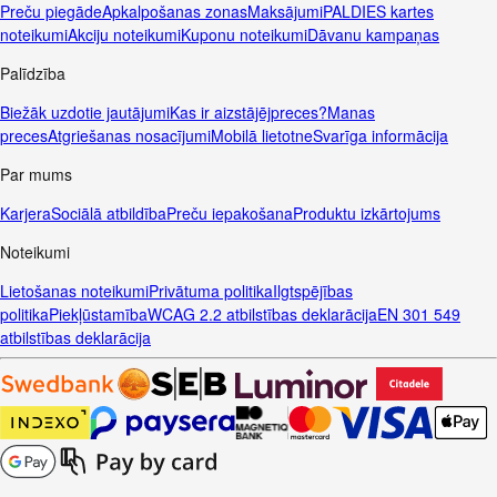
Preču piegāde
Apkalpošanas zonas
Maksājumi
PALDIES kartes
noteikumi
Akciju noteikumi
Kuponu noteikumi
Dāvanu kampaņas
Palīdzība
Biežāk uzdotie jautājumi
Kas ir aizstājējpreces?
Manas
preces
Atgriešanas nosacījumi
Mobilā lietotne
Svarīga informācija
Par mums
Karjera
Sociālā atbildība
Preču iepakošana
Produktu izkārtojums
Noteikumi
Lietošanas noteikumi
Privātuma politika
Ilgtspējības
politika
Piekļūstamība
WCAG 2.2 atbilstības deklarācija
EN 301 549
atbilstības deklarācija