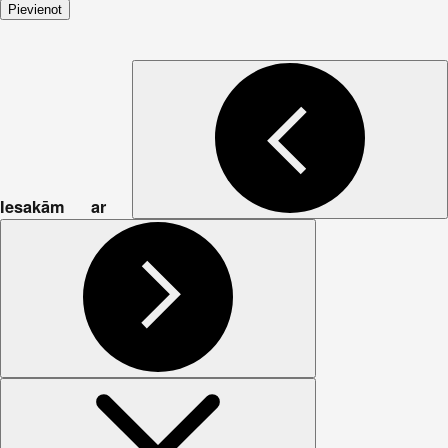
Pievienot
Iesakām ar