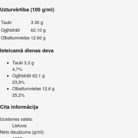
Uzturvērtība (100 g/ml)
Tauki
3.30 g
Ogļhidrāti
62.10 g
Olbaltumvielas
12.60 g
Ieteicamā dienas deva
Tauki
3,3 g
4,7%
Ogļhidrāti
62,1 g
23,9%
Olbaltumvielas
12,6 g
25,2%
Cita informācija
Izcelsmes valsts:
Lietuva
Neto daudzums (g/ml):