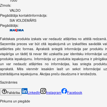
1000
Zīmols:
VALDO
Piegādātāja kontaktinformācija:
SIA VOLDEMĀRS
Piegādātājs:
Faktiskais produkta izskats var nedaudz atšķirties no attēlā redzamā.
Saņemtās preces var būt citā iepakojumā un izskatīties savādāk vai
atškirties pēc formas. Aprakstā sniegtā informācija par produktu ir
vispārīga un tādēļ tā nevar tikt uzskatīta par identisku informācijai uz
produkta iepakojumu. Informācija uz produkta iepakojuma ir pilnīgāka
un var nedaudz atšķirties no informācijas, kas sniegta produktu
aprakstā. Mēs vienmēr iesakām lasīt un sekot informācijai uz
izstrādājuma iepakojuma. Akcijas preču daudzums ir ierobežots.
Sazināmies
LinkedIn
Instagram
Facebook
Palīdzība
Pirkums un piegāde