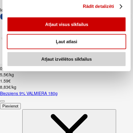
Rādīt detalizēti
Iesakām ar
Atļaut visus sīkfailus
Ļaut atlasi
Atļaut izvēlētos sīkfailus
Biezpiens 9% VALMIERA 180g
0
.
99
€
5,5€/kg
1
.
59
€
8,83€/kg
Biezpiens 9% VALMIERA 180g
Pievienot