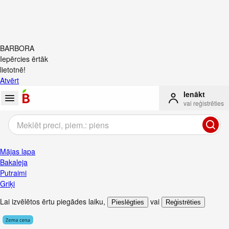
BARBORA
Iepērcies ērtāk
lietotnē!
Atvērt
Ienākt
vai reģistrēties
Mājas lapa
Bakaleja
Putraimi
Griķi
Lai izvēlētos ērtu piegādes laiku
,
vai
Pieslēgties
Reģistrēties