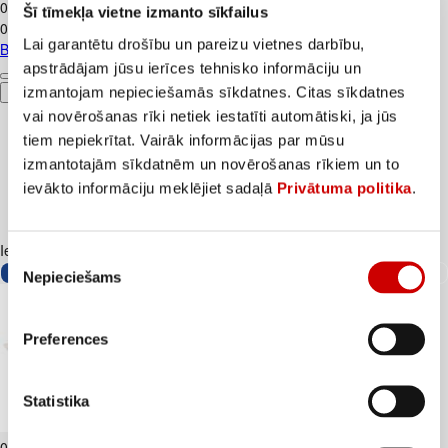
0
.
89
€
Šī tīmekļa vietne izmanto sīkfailus
0,89€/kg
Lai garantētu drošību un pareizu vietnes darbību,
Burkāni kg
apstrādājam jūsu ierīces tehnisko informāciju un
izmantojam nepieciešamās sīkdatnes. Citas sīkdatnes
Pievienot
vai novērošanas rīki netiek iestatīti automātiski, ja jūs
tiem nepiekrītat. Vairāk informācijas par mūsu
izmantotajām sīkdatnēm un novērošanas rīkiem un to
ievākto informāciju meklējiet sadaļā
Privātuma politika
.
Iesakām ar
Piekrišanas
Nepieciešams
izvēle
Preferences
Statistika
Biezpiens 9% VALMIERA 180g
0
.
99
€