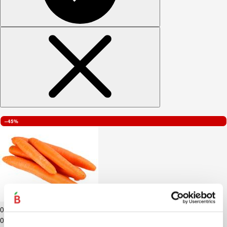
–45%
Burkāni kg
0
.
49
€
0,49€/kg