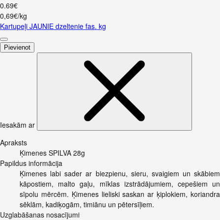
0
.
69
€
0,69€/kg
Kartupeļi JAUNIE dzeltenie fas. kg
Pievienot
Iesakām ar
Apraksts
Ķimenes SPILVA 28g
Papildus informācija
Ķimenes labi sader ar biezpienu, sieru, svaigiem un skābiem
kāpostiem, malto gaļu, mīklas izstrādājumiem, cepešiem un
sīpolu mērcēm. Ķimenes lieliski saskan ar ķiplokiem, koriandra
sēklām, kadiķogām, timiānu un pētersīļiem.
Uzglabāšanas nosacījumi