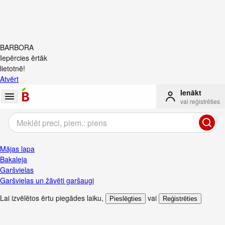
BARBORA
Iepērcies ērtāk
lietotnē!
Atvērt
Ienākt
vai reģistrēties
Mājas lapa
Bakaleja
Garšvielas
Garšvielas un žāvēti garšaugi
Lai izvēlētos ērtu piegādes laiku
,
vai
Pieslēgties
Reģistrēties