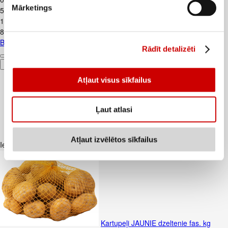
Mārketings
5,5€/kg
1
.
59
€
8,83€/kg
Biezpiens 9% VALMIERA 180g
Rādīt detalizēti
Pievienot
Atļaut visus sīkfailus
Ļaut atlasi
Atļaut izvēlētos sīkfailus
Iesakām ar
Kartupeļi JAUNIE dzeltenie fas. kg