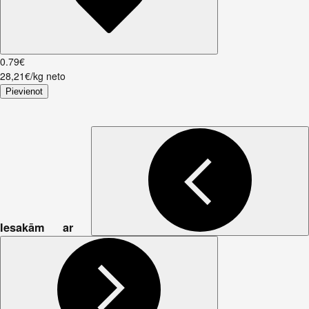
0
.
79
€
28,21€/kg neto
Pievienot
Iesakām ar