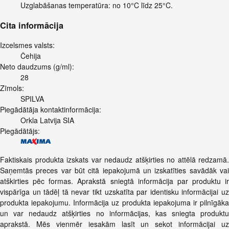
Uzglabāšanas temperatūra: no 10°C līdz 25°C.
Cita informācija
Izcelsmes valsts:
Čehija
Neto daudzums (g/ml):
28
Zīmols:
SPILVA
Piegādātāja kontaktinformācija:
Orkla Latvija SIA
Piegādātājs:
Faktiskais produkta izskats var nedaudz atšķirties no attēlā redzamā.
Saņemtās preces var būt citā iepakojumā un izskatīties savādāk vai
atškirties pēc formas. Aprakstā sniegtā informācija par produktu ir
vispārīga un tādēļ tā nevar tikt uzskatīta par identisku informācijai uz
produkta iepakojumu. Informācija uz produkta iepakojuma ir pilnīgāka
un var nedaudz atšķirties no informācijas, kas sniegta produktu
aprakstā. Mēs vienmēr iesakām lasīt un sekot informācijai uz