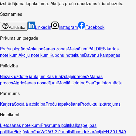
izstrādājuma iepakojuma. Akcijas preču daudzums ir ierobežots.
Sazināmies
LinkedIn
Instagram
Facebook
Palīdzība
Pirkums un piegāde
Preču piegāde
Apkalpošanas zonas
Maksājumi
PALDIES kartes
noteikumi
Akciju noteikumi
Kuponu noteikumi
Dāvanu kampaņas
Palīdzība
Biežāk uzdotie jautājumi
Kas ir aizstājējpreces?
Manas
preces
Atgriešanas nosacījumi
Mobilā lietotne
Svarīga informācija
Par mums
Karjera
Sociālā atbildība
Preču iepakošana
Produktu izkārtojums
Noteikumi
Lietošanas noteikumi
Privātuma politika
Ilgtspējības
politika
Piekļūstamība
WCAG 2.2 atbilstības deklarācija
EN 301 549