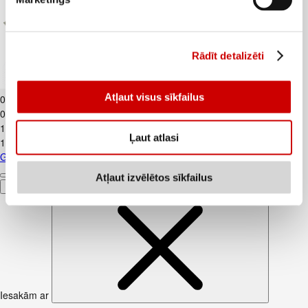
Rādīt detalizēti
Gurķi garie LATVIJA gab.
Atļaut visus sīkfailus
0
.
69
€
0,69€/gab.
1
.
29
€
Ļaut atlasi
1,29€/gab.
Gurķi garie LATVIJA gab.
Atļaut izvēlētos sīkfailus
Pievienot
Iesakām ar