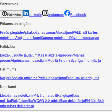
Sazināmies
LinkedIn
Instagram
Facebook
Palīdzība
Pirkums un piegāde
Preču piegāde
Apkalpošanas zonas
Maksājumi
PALDIES kartes
noteikumi
Akciju noteikumi
Kuponu noteikumi
Dāvanu kampaņas
Palīdzība
Biežāk uzdotie jautājumi
Kas ir aizstājējpreces?
Manas
preces
Atgriešanas nosacījumi
Mobilā lietotne
Svarīga informācija
Par mums
Karjera
Sociālā atbildība
Preču iepakošana
Produktu izkārtojums
Noteikumi
Lietošanas noteikumi
Privātuma politika
Ilgtspējības
politika
Piekļūstamība
WCAG 2.2 atbilstības deklarācija
EN 301 549
atbilstības deklarācija