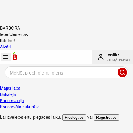
BARBORA
Iepērcies ērtāk
lietotnē!
Atvērt
Ienākt
vai reģistrēties
Mājas lapa
Bakaleja
Konservācija
Konservēta kukurūza
Lai izvēlētos ērtu piegādes laiku
,
vai
Pieslēgties
Reģistrēties