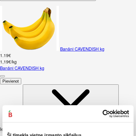
Banāni CAVENDISH kg
1
.
19
€
1,19€/kg
Banāni CAVENDISH kg
Pievienot
Iesakām ar
Šī tīmekļa vietne izmanto sīkfailus