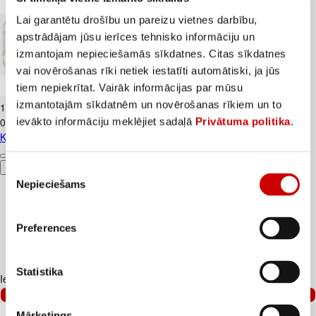
Lai garantētu drošību un pareizu vietnes darbību,
apstrādājam jūsu ierīces tehnisko informāciju un
izmantojam nepieciešamās sīkdatnes. Citas sīkdatnes
vai novērošanas rīki netiek iestatīti automātiski, ja jūs
tiem nepiekrītat. Vairāk informācijas par mūsu
Kūtī dētas olas 10gab.
izmantotajām sīkdatnēm un novērošanas rīkiem un to
1
.
84
€
0,18€/gab.
ievākto informāciju meklējiet sadaļā
Privātuma politika
.
Kūtī dētas olas 10gab.
Pievienot
Piekrišanas
Nepieciešams
izvēle
Preferences
Statistika
Iesakām ar
–47%
Mārketings