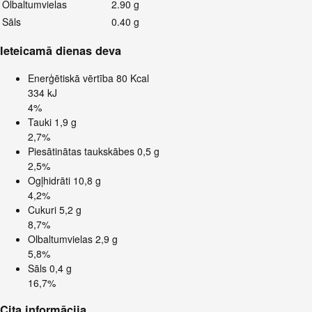
Olbaltumvielas
2.90 g
Sāls
0.40 g
Ieteicamā dienas deva
Enerģētiskā vērtība
80 Kcal
334 kJ
4%
Tauki
1,9 g
2,7%
Piesātinātas taukskābes
0,5 g
2,5%
Ogļhidrāti
10,8 g
4,2%
Cukuri
5,2 g
8,7%
Olbaltumvielas
2,9 g
5,8%
Sāls
0,4 g
16,7%
Cita informācija