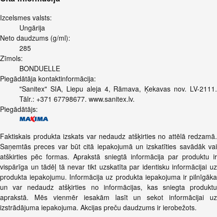
Izcelsmes valsts:
Ungārija
Neto daudzums (g/ml):
285
Zīmols:
BONDUELLE
Piegādātāja kontaktinformācija:
"Sanitex" SIA, Liepu aleja 4, Rāmava, Ķekavas nov. LV-2111.
Tālr.: +371 67798677. www.sanitex.lv.
Piegādātājs:
Faktiskais produkta izskats var nedaudz atšķirties no attēlā redzamā.
Saņemtās preces var būt citā iepakojumā un izskatīties savādāk vai
atškirties pēc formas. Aprakstā sniegtā informācija par produktu ir
vispārīga un tādēļ tā nevar tikt uzskatīta par identisku informācijai uz
produkta iepakojumu. Informācija uz produkta iepakojuma ir pilnīgāka
un var nedaudz atšķirties no informācijas, kas sniegta produktu
aprakstā. Mēs vienmēr iesakām lasīt un sekot informācijai uz
izstrādājuma iepakojuma. Akcijas preču daudzums ir ierobežots.