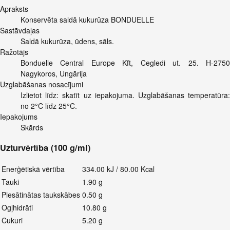
Apraksts
Konservēta saldā kukurūza BONDUELLE
Sastāvdaļas
Saldā kukurūza, ūdens, sāls.
Ražotājs
Bonduelle Central Europe Kft, Cegledi ut. 25. H-2750
Nagykoros, Ungārija
Uzglabāšanas nosacījumi
Izlietot līdz: skatīt uz iepakojuma. Uzglabāšanas temperatūra:
no 2°C līdz 25°C.
Iepakojums
Skārds
Uzturvērtība (100 g/ml)
Enerģētiskā vērtība
334.00 kJ / 80.00 Kcal
Tauki
1.90 g
Piesātinātas taukskābes
0.50 g
Ogļhidrāti
10.80 g
Cukuri
5.20 g