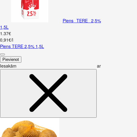
Piens TERE 2,5%
1,5L
1
.
37
€
0,91€/l
Piens TERE 2,5% 1,5L
Pievienot
Iesakām ar