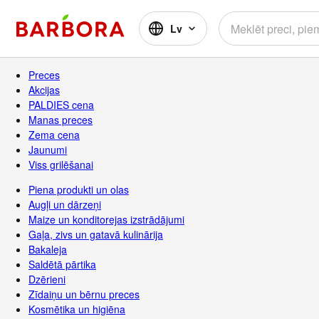
Lv
Preces
Akcijas
PALDIES cena
Manas preces
Zema cena
Jaunumi
Viss grilēšanai
Piena produkti un olas
Augļi un dārzeņi
Maize un konditorejas izstrādājumi
Gaļa, zivs un gatavā kulinārija
Bakaleja
Saldētā pārtika
Dzērieni
Zīdaiņu un bērnu preces
Kosmētika un higiēna