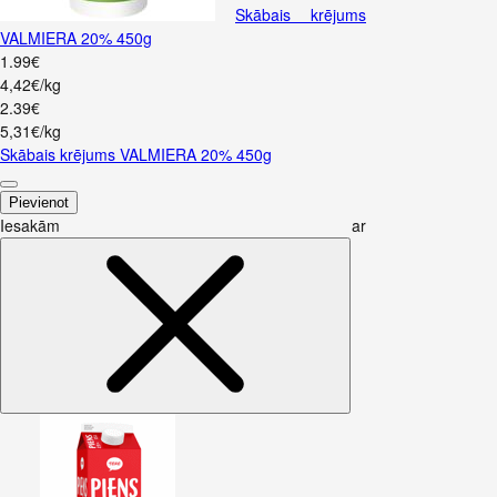
Skābais krējums
VALMIERA 20% 450g
1
.
99
€
4,42€/kg
2
.
39
€
5,31€/kg
Skābais krējums VALMIERA 20% 450g
Pievienot
Iesakām ar