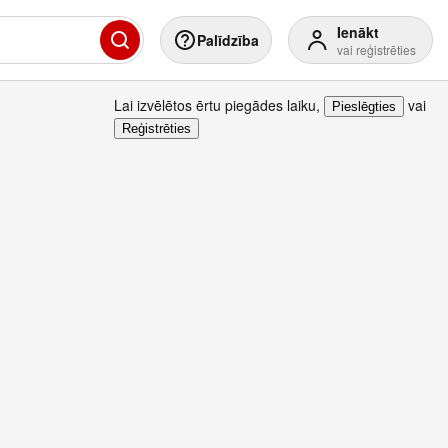
Ienākt
Palīdzība
vai reģistrēties
Lai izvēlētos ērtu piegādes laiku
,
vai
Pieslēgties
Reģistrēties