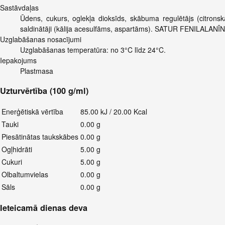
Sastāvdaļas
Ūdens, cukurs, oglekļa dioksīds, skābuma regulētājs (citronsk
saldinātāji (kālija acesulfāms, aspartāms). SATUR FENILALAN
Uzglabāšanas nosacījumi
Uzglabāšanas temperatūra: no 3°C līdz 24°C.
Iepakojums
Plastmasa
Uzturvērtība (100 g/ml)
Enerģētiskā vērtība
85.00 kJ / 20.00 Kcal
Tauki
0.00 g
Piesātinātas taukskābes
0.00 g
Ogļhidrāti
5.00 g
Cukuri
5.00 g
Olbaltumvielas
0.00 g
Sāls
0.00 g
Ieteicamā dienas deva