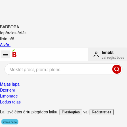
BARBORA
Iepērcies ērtāk
lietotnē!
Atvērt
Ienākt
vai reģistrēties
Mājas lapa
Dzērieni
Limonāde
Ledus tējas
Lai izvēlētos ērtu piegādes laiku
,
vai
Pieslēgties
Reģistrēties