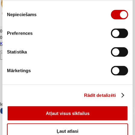
Piekrišanas
Nepieciešams
izvēle
Kartupeļi JAUNIE dzeltenie fas. kg
0
.
69
€
Preferences
0,69€/kg
Kartupeļi JAUNIE dzeltenie fas. kg
Statistika
Pievienot
Mārketings
Rādīt detalizēti
Iesakām ar
Atļaut visus sīkfailus
Ļaut atlasi