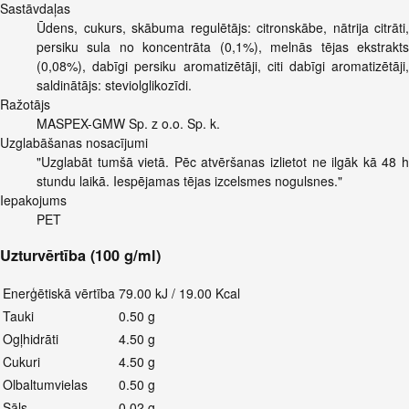
Sastāvdaļas
Ūdens, cukurs, skābuma regulētājs: citronskābe, nātrija citrāti,
persiku sula no koncentrāta (0,1%), melnās tējas ekstrakts
(0,08%), dabīgi persiku aromatizētāji, citi dabīgi aromatizētāji,
saldinātājs: steviolglikozīdi.
Ražotājs
MASPEX-GMW Sp. z o.o. Sp. k.
Uzglabāšanas nosacījumi
"Uzglabāt tumšā vietā. Pēc atvēršanas izlietot ne ilgāk kā 48 h
stundu laikā. Iespējamas tējas izcelsmes nogulsnes."
Iepakojums
PET
Uzturvērtība (100 g/ml)
Enerģētiskā vērtība
79.00 kJ / 19.00 Kcal
Tauki
0.50 g
Ogļhidrāti
4.50 g
Cukuri
4.50 g
Olbaltumvielas
0.50 g
Sāls
0.02 g