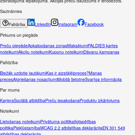
izstrādājuma iepakojuma. Akcijas preču daudzums ir ierobežots.
Sazināmies
LinkedIn
Instagram
Facebook
Palīdzība
Pirkums un piegāde
Preču piegāde
Apkalpošanas zonas
Maksājumi
PALDIES kartes
noteikumi
Akciju noteikumi
Kuponu noteikumi
Dāvanu kampaņas
Palīdzība
Biežāk uzdotie jautājumi
Kas ir aizstājējpreces?
Manas
preces
Atgriešanas nosacījumi
Mobilā lietotne
Svarīga informācija
Par mums
Karjera
Sociālā atbildība
Preču iepakošana
Produktu izkārtojums
Noteikumi
Lietošanas noteikumi
Privātuma politika
Ilgtspējības
politika
Piekļūstamība
WCAG 2.2 atbilstības deklarācija
EN 301 549
atbilstības deklarācija