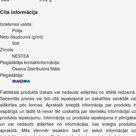
Cita informācija
Izcelsmes valsts:
Polija
Neto daudzums (g/ml):
500
Zīmols:
NESTEA
Piegādātāja kontaktinformācija:
Osama Distributors filiāle
Piegādātājs:
Faktiskais produkta izskats var nedaudz atšķirties no attēlā redzamā.
Saņemtās preces var būt citā iepakojumā un izskatīties savādāk vai
atškirties pēc formas. Aprakstā sniegtā informācija par produktu ir
vispārīga un tādēļ tā nevar tikt uzskatīta par identisku informācijai uz
produkta iepakojumu. Informācija uz produkta iepakojuma ir pilnīgāka
un var nedaudz atšķirties no informācijas, kas sniegta produktu
aprakstā. Mēs vienmēr iesakām lasīt un sekot informācijai uz