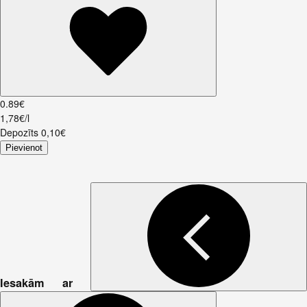
0
.
89
€
1,78€/l
Depozīts
0,10
€
Pievienot
Iesakām ar