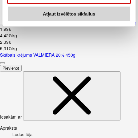
Atļaut izvēlētos sīkfailus
Skābais krējums VALMIERA 20% 450g
1
.
99
€
4,42€/kg
2
.
39
€
5,31€/kg
Skābais krējums VALMIERA 20% 450g
Pievienot
Iesakām ar
Apraksts
Ledus tēja