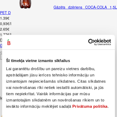
Gāzēts dzēriens COCA-COLA 1,5L
PET D
1
.
39
€
0,93€/l
2
.
65
€
1,77€/l
Depozīts
0,10
€
Gāzēts dzēriens COCA-COLA 1,5L PET D
Pievienot
Šī tīmekļa vietne izmanto sīkfailus
Lai garantētu drošību un pareizu vietnes darbību,
apstrādājam jūsu ierīces tehnisko informāciju un
izmantojam nepieciešamās sīkdatnes. Citas sīkdatnes
vai novērošanas rīki netiek iestatīti automātiski, ja jūs
tiem nepiekrītat. Vairāk informācijas par mūsu
Iesakām ar
izmantotajām sīkdatnēm un novērošanas rīkiem un to
ievākto informāciju meklējiet sadaļā
Privātuma politika
.