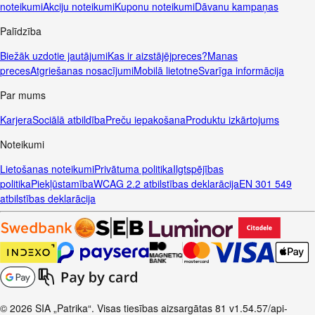
noteikumi
Akciju noteikumi
Kuponu noteikumi
Dāvanu kampaņas
Palīdzība
Biežāk uzdotie jautājumi
Kas ir aizstājējpreces?
Manas
preces
Atgriešanas nosacījumi
Mobilā lietotne
Svarīga informācija
Par mums
Karjera
Sociālā atbildība
Preču iepakošana
Produktu izkārtojums
Noteikumi
Lietošanas noteikumi
Privātuma politika
Ilgtspējības
politika
Piekļūstamība
WCAG 2.2 atbilstības deklarācija
EN 301 549
atbilstības deklarācija
© 2026 SIA „Patrika“. Visas tiesības aizsargātas
81
v1.54.57
/api-