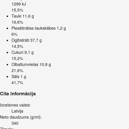
1299 kJ
15,5%
Tauki
11,6 g
16,6%
Piesātinātas taukskābes
1,2 g
6%
Ogļhidrāti
37,7 g
14,5%
Cukuri
9,1 g
15,2%
Olbaltumvielas
10,8 g
21,6%
Sāls
1 g
41,7%
Cita informācija
Izcelsmes valsts:
Latvija
Neto daudzums (g/ml):
340
Zīmols: