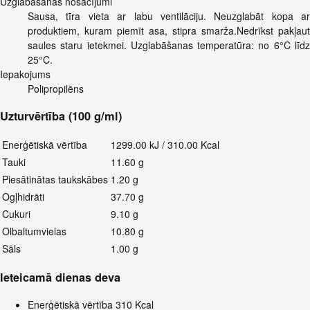
Uzglabāšanas nosacījumi
Sausa, tīra vieta ar labu ventilāciju. Neuzglabāt kopa ar
produktiem, kuram piemīt asa, stipra smarža.Nedrīkst pakļaut
saules staru ietekmei. Uzglabāšanas temperatūra: no 6°C līdz
25°C.
Iepakojums
Polipropilēns
Uzturvērtība (100 g/ml)
Enerģētiskā vērtība
1299.00 kJ / 310.00 Kcal
Tauki
11.60 g
Piesātinātas taukskābes
1.20 g
Ogļhidrāti
37.70 g
Cukuri
9.10 g
Olbaltumvielas
10.80 g
Sāls
1.00 g
Ieteicamā dienas deva
Enerģētiskā vērtība
310 Kcal