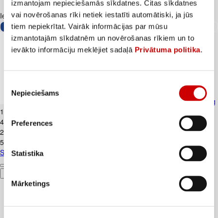
izmantojam nepieciešamās sīkdatnes. Citas sīkdatnes
vai novērošanas rīki netiek iestatīti automātiski, ja jūs
Iesakām ar
tiem nepiekrītat. Vairāk informācijas par mūsu
izmantotajām sīkdatnēm un novērošanas rīkiem un to
ievākto informāciju meklējiet sadaļā
Privātuma politika
.
Piekrišanas
Nepieciešams
izvēle
Skābais krējums VALMIERA 20% 450g
1
.
99
€
4,42€/kg
Preferences
2
.
39
€
5,31€/kg
Skābais krējums VALMIERA 20% 450g
Statistika
Pievienot
Mārketings