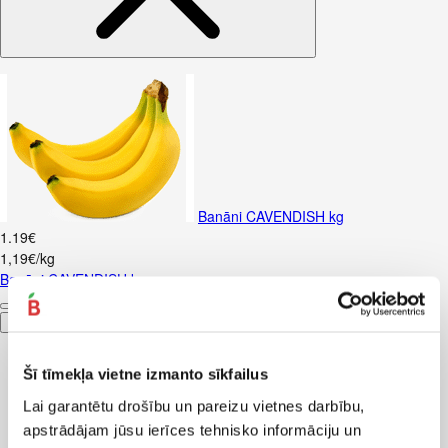
Banāni CAVENDISH kg
1
.
19
€
1,19€/kg
Banāni CAVENDISH kg
Pievienot
Šī tīmekļa vietne izmanto sīkfailus
Lai garantētu drošību un pareizu vietnes darbību,
apstrādājam jūsu ierīces tehnisko informāciju un