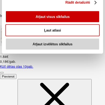
Rādīt detalizēti
Iesakām ar
Atļaut visus sīkfailus
Ļaut atlasi
Atļaut izvēlētos sīkfailus
Kūtī dētas olas 10gab.
1
.
84
€
0,18€/gab.
Kūtī dētas olas 10gab.
Pievienot