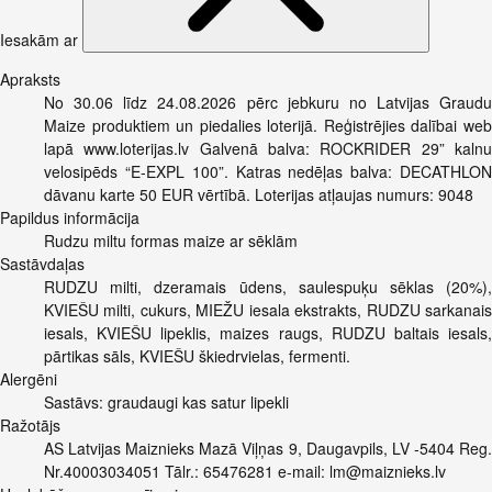
Iesakām ar
Apraksts
No 30.06 līdz 24.08.2026 pērc jebkuru no Latvijas Graudu
Maize produktiem un piedalies loterijā. Reģistrējies dalībai web
lapā www.loterijas.lv Galvenā balva: ROCKRIDER 29” kalnu
velosipēds “E-EXPL 100”. Katras nedēļas balva: DECATHLON
dāvanu karte 50 EUR vērtībā. Loterijas atļaujas numurs: 9048
Papildus informācija
Rudzu miltu formas maize ar sēklām
Sastāvdaļas
RUDZU milti, dzeramais ūdens, saulespuķu sēklas (20%),
KVIEŠU milti, cukurs, MIEŽU iesala ekstrakts, RUDZU sarkanais
iesals, KVIEŠU lipeklis, maizes raugs, RUDZU baltais iesals,
pārtikas sāls, KVIEŠU škiedrvielas, fermenti.
Alergēni
Sastāvs: graudaugi kas satur lipekli
Ražotājs
AS Latvijas Maiznieks Mazā Viļņas 9, Daugavpils, LV -5404 Reg.
Nr.40003034051 Tālr.: 65476281 e-mail:
lm@maiznieks.lv