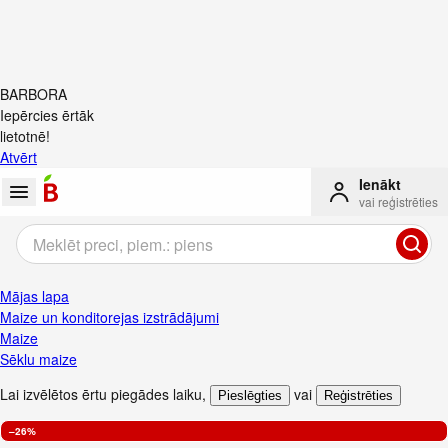
BARBORA
Iepērcies ērtāk
lietotnē!
Atvērt
Ienākt
vai reģistrēties
Mājas lapa
Maize un konditorejas izstrādājumi
Maize
Sēklu maize
Lai izvēlētos ērtu piegādes laiku
,
vai
Pieslēgties
Reģistrēties
–26%