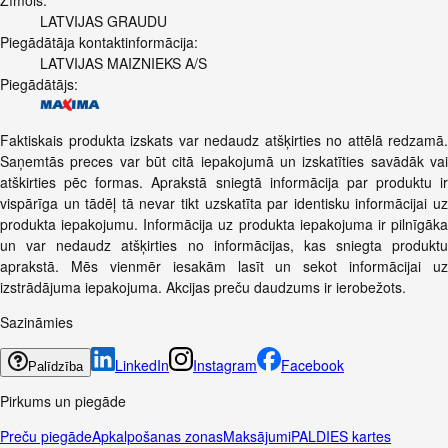
LATVIJAS GRAUDU
Piegādātāja kontaktinformācija:
LATVIJAS MAIZNIEKS A/S
Piegādātājs:
Faktiskais produkta izskats var nedaudz atšķirties no attēlā redzamā.
Saņemtās preces var būt citā iepakojumā un izskatīties savādāk vai
atškirties pēc formas. Aprakstā sniegtā informācija par produktu ir
vispārīga un tādēļ tā nevar tikt uzskatīta par identisku informācijai uz
produkta iepakojumu. Informācija uz produkta iepakojuma ir pilnīgāka
un var nedaudz atšķirties no informācijas, kas sniegta produktu
aprakstā. Mēs vienmēr iesakām lasīt un sekot informācijai uz
izstrādājuma iepakojuma. Akcijas preču daudzums ir ierobežots.
Sazināmies
LinkedIn
Instagram
Facebook
Palīdzība
Pirkums un piegāde
Preču piegāde
Apkalpošanas zonas
Maksājumi
PALDIES kartes