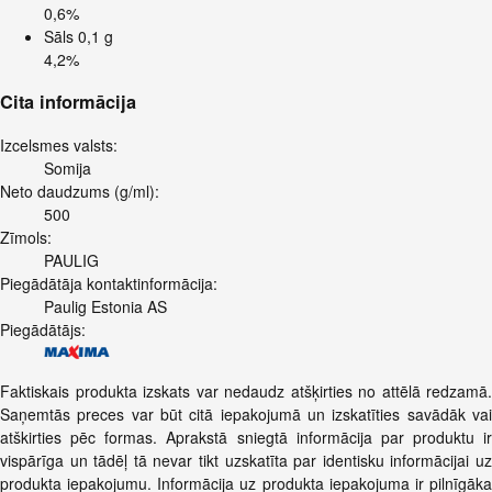
0,6%
Sāls
0,1 g
4,2%
Cita informācija
Izcelsmes valsts:
Somija
Neto daudzums (g/ml):
500
Zīmols:
PAULIG
Piegādātāja kontaktinformācija:
Paulig Estonia AS
Piegādātājs:
Faktiskais produkta izskats var nedaudz atšķirties no attēlā redzamā.
Saņemtās preces var būt citā iepakojumā un izskatīties savādāk vai
atškirties pēc formas. Aprakstā sniegtā informācija par produktu ir
vispārīga un tādēļ tā nevar tikt uzskatīta par identisku informācijai uz
produkta iepakojumu. Informācija uz produkta iepakojuma ir pilnīgāka