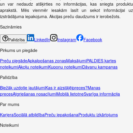
un var nedaudz atšķirties no informācijas, kas sniegta produktu
aprakstā. Mēs vienmēr iesakām lasīt un sekot informācijai uz
izstrādājuma iepakojuma. Akcijas preču daudzums ir ierobežots.
Sazināmies
LinkedIn
Instagram
Facebook
Palīdzība
Pirkums un piegāde
Preču piegāde
Apkalpošanas zonas
Maksājumi
PALDIES kartes
noteikumi
Akciju noteikumi
Kuponu noteikumi
Dāvanu kampaņas
Palīdzība
Biežāk uzdotie jautājumi
Kas ir aizstājējpreces?
Manas
preces
Atgriešanas nosacījumi
Mobilā lietotne
Svarīga informācija
Par mums
Karjera
Sociālā atbildība
Preču iepakošana
Produktu izkārtojums
Noteikumi