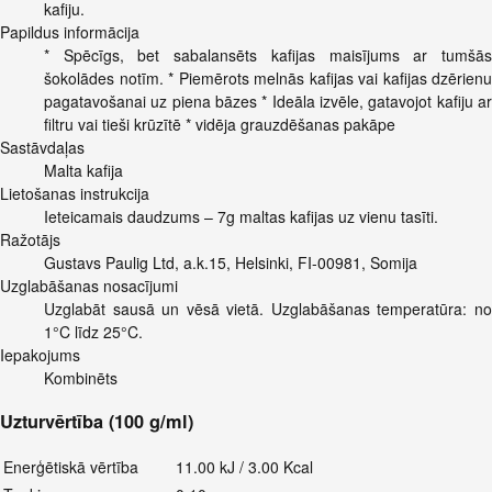
kafiju.
Papildus informācija
* Spēcīgs, bet sabalansēts kafijas maisījums ar tumšās
šokolādes notīm. * Piemērots melnās kafijas vai kafijas dzērienu
pagatavošanai uz piena bāzes * Ideāla izvēle, gatavojot kafiju ar
filtru vai tieši krūzītē * vidēja grauzdēšanas pakāpe
Sastāvdaļas
Malta kafija
Lietošanas instrukcija
Ieteicamais daudzums – 7g maltas kafijas uz vienu tasīti.
Ražotājs
Gustavs Paulig Ltd, a.k.15, Helsinki, FI-00981, Somija
Uzglabāšanas nosacījumi
Uzglabāt sausā un vēsā vietā. Uzglabāšanas temperatūra: no
1°C līdz 25°C.
Iepakojums
Kombinēts
Uzturvērtība (100 g/ml)
Enerģētiskā vērtība
11.00 kJ / 3.00 Kcal