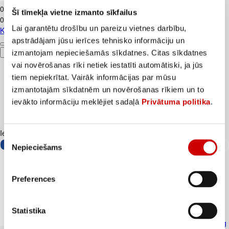
0
.
69
€
Šī tīmekļa vietne izmanto sīkfailus
0,69€/kg
Lai garantētu drošību un pareizu vietnes darbību,
Kartupeļi JAUNIE dzeltenie fas. kg
apstrādājam jūsu ierīces tehnisko informāciju un
izmantojam nepieciešamās sīkdatnes. Citas sīkdatnes
Pievienot
vai novērošanas rīki netiek iestatīti automātiski, ja jūs
tiem nepiekrītat. Vairāk informācijas par mūsu
izmantotajām sīkdatnēm un novērošanas rīkiem un to
ievākto informāciju meklējiet sadaļā
Privātuma politika
.
Iesakām ar
Piekrišanas
Nepieciešams
izvēle
Preferences
Statistika
Skābais krējums VALMIERA 20% 450g