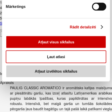
1
.
99
€
Mārketings
4,42€/kg
2
.
39
€
5,31€/kg
Skābais krējums VALMIERA 20% 450g
Rādīt detalizēti
Pievienot
Atļaut visus sīkfailus
Ļaut atlasi
Atļaut izvēlētos sīkfailus
Iesakām ar
Apraksts
PAULIG CLASSIC AROMATICO ir aromātisks kafijas maisījums
ar piesātinātu garšu, kas izceļ atlasītu Latīņamerikas arabikas
pupiņu labākās īpašības, kuras papildinātas ar intensīvo
robustu. Intensīvā, bet maigā garša un tumšās šokolādes
pēcgarša ļaus baudīt bagātīgu un tajā pašā laikā patīkami vieglu