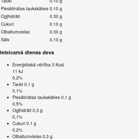
Tauki
0.10 g
Piesātinātas taukskābes
0.10 g
Ogļhidrāti
0.30 g
Cukuri
0.10 g
Olbaltumvielas
0.30 g
Sāls
0.10 g
Ieteicamā dienas deva
Enerģētiskā vērtība
3 Kcal
11 kJ
0,2%
Tauki
0,1 g
0,1%
Piesātinātas taukskābes
0,1 g
0,5%
Ogļhidrāti
0,3 g
0,1%
Cukuri
0,1 g
0,2%
Olbaltumvielas
0,3 g