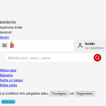
BARBORA
Iepērcies ērtāk
lietotnē!
Atvērt
Ienākt
vai reģistrēties
Mājas lapa
Bakaleja
Kafija un kakao
Malta kafija
Lai izvēlētos ērtu piegādes laiku
,
vai
Pieslēgties
Reģistrēties