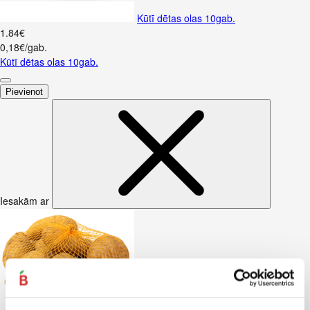
Kūtī dētas olas 10gab.
1
.
84
€
0,18€/gab.
Kūtī dētas olas 10gab.
Pievienot
Iesakām ar
Kartupeļi JAUNIE dzeltenie fas. kg