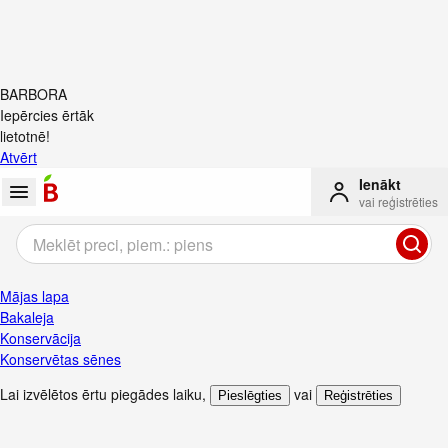
BARBORA
Iepērcies ērtāk
lietotnē!
Atvērt
Ienākt
vai reģistrēties
Mājas lapa
Bakaleja
Konservācija
Konservētas sēnes
Lai izvēlētos ērtu piegādes laiku
,
vai
Pieslēgties
Reģistrēties