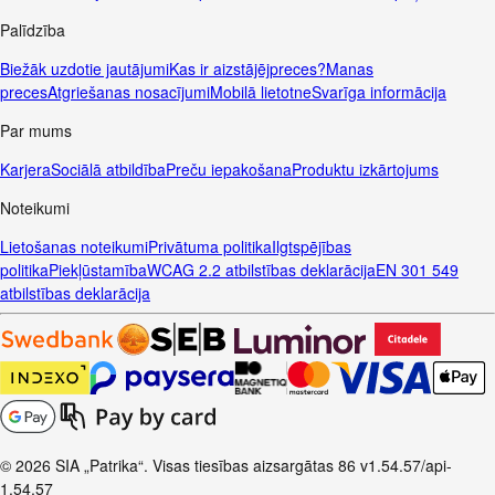
Palīdzība
Biežāk uzdotie jautājumi
Kas ir aizstājējpreces?
Manas
preces
Atgriešanas nosacījumi
Mobilā lietotne
Svarīga informācija
Par mums
Karjera
Sociālā atbildība
Preču iepakošana
Produktu izkārtojums
Noteikumi
Lietošanas noteikumi
Privātuma politika
Ilgtspējības
politika
Piekļūstamība
WCAG 2.2 atbilstības deklarācija
EN 301 549
atbilstības deklarācija
© 2026 SIA „Patrika“. Visas tiesības aizsargātas
86
v1.54.57
/api-
1.54.57