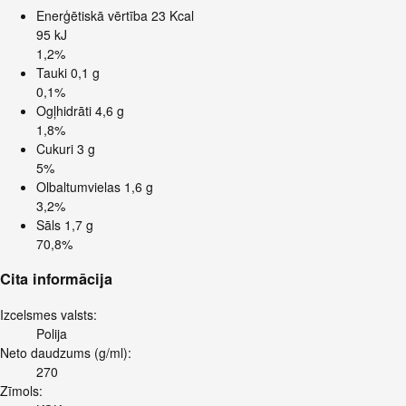
Enerģētiskā vērtība
23 Kcal
95 kJ
1,2%
Tauki
0,1 g
0,1%
Ogļhidrāti
4,6 g
1,8%
Cukuri
3 g
5%
Olbaltumvielas
1,6 g
3,2%
Sāls
1,7 g
70,8%
Cita informācija
Izcelsmes valsts:
Polija
Neto daudzums (g/ml):
270
Zīmols: