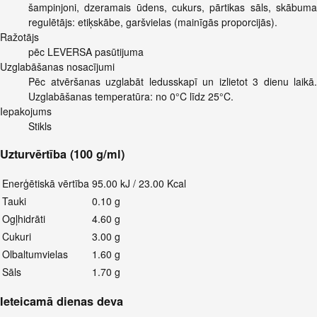
šampinjoni, dzeramais ūdens, cukurs, pārtikas sāls, skābuma
regulētājs: etiķskābe, garšvielas (mainīgās proporcijās).
Ražotājs
pēc LEVERSA pasūtijuma
Uzglabāšanas nosacījumi
Pēc atvēršanas uzglabāt ledusskapī un izlietot 3 dienu laikā.
Uzglabāšanas temperatūra: no 0°C līdz 25°C.
Iepakojums
Stikls
Uzturvērtība (100 g/ml)
Enerģētiskā vērtība
95.00 kJ / 23.00 Kcal
Tauki
0.10 g
Ogļhidrāti
4.60 g
Cukuri
3.00 g
Olbaltumvielas
1.60 g
Sāls
1.70 g
Ieteicamā dienas deva