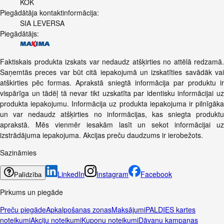
KOK
Piegādātāja kontaktinformācija:
SIA LEVERSA
Piegādātājs:
Faktiskais produkta izskats var nedaudz atšķirties no attēlā redzamā.
Saņemtās preces var būt citā iepakojumā un izskatīties savādāk vai
atškirties pēc formas. Aprakstā sniegtā informācija par produktu ir
vispārīga un tādēļ tā nevar tikt uzskatīta par identisku informācijai uz
produkta iepakojumu. Informācija uz produkta iepakojuma ir pilnīgāka
un var nedaudz atšķirties no informācijas, kas sniegta produktu
aprakstā. Mēs vienmēr iesakām lasīt un sekot informācijai uz
izstrādājuma iepakojuma. Akcijas preču daudzums ir ierobežots.
Sazināmies
LinkedIn
Instagram
Facebook
Palīdzība
Pirkums un piegāde
Preču piegāde
Apkalpošanas zonas
Maksājumi
PALDIES kartes
noteikumi
Akciju noteikumi
Kuponu noteikumi
Dāvanu kampaņas