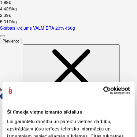
1
.
99
€
4,42€/kg
2
.
39
€
5,31€/kg
Skābais krējums VALMIERA 20% 450g
Pievienot
Iesakām ar
Šī tīmekļa vietne izmanto sīkfailus
Lai garantētu drošību un pareizu vietnes darbību,
apstrādājam jūsu ierīces tehnisko informāciju un
izmantojam nepieciešamās sīkdatnes. Citas sīkdatnes