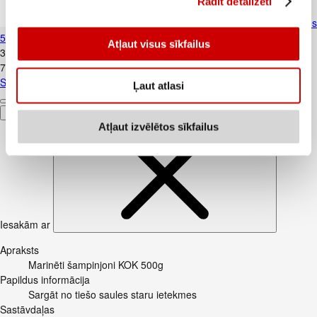
Rādīt detalizēti
Siers Gouda FARM MILK 45% šķēlēs
500g
Atļaut visus sīkfailus
3
.
99
€
7,98€/kg
Siers Gouda FARM MILK 45% šķēlēs 500g
Ļaut atlasi
Pievienot
Atļaut izvēlētos sīkfailus
Iesakām ar
Apraksts
Marinēti šampinjoni KOK 500g
Papildus informācija
Sargāt no tiešo saules staru ietekmes
Sastāvdaļas