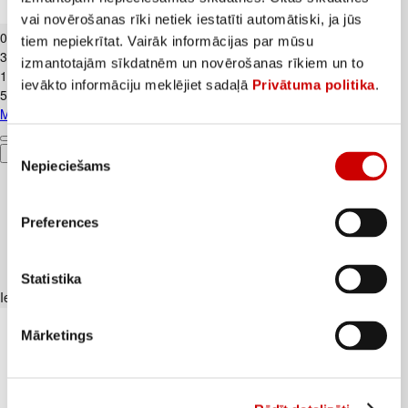
Majonēze FRANCIS Provansas 250g
vai novērošanas rīki netiek iestatīti automātiski, ja jūs
0
.
79
€
tiem nepiekrītat. Vairāk informācijas par mūsu
3,16€/kg
izmantotajām sīkdatnēm un novērošanas rīkiem un to
1
.
29
€
ievākto informāciju meklējiet sadaļā
Privātuma politika
.
5,16€/kg
Majonēze FRANCIS Provansas 250g
Piekrišanas
Pievienot
Nepieciešams
izvēle
Preferences
Statistika
Iesakām ar
Mārketings