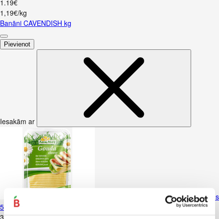
1
.
19
€
1,19€/kg
Banāni CAVENDISH kg
Pievienot
Iesakām ar
Siers Gouda FARM MILK 45% šķēlēs
500g
3
.
99
€