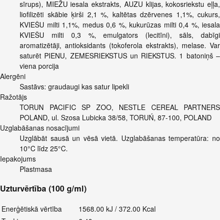
sīrups), MIEŽU iesala ekstrakts, AUZU klijas, kokosriekstu eļļa,
liofilizēti skābie ķirši 2,1 %, kaltētas dzērvenes 1,1%, cukurs,
KVIEŠU milti 1,1%, medus 0,6 %, kukurūzas milti 0,4 %, iesala
KVIEŠU milti 0,3 %, emulgators (lecitīni), sāls, dabīgi
aromatizētāji, antioksidants (tokoferola ekstrakts), melase. Var
saturēt PIENU, ZEMESRIEKSTUS un RIEKSTUS. 1 batoniņš –
viena porcija
Alergēni
Sastāvs: graudaugi kas satur lipekli
Ražotājs
TORUN PACIFIC SP ZOO, NESTLE CEREAL PARTNERS
POLAND, ul. Szosa Lubicka 38/58, TORUŃ, 87-100, POLAND
Uzglabāšanas nosacījumi
Uzglābāt sausā un vēsā vietā. Uzglabāšanas temperatūra: no
10°C līdz 25°C.
Iepakojums
Plastmasa
Uzturvērtība (100 g/ml)
Enerģētiskā vērtība
1568.00 kJ / 372.00 Kcal