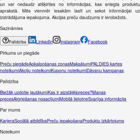
un var nedaudz atšķirties no informācijas, kas sniegta produktu
aprakstā. Mēs vienmēr iesakām lasīt un sekot informācijai uz
izstrādājuma iepakojuma. Akcijas preču daudzums ir ierobežots.
Sazināmies
LinkedIn
Instagram
Facebook
Palīdzība
Pirkums un piegāde
Preču piegāde
Apkalpošanas zonas
Maksājumi
PALDIES kartes
noteikumi
Akciju noteikumi
Kuponu noteikumi
Dāvanu kampaņas
Palīdzība
Biežāk uzdotie jautājumi
Kas ir aizstājējpreces?
Manas
preces
Atgriešanas nosacījumi
Mobilā lietotne
Svarīga informācija
Par mums
Karjera
Sociālā atbildība
Preču iepakošana
Produktu izkārtojums
Noteikumi