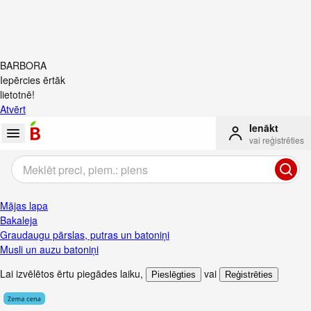
BARBORA
Iepērcies ērtāk
lietotnē!
Atvērt
Ienākt
vai reģistrēties
Mājas lapa
Bakaleja
Graudaugu pārslas, putras un batoniņi
Musli un auzu batoniņi
Lai izvēlētos ērtu piegādes laiku
,
vai
Pieslēgties
Reģistrēties