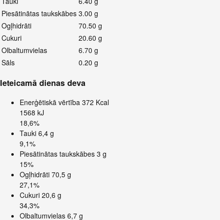
Tauki
6.40 g
Piesātinātas taukskābes
3.00 g
Ogļhidrāti
70.50 g
Cukuri
20.60 g
Olbaltumvielas
6.70 g
Sāls
0.20 g
Ieteicamā dienas deva
Enerģētiskā vērtība
372 Kcal
1568 kJ
18,6%
Tauki
6,4 g
9,1%
Piesātinātas taukskābes
3 g
15%
Ogļhidrāti
70,5 g
27,1%
Cukuri
20,6 g
34,3%
Olbaltumvielas
6,7 g