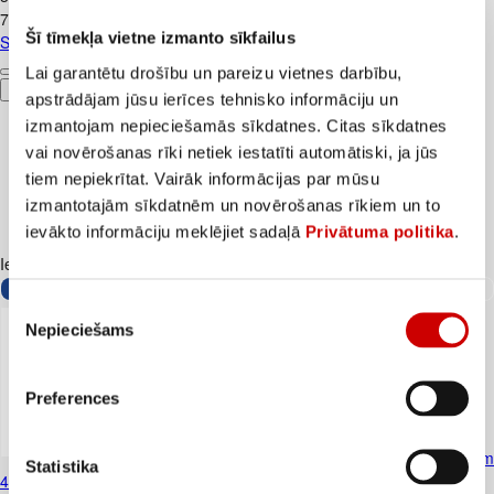
7,98€/kg
Šī tīmekļa vietne izmanto sīkfailus
Siers Gouda FARM MILK 45% šķēlēs 500g
Lai garantētu drošību un pareizu vietnes darbību,
Pievienot
apstrādājam jūsu ierīces tehnisko informāciju un
izmantojam nepieciešamās sīkdatnes. Citas sīkdatnes
vai novērošanas rīki netiek iestatīti automātiski, ja jūs
tiem nepiekrītat. Vairāk informācijas par mūsu
izmantotajām sīkdatnēm un novērošanas rīkiem un to
ievākto informāciju meklējiet sadaļā
Privātuma politika
.
Iesakām ar
Piekrišanas
Nepieciešams
izvēle
Preferences
Jogurts Grieķu BALTAIS bez piedevām
Statistika
400g