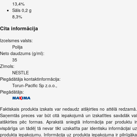
13,4%
Sāls
0,2 g
8,3%
Cita informācija
Izcelsmes valsts:
Polija
Neto daudzums (g/ml):
35
Zīmols:
NESTLE
Piegādātāja kontaktinformācija:
Torun-Pacific Sp z.o.o.,
Piegādātājs:
Faktiskais produkta izskats var nedaudz atšķirties no attēlā redzamā.
Saņemtās preces var būt citā iepakojumā un izskatīties savādāk vai
atškirties pēc formas. Aprakstā sniegtā informācija par produktu ir
vispārīga un tādēļ tā nevar tikt uzskatīta par identisku informācijai uz
produkta iepakojumu. Informācija uz produkta iepakojuma ir pilnīgāka