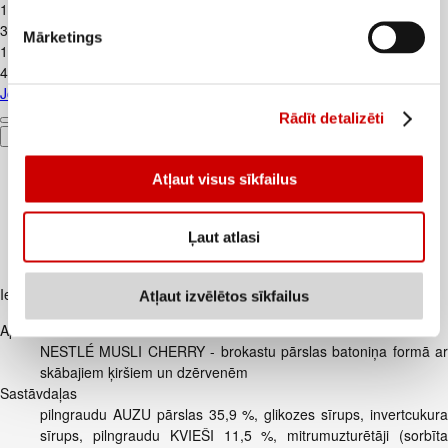
1
.
39
€
3,48€/kg
Mārketings
1
.
75
€
4,38€/kg
Jogurts Grieķu BALTAIS bez piedevām 400g
Rādīt detalizēti
Pievienot
Atļaut visus sīkfailus
Ļaut atlasi
Iesakām ar
Atļaut izvēlētos sīkfailus
Apraksts
NESTLÉ MUSLI CHERRY - brokastu pārslas batoniņa formā ar
skābajiem ķiršiem un dzērvenēm
Sastāvdaļas
pilngraudu AUZU pārslas 35,9 %, glikozes sīrups, invertcukura
sīrups, pilngraudu KVIEŠI 11,5 %, mitrumuzturētāji (sorbīta