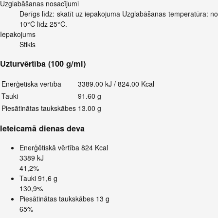
Uzglabāšanas nosacījumi
Derīgs līdz: skatīt uz iepakojuma Uzglabāšanas temperatūra: no
10°C līdz 25°C.
Iepakojums
Stikls
Uzturvērtība (100 g/ml)
Enerģētiskā vērtība
3389.00 kJ / 824.00 Kcal
Tauki
91.60 g
Piesātinātas taukskābes
13.00 g
Ieteicamā dienas deva
Enerģētiskā vērtība
824 Kcal
3389 kJ
41,2%
Tauki
91,6 g
130,9%
Piesātinātas taukskābes
13 g
65%