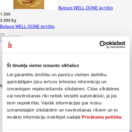
Bulgurs WELL DONE 4x100g
1
.
59
€
3,98€/kg
Bulgurs WELL DONE 4x100g
Pievienot
Šī tīmekļa vietne izmanto sīkfailus
Lai garantētu drošību un pareizu vietnes darbību,
apstrādājam jūsu ierīces tehnisko informāciju un
Iesakām ar
izmantojam nepieciešamās sīkdatnes. Citas sīkdatnes
vai novērošanas rīki netiek iestatīti automātiski, ja jūs
tiem nepiekrītat. Vairāk informācijas par mūsu
izmantotajām sīkdatnēm un novērošanas rīkiem un to
ievākto informāciju meklējiet sadaļā
Privātuma politika
.
Kausētais siers šķēlēs ar čedaru 45