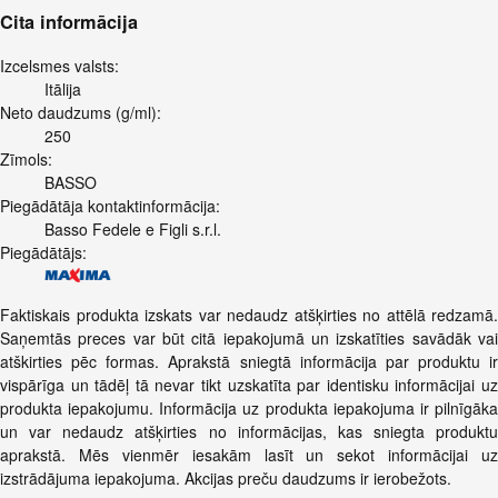
Cita informācija
Izcelsmes valsts:
Itālija
Neto daudzums (g/ml):
250
Zīmols:
BASSO
Piegādātāja kontaktinformācija:
Basso Fedele e Figli s.r.l.
Piegādātājs:
Faktiskais produkta izskats var nedaudz atšķirties no attēlā redzamā.
Saņemtās preces var būt citā iepakojumā un izskatīties savādāk vai
atškirties pēc formas. Aprakstā sniegtā informācija par produktu ir
vispārīga un tādēļ tā nevar tikt uzskatīta par identisku informācijai uz
produkta iepakojumu. Informācija uz produkta iepakojuma ir pilnīgāka
un var nedaudz atšķirties no informācijas, kas sniegta produktu
aprakstā. Mēs vienmēr iesakām lasīt un sekot informācijai uz
izstrādājuma iepakojuma. Akcijas preču daudzums ir ierobežots.