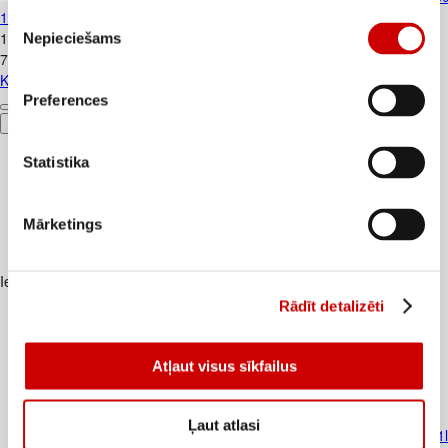
150g
Piekrišanas
1
.
07
€
Nepieciešams
izvēle
7,13€/kg
Kausētais siers šķēlēs ar čedaru 45% 150g
Preferences
Pievienot
Statistika
Mārketings
Iesakām ar
Rādīt detalizēti
Atļaut visus sīkfailus
Ļaut atlasi
Pārtikas etiķskābe EXTRA LINE 9% 1