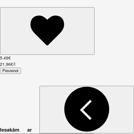
5
.
49
€
21,96€/l
Pievienot
Iesakām ar