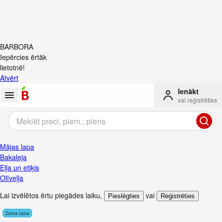
BARBORA
Iepērcies ērtāk
lietotnē!
Atvērt
Ienākt
vai reģistrēties
Mājas lapa
Bakaleja
Eļļa un etiķis
Olīveļļa
Lai izvēlētos ērtu piegādes laiku
,
vai
Pieslēgties
Reģistrēties