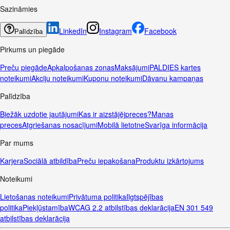
Sazināmies
LinkedIn
Instagram
Facebook
Palīdzība
Pirkums un piegāde
Preču piegāde
Apkalpošanas zonas
Maksājumi
PALDIES kartes
noteikumi
Akciju noteikumi
Kuponu noteikumi
Dāvanu kampaņas
Palīdzība
Biežāk uzdotie jautājumi
Kas ir aizstājējpreces?
Manas
preces
Atgriešanas nosacījumi
Mobilā lietotne
Svarīga informācija
Par mums
Karjera
Sociālā atbildība
Preču iepakošana
Produktu izkārtojums
Noteikumi
Lietošanas noteikumi
Privātuma politika
Ilgtspējības
politika
Piekļūstamība
WCAG 2.2 atbilstības deklarācija
EN 301 549
atbilstības deklarācija