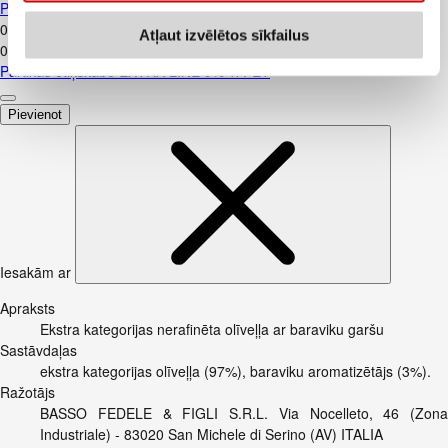
PET
0
.
39
€
Atļaut izvēlētos sīkfailus
0,39€/l
Pārtikas etiķskābe EXTRA LINE 9% 1l PET
Pievienot
Iesakām ar
Apraksts
Ekstra kategorijas nerafinēta olīveļļa ar baraviku garšu
Sastāvdaļas
ekstra kategorijas olīveļļa (97%), baraviku aromatizētājs (3%).
Ražotājs
BASSO FEDELE & FIGLI S.R.L. Via Nocelleto, 46 (Zona
Industriale) - 83020 San Michele di Serino (AV) ITALIA