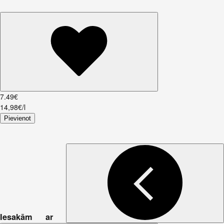
7
.
49
€
14,98€/l
Pievienot
Iesakām ar