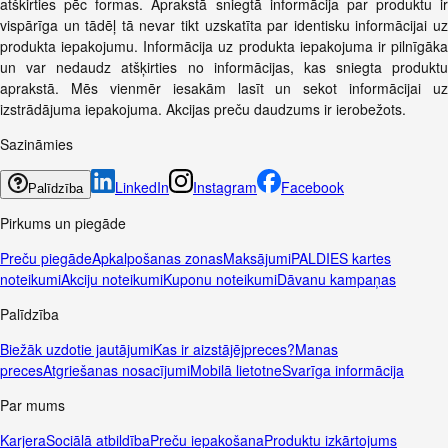
atškirties pēc formas. Aprakstā sniegtā informācija par produktu ir
vispārīga un tādēļ tā nevar tikt uzskatīta par identisku informācijai uz
produkta iepakojumu. Informācija uz produkta iepakojuma ir pilnīgāka
un var nedaudz atšķirties no informācijas, kas sniegta produktu
aprakstā. Mēs vienmēr iesakām lasīt un sekot informācijai uz
izstrādājuma iepakojuma. Akcijas preču daudzums ir ierobežots.
Sazināmies
LinkedIn
Instagram
Facebook
Palīdzība
Pirkums un piegāde
Preču piegāde
Apkalpošanas zonas
Maksājumi
PALDIES kartes
noteikumi
Akciju noteikumi
Kuponu noteikumi
Dāvanu kampaņas
Palīdzība
Biežāk uzdotie jautājumi
Kas ir aizstājējpreces?
Manas
preces
Atgriešanas nosacījumi
Mobilā lietotne
Svarīga informācija
Par mums
Karjera
Sociālā atbildība
Preču iepakošana
Produktu izkārtojums