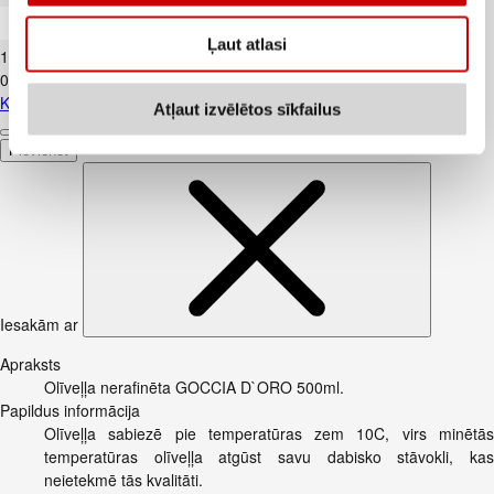
Kūtī dētas olas 10gab.
Ļaut atlasi
1
.
84
€
0,18€/gab.
Kūtī dētas olas 10gab.
Atļaut izvēlētos sīkfailus
Pievienot
Iesakām ar
Apraksts
Olīveļļa nerafinēta GOCCIA D`ORO 500ml.
Papildus informācija
Olīveļļa sabiezē pie temperatūras zem 10C, virs minētās
temperatūras olīveļļa atgūst savu dabisko stāvokli, kas
neietekmē tās kvalitāti.