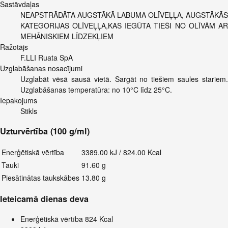
Sastāvdaļas
NEAPSTRĀDĀTA AUGSTĀKĀ LABUMA OLĪVEĻĻA, AUGSTĀKĀS
KATEGORIJAS OLĪVEĻĻA,KAS IEGŪTA TIEŠI NO OLĪVĀM AR
MEHĀNISKIEM LĪDZEKĻIEM
Ražotājs
F.LLI Ruata SpA
Uzglabāšanas nosacījumi
Uzglabāt vēsā sausā vietā. Sargāt no tiešiem saules stariem.
Uzglabāšanas temperatūra: no 10°C līdz 25°C.
Iepakojums
Stikls
Uzturvērtība (100 g/ml)
Enerģētiskā vērtība
3389.00 kJ / 824.00 Kcal
Tauki
91.60 g
Piesātinātas taukskābes
13.80 g
Ieteicamā dienas deva
Enerģētiskā vērtība
824 Kcal