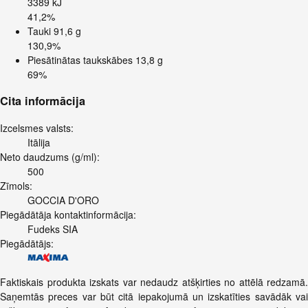
3389 kJ
41,2%
Tauki
91,6 g
130,9%
Piesātinātas taukskābes
13,8 g
69%
Cita informācija
Izcelsmes valsts:
Itālija
Neto daudzums (g/ml):
500
Zīmols:
GOCCIA D'ORO
Piegādātāja kontaktinformācija:
Fudeks SIA
Piegādātājs:
Faktiskais produkta izskats var nedaudz atšķirties no attēlā redzamā.
Saņemtās preces var būt citā iepakojumā un izskatīties savādāk vai