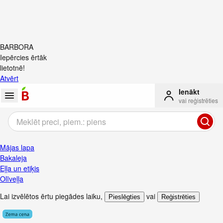
BARBORA
Iepērcies ērtāk
lietotnē!
Atvērt
Ienākt
vai reģistrēties
Mājas lapa
Bakaleja
Eļļa un etiķis
Olīveļļa
Lai izvēlētos ērtu piegādes laiku
,
vai
Pieslēgties
Reģistrēties