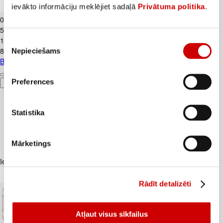
ievākto informāciju meklējiet sadaļā
Privātuma politika
.
Biezpiens 9% VALMIERA 180g
0
.
99
€
5,5€/kg
1
.
59
€
Piekrišanas
8,83€/kg
Nepieciešams
izvēle
Biezpiens 9% VALMIERA 180g
Preferences
Pievienot
Statistika
Mārketings
Iesakām ar
Rādīt detalizēti
Atļaut visus sīkfailus