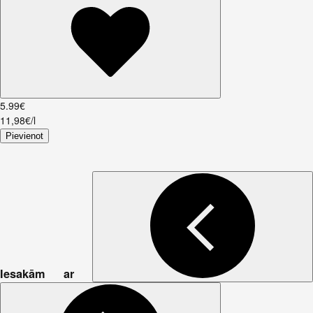
5
.
99
€
11,98€/l
Pievienot
Iesakām ar