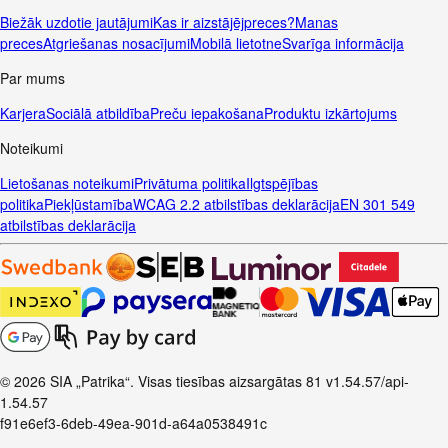
Biežāk uzdotie jautājumi
Kas ir aizstājējpreces?
Manas
preces
Atgriešanas nosacījumi
Mobilā lietotne
Svarīga informācija
Par mums
Karjera
Sociālā atbildība
Preču iepakošana
Produktu izkārtojums
Noteikumi
Lietošanas noteikumi
Privātuma politika
Ilgtspējības
politika
Piekļūstamība
WCAG 2.2 atbilstības deklarācija
EN 301 549
atbilstības deklarācija
© 2026 SIA „Patrika“. Visas tiesības aizsargātas
81
v1.54.57
/api-
1.54.57
f91e6ef3-6deb-49ea-901d-a64a0538491c