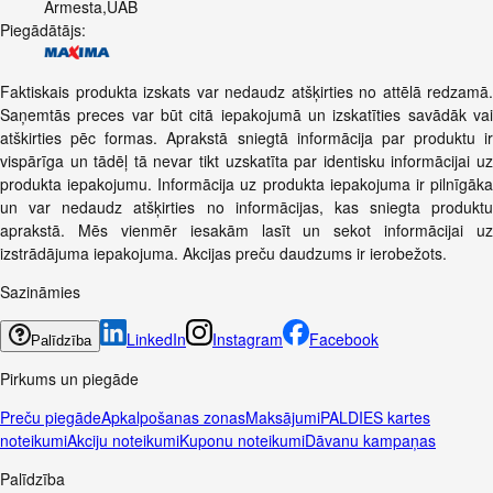
Armesta,UAB
Piegādātājs:
Faktiskais produkta izskats var nedaudz atšķirties no attēlā redzamā.
Saņemtās preces var būt citā iepakojumā un izskatīties savādāk vai
atškirties pēc formas. Aprakstā sniegtā informācija par produktu ir
vispārīga un tādēļ tā nevar tikt uzskatīta par identisku informācijai uz
produkta iepakojumu. Informācija uz produkta iepakojuma ir pilnīgāka
un var nedaudz atšķirties no informācijas, kas sniegta produktu
aprakstā. Mēs vienmēr iesakām lasīt un sekot informācijai uz
izstrādājuma iepakojuma. Akcijas preču daudzums ir ierobežots.
Sazināmies
LinkedIn
Instagram
Facebook
Palīdzība
Pirkums un piegāde
Preču piegāde
Apkalpošanas zonas
Maksājumi
PALDIES kartes
noteikumi
Akciju noteikumi
Kuponu noteikumi
Dāvanu kampaņas
Palīdzība