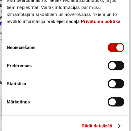
vai novērošanas rīki netiek iestatīti automātiski, ja jūs
5,5€/kg
tiem nepiekrītat. Vairāk informācijas par mūsu
1
.
59
€
izmantotajām sīkdatnēm un novērošanas rīkiem un to
8,83€/kg
ievākto informāciju meklējiet sadaļā
Privātuma politika
.
Biezpiens 9% VALMIERA 180g
Pievienot
Piekrišanas
Nepieciešams
izvēle
Preferences
Iesakām ar
Statistika
Mārketings
Rādīt detalizēti
Kūtī dētas olas 10gab.