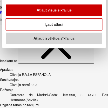
1
.
84
€
0,18€/gab.
Atļaut visus sīkfailus
Kūtī dētas olas 10gab.
Pievienot
Ļaut atlasi
Atļaut izvēlētos sīkfailus
Iesakām ar
Apraksts
Olīveļļa E.V.LA ESPANOLA
Sastāvdaļas
Olīveļļa nerafinēta
Ražotājs
Carretera de Madrid-Cadiz, Km.550, 6, 41700 Dos
Hermanas(Sevilla)
Uzglabāšanas nosacījumi