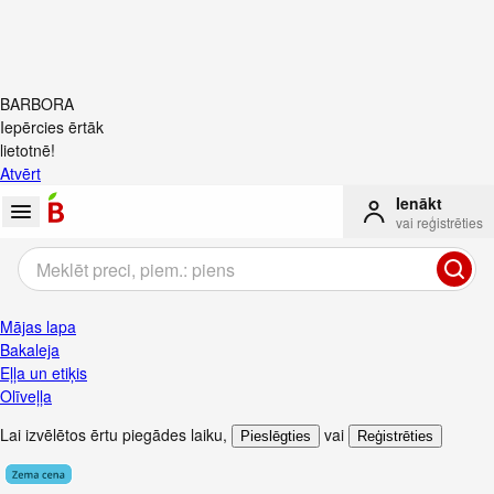
BARBORA
Iepērcies ērtāk
lietotnē!
Atvērt
Ienākt
vai reģistrēties
Mājas lapa
Bakaleja
Eļļa un etiķis
Olīveļļa
Lai izvēlētos ērtu piegādes laiku
,
vai
Pieslēgties
Reģistrēties