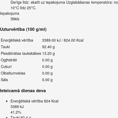
Derīgs līdz: skatīt uz iepakojuma Uzglabāšanas temperatūra: no
10°C līdz 25°C.
Iepakojums
Stikls
Uzturvērtība (100 g/ml)
Enerģētiskā vērtība
3389.00 kJ / 824.00 Kcal
Tauki
92.40 g
Piesātinātas taukskābes
13.20 g
Ogļhidrāti
0.00 g
Cukuri
0.00 g
Olbaltumvielas
0.00 g
Sāls
0.00 g
Ieteicamā dienas deva
Enerģētiskā vērtība
824 Kcal
3389 kJ
41,2%
Tauki
92,4 g