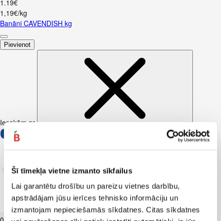
1
.
19
€
1,19€/kg
Banāni CAVENDISH kg
Pievienot
Iesakām ar
Šī tīmekļa vietne izmanto sīkfailus
Lai garantētu drošību un pareizu vietnes darbību,
apstrādājam jūsu ierīces tehnisko informāciju un
Biezpiens 9% VALMIERA 180g
izmantojam nepieciešamās sīkdatnes. Citas sīkdatnes
0
.
99
€