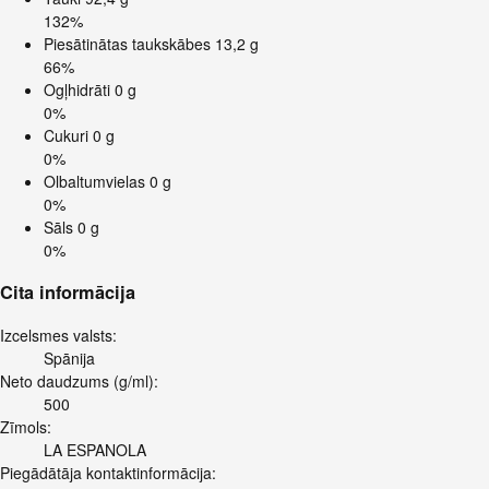
132%
Piesātinātas taukskābes
13,2 g
66%
Ogļhidrāti
0 g
0%
Cukuri
0 g
0%
Olbaltumvielas
0 g
0%
Sāls
0 g
0%
Cita informācija
Izcelsmes valsts:
Spānija
Neto daudzums (g/ml):
500
Zīmols:
LA ESPANOLA
Piegādātāja kontaktinformācija: