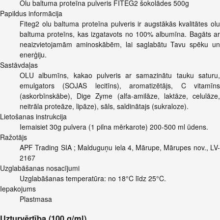
Olu baltuma proteīna pulveris FITEG2 šokolādes 500g
Papildus informācija
Fiteg2 olu baltuma proteīna pulveris ir augstākās kvalitātes olu
baltuma proteīns, kas izgatavots no 100% albumīna. Bagāts ar
neaizvietojamām aminoskābēm, lai saglabātu Tavu spēku un
enerģiju.
Sastāvdaļas
OLU albumīns, kakao pulveris ar samazinātu tauku saturu,
emulgators (SOJAS lecitīns), aromatizētājs, C vitamīns
(askorbīnskābe), Dige Zyme (alfa-amilāze, laktāze, celulāze,
neitrāla proteāze, lipāze), sāls, saldinātajs (sukraloze).
Lietošanas instrukcija
Iemaisiet 30g pulvera (1 pilna mērkarote) 200-500 ml ūdens.
Ražotājs
APF Trading SIA ; Malduguņu iela 4, Mārupe, Mārupes nov., LV-
2167
Uzglabāšanas nosacījumi
Uzglabāšanas temperatūra: no 18°C līdz 25°C.
Iepakojums
Plastmasa
Uzturvērtība (100 g/ml)