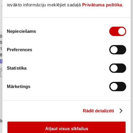
ievākto informāciju meklējiet sadaļā
Privātuma politika
.
Piekrišanas
Biezpiens 9% VALMIERA 180g
Nepieciešams
izvēle
0
.
99
€
5,5€/kg
1
.
59
€
Preferences
8,83€/kg
Biezpiens 9% VALMIERA 180g
Statistika
Pievienot
Mārketings
Rādīt detalizēti
Iesakām ar
Atļaut visus sīkfailus