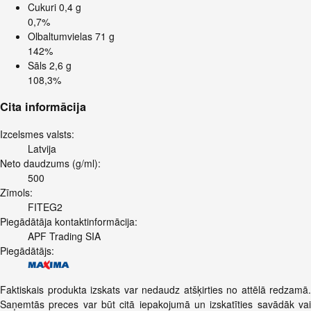
Cukuri
0,4 g
0,7%
Olbaltumvielas
71 g
142%
Sāls
2,6 g
108,3%
Cita informācija
Izcelsmes valsts:
Latvija
Neto daudzums (g/ml):
500
Zīmols:
FITEG2
Piegādātāja kontaktinformācija:
APF Trading SIA
Piegādātājs:
Faktiskais produkta izskats var nedaudz atšķirties no attēlā redzamā.
Saņemtās preces var būt citā iepakojumā un izskatīties savādāk vai