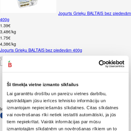
Jogurts Grieķu BALTAIS bez piedevām
400g
1
.
39
€
3,48€/kg
1
.
75
€
4,38€/kg
Jogurts Grieķu BALTAIS bez piedevām 400g
Pievienot
Šī tīmekļa vietne izmanto sīkfailus
Lai garantētu drošību un pareizu vietnes darbību,
apstrādājam jūsu ierīces tehnisko informāciju un
izmantojam nepieciešamās sīkdatnes. Citas sīkdatnes
Iesakām ar
vai novērošanas rīki netiek iestatīti automātiski, ja jūs
tiem nepiekrītat. Vairāk informācijas par mūsu
izmantotajām sīkdatnēm un novērošanas rīkiem un to