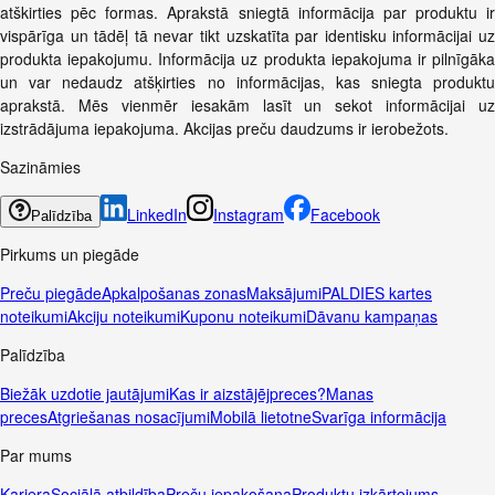
atškirties pēc formas. Aprakstā sniegtā informācija par produktu ir
vispārīga un tādēļ tā nevar tikt uzskatīta par identisku informācijai uz
produkta iepakojumu. Informācija uz produkta iepakojuma ir pilnīgāka
un var nedaudz atšķirties no informācijas, kas sniegta produktu
aprakstā. Mēs vienmēr iesakām lasīt un sekot informācijai uz
izstrādājuma iepakojuma. Akcijas preču daudzums ir ierobežots.
Sazināmies
LinkedIn
Instagram
Facebook
Palīdzība
Pirkums un piegāde
Preču piegāde
Apkalpošanas zonas
Maksājumi
PALDIES kartes
noteikumi
Akciju noteikumi
Kuponu noteikumi
Dāvanu kampaņas
Palīdzība
Biežāk uzdotie jautājumi
Kas ir aizstājējpreces?
Manas
preces
Atgriešanas nosacījumi
Mobilā lietotne
Svarīga informācija
Par mums
Karjera
Sociālā atbildība
Preču iepakošana
Produktu izkārtojums