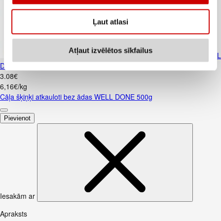
Ļaut atlasi
Atļaut izvēlētos sīkfailus
Cāļa šķiņķi atkauloti bez ādas WELL
DONE 500g
3
.
08
€
6,16€/kg
Cāļa šķiņķi atkauloti bez ādas WELL DONE 500g
Pievienot
Iesakām ar
Apraksts