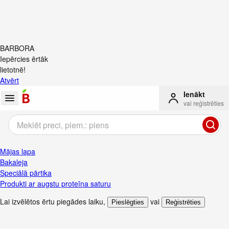
BARBORA
Iepērcies ērtāk
lietotnē!
Atvērt
Ienākt
vai reģistrēties
Mājas lapa
Bakaleja
Speciālā pārtika
Produkti ar augstu proteīna saturu
Lai izvēlētos ērtu piegādes laiku
,
vai
Pieslēgties
Reģistrēties