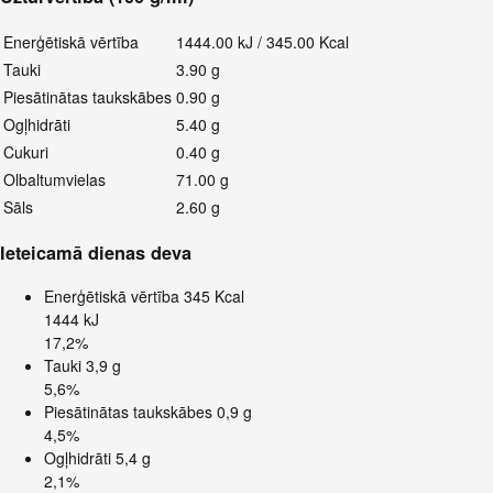
Enerģētiskā vērtība
1444.00 kJ / 345.00 Kcal
Tauki
3.90 g
Piesātinātas taukskābes
0.90 g
Ogļhidrāti
5.40 g
Cukuri
0.40 g
Olbaltumvielas
71.00 g
Sāls
2.60 g
Ieteicamā dienas deva
Enerģētiskā vērtība
345 Kcal
1444 kJ
17,2%
Tauki
3,9 g
5,6%
Piesātinātas taukskābes
0,9 g
4,5%
Ogļhidrāti
5,4 g
2,1%