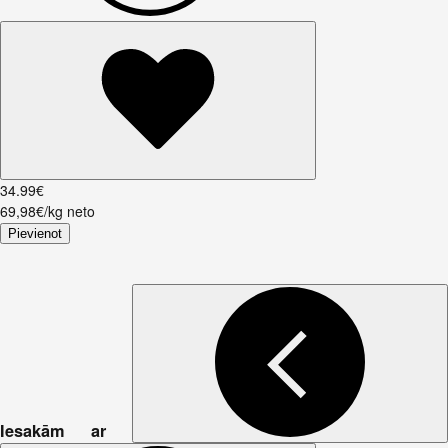
34
.
99
€
69,98€/kg neto
Pievienot
Iesakām ar