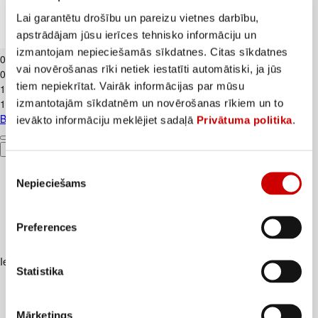
Lai garantētu drošību un pareizu vietnes darbību,
apstrādājam jūsu ierīces tehnisko informāciju un
Banāni CAVENDISH kg
izmantojam nepieciešamās sīkdatnes. Citas sīkdatnes
0
.
89
€
vai novērošanas rīki netiek iestatīti automātiski, ja jūs
0,89€/kg
tiem nepiekrītat. Vairāk informācijas par mūsu
1
.
19
€
izmantotajām sīkdatnēm un novērošanas rīkiem un to
1,19€/kg
Banāni CAVENDISH kg
ievākto informāciju meklējiet sadaļā
Privātuma politika
.
Pievienot
Piekrišanas
Nepieciešams
izvēle
Preferences
Iesakām ar
Statistika
Mārketings