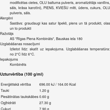
modificētas cietes, OLU baltuma pulveris, aromatizētājs vanilīns,
sāls, krāsa karotīni), PIENS, KVIEŠU milti, ūdens, cukurs, OLU
pulveris, sāls.
Alergēni
Sastāvs: graudaugi kas satur lipekli, piens un tā produkti, olas
un to produkti
Ražotājs
AS "Rīgas Piena Kombināts", Bauskas iela 180
Uzglabāšanas nosacījumi
Izlietot līdz: skatīt uz iepakojuma. Uzglabāšanas temperatūra:
no 2°C līdz 6°C.
Iepakojums
Kombinēts
Uzturvērtība (100 g/ml)
Enerģētiskā vērtība
696.00 kJ / 164.00 Kcal
Tauki
1.20 g
Piesātinātas taukskābes
0.60 g
Ogļhidrāti
27.30 g
Cukuri
7.90 g