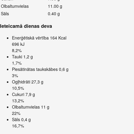
Olbaltumvielas
11.00 g
Sāls
0.40 g
Ieteicamā dienas deva
Enerģētiskā vērtība
164 Kcal
696 kJ
8,2%
Tauki
1,2 g
1,7%
Piesātinātas taukskābes
0,6 g
3%
Ogļhidrāti
27,3 g
10,5%
Cukuri
7,9 g
13,2%
Olbaltumvielas
11 g
22%
Sāls
0,4 g
16,7%