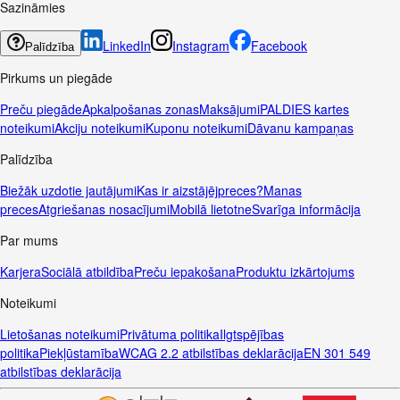
Sazināmies
LinkedIn
Instagram
Facebook
Palīdzība
Pirkums un piegāde
Preču piegāde
Apkalpošanas zonas
Maksājumi
PALDIES kartes
noteikumi
Akciju noteikumi
Kuponu noteikumi
Dāvanu kampaņas
Palīdzība
Biežāk uzdotie jautājumi
Kas ir aizstājējpreces?
Manas
preces
Atgriešanas nosacījumi
Mobilā lietotne
Svarīga informācija
Par mums
Karjera
Sociālā atbildība
Preču iepakošana
Produktu izkārtojums
Noteikumi
Lietošanas noteikumi
Privātuma politika
Ilgtspējības
politika
Piekļūstamība
WCAG 2.2 atbilstības deklarācija
EN 301 549
atbilstības deklarācija