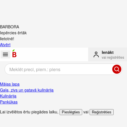
BARBORA
Iepērcies ērtāk
lietotnē!
Atvērt
Ienākt
vai reģistrēties
Mājas lapa
Gaļa, zivs un gatavā kulinārija
Kulinārija
Pankūkas
Lai izvēlētos ērtu piegādes laiku
,
vai
Pieslēgties
Reģistrēties