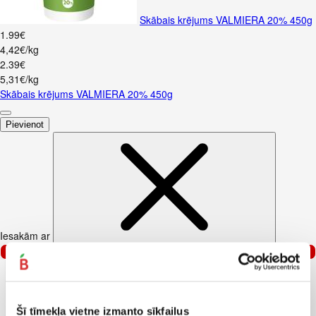
Skābais krējums VALMIERA 20% 450g
1
.
99
€
4,42€/kg
2
.
39
€
5,31€/kg
Skābais krējums VALMIERA 20% 450g
Pievienot
Iesakām ar
–25%
Šī tīmekļa vietne izmanto sīkfailus