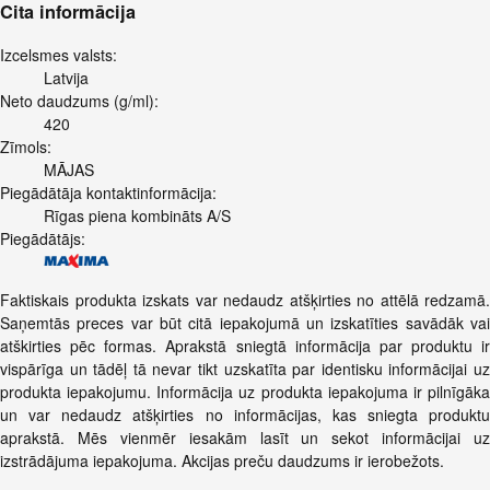
Cita informācija
Izcelsmes valsts:
Latvija
Neto daudzums (g/ml):
420
Zīmols:
MĀJAS
Piegādātāja kontaktinformācija:
Rīgas piena kombināts A/S
Piegādātājs:
Faktiskais produkta izskats var nedaudz atšķirties no attēlā redzamā.
Saņemtās preces var būt citā iepakojumā un izskatīties savādāk vai
atškirties pēc formas. Aprakstā sniegtā informācija par produktu ir
vispārīga un tādēļ tā nevar tikt uzskatīta par identisku informācijai uz
produkta iepakojumu. Informācija uz produkta iepakojuma ir pilnīgāka
un var nedaudz atšķirties no informācijas, kas sniegta produktu
aprakstā. Mēs vienmēr iesakām lasīt un sekot informācijai uz
izstrādājuma iepakojuma. Akcijas preču daudzums ir ierobežots.