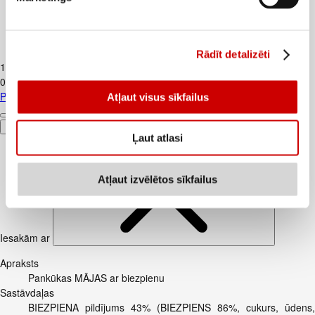
Piens TERE 2,5% 1,5L
Rādīt detalizēti
1
.
37
€
0,91€/l
Piens TERE 2,5% 1,5L
Atļaut visus sīkfailus
Pievienot
Ļaut atlasi
Atļaut izvēlētos sīkfailus
Iesakām ar
Apraksts
Pankūkas MĀJAS ar biezpienu
Sastāvdaļas
BIEZPIENA pildījums 43% (BIEZPIENS 86%, cukurs, ūdens,