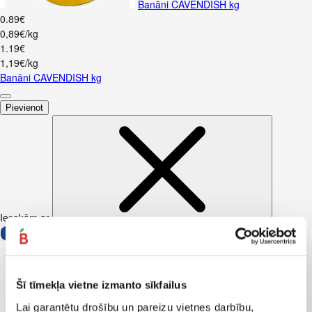
Banāni CAVENDISH kg
0
.
89
€
0,89€/kg
1
.
19
€
1,19€/kg
Banāni CAVENDISH kg
Pievienot
Iesakām ar
Šī tīmekļa vietne izmanto sīkfailus
Lai garantētu drošību un pareizu vietnes darbību,