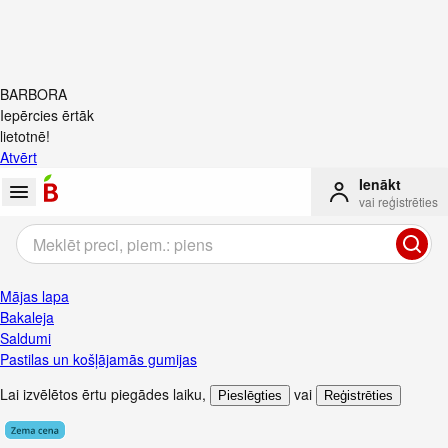
BARBORA
Iepērcies ērtāk
lietotnē!
Atvērt
Ienākt
vai reģistrēties
Mājas lapa
Bakaleja
Saldumi
Pastilas un košļājamās gumijas
Lai izvēlētos ērtu piegādes laiku
,
vai
Pieslēgties
Reģistrēties