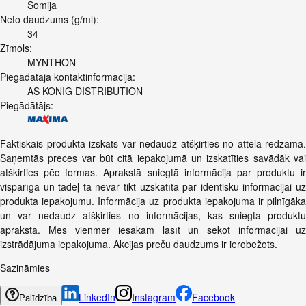
Somija
Neto daudzums (g/ml):
34
Zīmols:
MYNTHON
Piegādātāja kontaktinformācija:
AS KONIG DISTRIBUTION
Piegādātājs:
Faktiskais produkta izskats var nedaudz atšķirties no attēlā redzamā.
Saņemtās preces var būt citā iepakojumā un izskatīties savādāk vai
atškirties pēc formas. Aprakstā sniegtā informācija par produktu ir
vispārīga un tādēļ tā nevar tikt uzskatīta par identisku informācijai uz
produkta iepakojumu. Informācija uz produkta iepakojuma ir pilnīgāka
un var nedaudz atšķirties no informācijas, kas sniegta produktu
aprakstā. Mēs vienmēr iesakām lasīt un sekot informācijai uz
izstrādājuma iepakojuma. Akcijas preču daudzums ir ierobežots.
Sazināmies
LinkedIn
Instagram
Facebook
Palīdzība