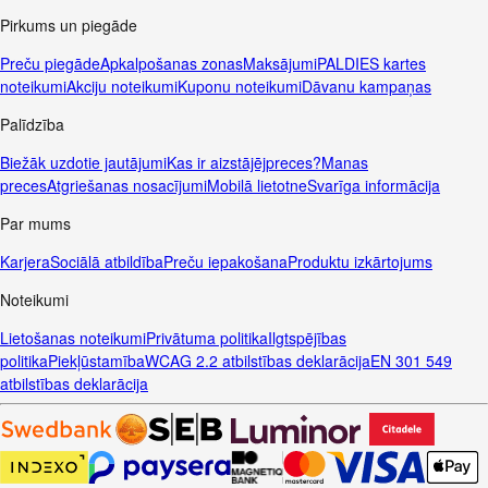
Pirkums un piegāde
Preču piegāde
Apkalpošanas zonas
Maksājumi
PALDIES kartes
noteikumi
Akciju noteikumi
Kuponu noteikumi
Dāvanu kampaņas
Palīdzība
Biežāk uzdotie jautājumi
Kas ir aizstājējpreces?
Manas
preces
Atgriešanas nosacījumi
Mobilā lietotne
Svarīga informācija
Par mums
Karjera
Sociālā atbildība
Preču iepakošana
Produktu izkārtojums
Noteikumi
Lietošanas noteikumi
Privātuma politika
Ilgtspējības
politika
Piekļūstamība
WCAG 2.2 atbilstības deklarācija
EN 301 549
atbilstības deklarācija