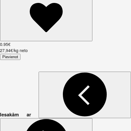
0
.
95
€
27,94€/kg neto
Pievienot
Iesakām ar