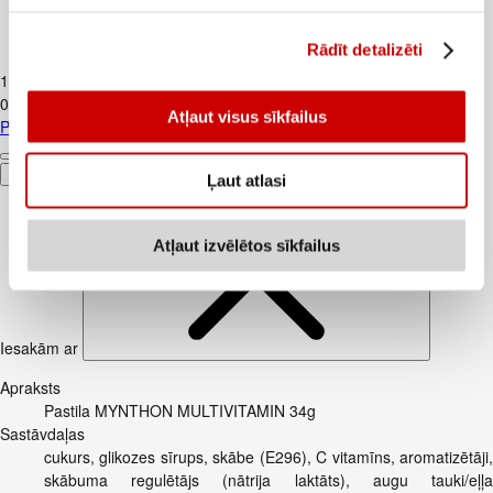
Rādīt detalizēti
Piens TERE 2,5% 1,5L
1
.
37
€
0,91€/l
Atļaut visus sīkfailus
Piens TERE 2,5% 1,5L
Pievienot
Ļaut atlasi
Atļaut izvēlētos sīkfailus
Iesakām ar
Apraksts
Pastila MYNTHON MULTIVITAMIN 34g
Sastāvdaļas
cukurs, glikozes sīrups, skābe (E296), C vitamīns, aromatizētāji,
skābuma regulētājs (nātrija laktāts), augu tauki/eļļa