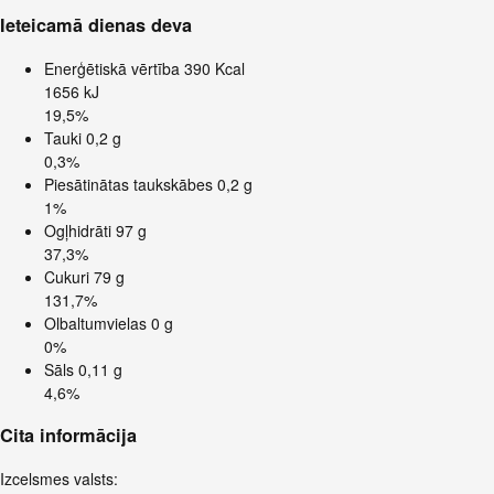
Ieteicamā dienas deva
Enerģētiskā vērtība
390 Kcal
1656 kJ
19,5%
Tauki
0,2 g
0,3%
Piesātinātas taukskābes
0,2 g
1%
Ogļhidrāti
97 g
37,3%
Cukuri
79 g
131,7%
Olbaltumvielas
0 g
0%
Sāls
0,11 g
4,6%
Cita informācija
Izcelsmes valsts: