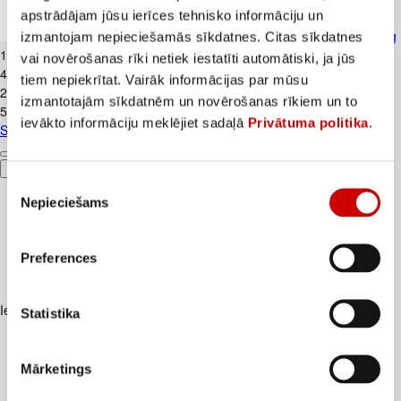
apstrādājam jūsu ierīces tehnisko informāciju un
Skābais krējums VALMIERA 20% 450g
izmantojam nepieciešamās sīkdatnes. Citas sīkdatnes
1
.
99
€
vai novērošanas rīki netiek iestatīti automātiski, ja jūs
4,42€/kg
tiem nepiekrītat. Vairāk informācijas par mūsu
2
.
39
€
izmantotajām sīkdatnēm un novērošanas rīkiem un to
5,31€/kg
ievākto informāciju meklējiet sadaļā
Privātuma politika
.
Skābais krējums VALMIERA 20% 450g
Pievienot
Piekrišanas
Nepieciešams
izvēle
Preferences
Iesakām ar
Statistika
Mārketings