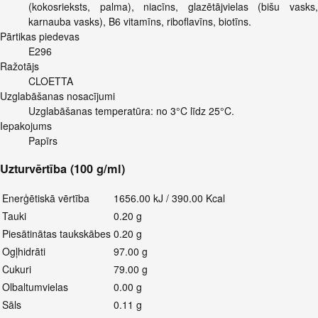
(kokosrieksts, palma), niacīns, glazētājvielas (bišu vasks,
karnauba vasks), B6 vitamīns, riboflavīns, biotīns.
Pārtikas piedevas
E296
Ražotājs
CLOETTA
Uzglabāšanas nosacījumi
Uzglabāšanas temperatūra: no 3°C līdz 25°C.
Iepakojums
Papīrs
Uzturvērtība (100 g/ml)
Enerģētiskā vērtība
1656.00 kJ / 390.00 Kcal
Tauki
0.20 g
Piesātinātas taukskābes
0.20 g
Ogļhidrāti
97.00 g
Cukuri
79.00 g
Olbaltumvielas
0.00 g
Sāls
0.11 g