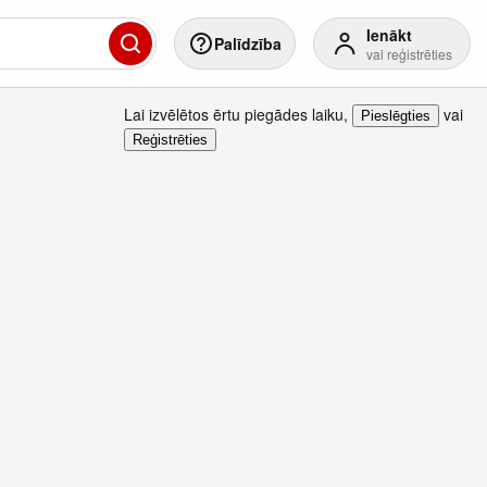
Ienākt
Palīdzība
vai reģistrēties
Lai izvēlētos ērtu piegādes laiku
,
vai
Pieslēgties
Reģistrēties