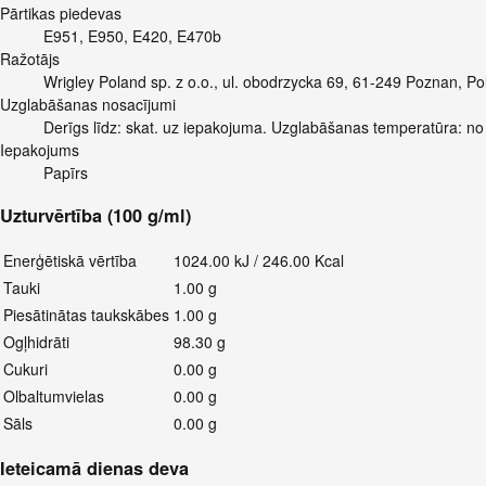
Pārtikas piedevas
E951, E950, E420, E470b
Ražotājs
Wrigley Poland sp. z o.o., ul. obodrzycka 69, 61-249 Poznan, Pol
Uzglabāšanas nosacījumi
Derīgs līdz: skat. uz iepakojuma. Uzglabāšanas temperatūra: no
Iepakojums
Papīrs
Uzturvērtība (100 g/ml)
Enerģētiskā vērtība
1024.00 kJ / 246.00 Kcal
Tauki
1.00 g
Piesātinātas taukskābes
1.00 g
Ogļhidrāti
98.30 g
Cukuri
0.00 g
Olbaltumvielas
0.00 g
Sāls
0.00 g
Ieteicamā dienas deva