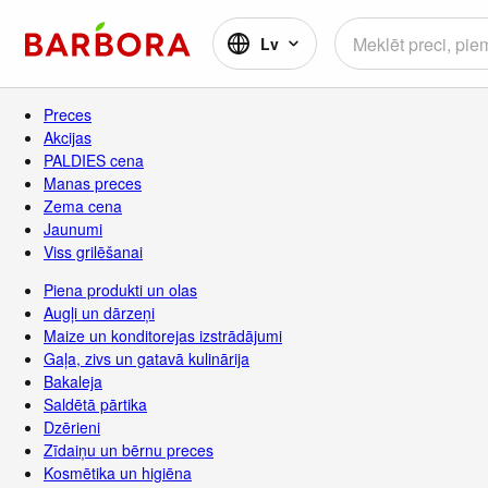
Lv
Preces
Akcijas
PALDIES cena
Manas preces
Zema cena
Jaunumi
Viss grilēšanai
Piena produkti un olas
Augļi un dārzeņi
Maize un konditorejas izstrādājumi
Gaļa, zivs un gatavā kulinārija
Bakaleja
Saldētā pārtika
Dzērieni
Zīdaiņu un bērnu preces
Kosmētika un higiēna