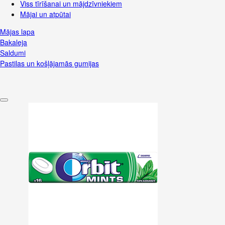
Viss tīrīšanai un mājdzīvniekiem
Mājai un atpūtai
Mājas lapa
Bakaleja
Saldumi
Pastilas un košļājamās gumijas