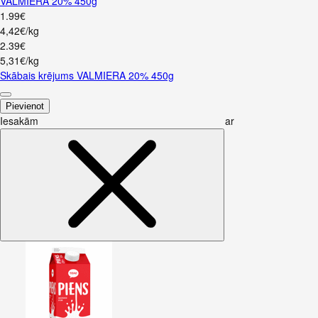
VALMIERA 20% 450g
1
.
99
€
4,42€/kg
2
.
39
€
5,31€/kg
Skābais krējums VALMIERA 20% 450g
Pievienot
Iesakām ar