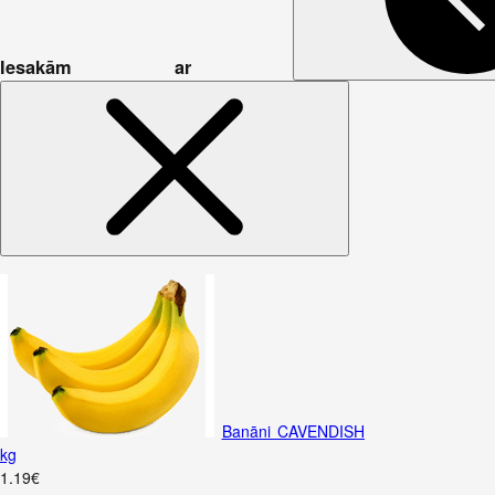
Iesakām ar
Banāni CAVENDISH
kg
1
.
19
€