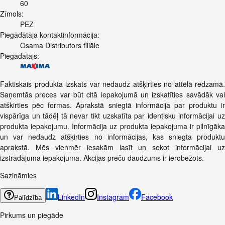
60
Zīmols:
PEZ
Piegādātāja kontaktinformācija:
Osama Distributors filiāle
Piegādātājs:
Faktiskais produkta izskats var nedaudz atšķirties no attēlā redzamā.
Saņemtās preces var būt citā iepakojumā un izskatīties savādāk vai
atškirties pēc formas. Aprakstā sniegtā informācija par produktu ir
vispārīga un tādēļ tā nevar tikt uzskatīta par identisku informācijai uz
produkta iepakojumu. Informācija uz produkta iepakojuma ir pilnīgāka
un var nedaudz atšķirties no informācijas, kas sniegta produktu
aprakstā. Mēs vienmēr iesakām lasīt un sekot informācijai uz
izstrādājuma iepakojuma. Akcijas preču daudzums ir ierobežots.
Sazināmies
LinkedIn
Instagram
Facebook
Palīdzība
Pirkums un piegāde