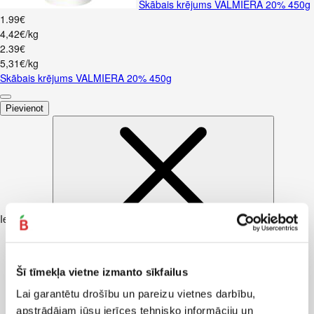
Skābais krējums VALMIERA 20% 450g
1
.
99
€
4,42€/kg
2
.
39
€
5,31€/kg
Skābais krējums VALMIERA 20% 450g
Pievienot
Iesakām ar
Šī tīmekļa vietne izmanto sīkfailus
Lai garantētu drošību un pareizu vietnes darbību,
apstrādājam jūsu ierīces tehnisko informāciju un