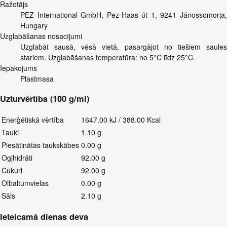
Ražotājs
PEZ International GmbH, Pez-Haas út 1, 9241 Jánossomorja,
Hungary
Uzglabāšanas nosacījumi
Uzglabāt sausā, vēsā vietā, pasargājot no tiešiem saules
stariem. Uzglabāšanas temperatūra: no 5°C līdz 25°C.
Iepakojums
Plastmasa
Uzturvērtība (100 g/ml)
Enerģētiskā vērtība
1647.00 kJ / 388.00 Kcal
Tauki
1.10 g
Piesātinātas taukskābes
0.00 g
Ogļhidrāti
92.00 g
Cukuri
92.00 g
Olbaltumvielas
0.00 g
Sāls
2.10 g
Ieteicamā dienas deva