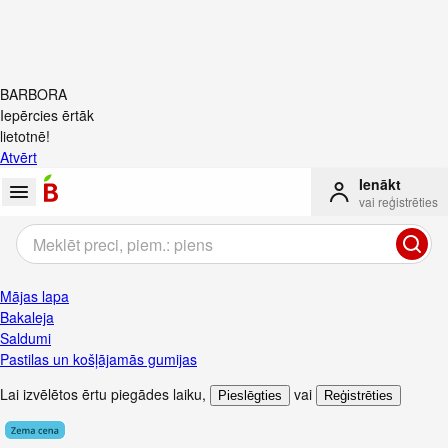
BARBORA
Iepērcies ērtāk
lietotnē!
Atvērt
Ienākt
vai reģistrēties
Mājas lapa
Bakaleja
Saldumi
Pastilas un košļājamās gumijas
Lai izvēlētos ērtu piegādes laiku
,
vai
Pieslēgties
Reģistrēties