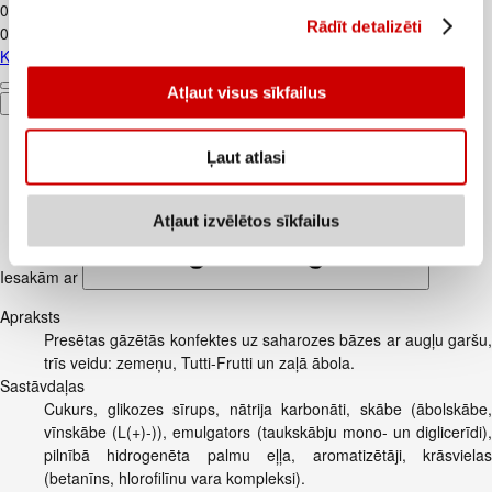
0
.
69
€
Rādīt detalizēti
0,69€/kg
Kartupeļi JAUNIE dzeltenie fas. kg
Atļaut visus sīkfailus
Pievienot
Ļaut atlasi
Atļaut izvēlētos sīkfailus
Iesakām ar
Apraksts
Presētas gāzētās konfektes uz saharozes bāzes ar augļu garšu,
trīs veidu: zemeņu, Tutti-Frutti un zaļā ābola.
Sastāvdaļas
Cukurs, glikozes sīrups, nātrija karbonāti, skābe (ābolskābe,
vīnskābe (L(+)-)), emulgators (taukskābju mono- un diglicerīdi),
pilnībā hidrogenēta palmu eļļa, aromatizētāji, krāsvielas
(betanīns, hlorofilīnu vara kompleksi).