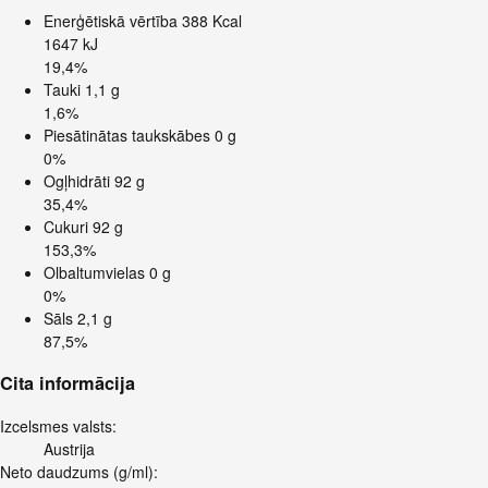
Enerģētiskā vērtība
388 Kcal
1647 kJ
19,4%
Tauki
1,1 g
1,6%
Piesātinātas taukskābes
0 g
0%
Ogļhidrāti
92 g
35,4%
Cukuri
92 g
153,3%
Olbaltumvielas
0 g
0%
Sāls
2,1 g
87,5%
Cita informācija
Izcelsmes valsts:
Austrija
Neto daudzums (g/ml):