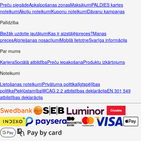
Preču piegāde
Apkalpošanas zonas
Maksājumi
PALDIES kartes
noteikumi
Akciju noteikumi
Kuponu noteikumi
Dāvanu kampaņas
Palīdzība
Biežāk uzdotie jautājumi
Kas ir aizstājējpreces?
Manas
preces
Atgriešanas nosacījumi
Mobilā lietotne
Svarīga informācija
Par mums
Karjera
Sociālā atbildība
Preču iepakošana
Produktu izkārtojums
Noteikumi
Lietošanas noteikumi
Privātuma politika
Ilgtspējības
politika
Piekļūstamība
WCAG 2.2 atbilstības deklarācija
EN 301 549
atbilstības deklarācija