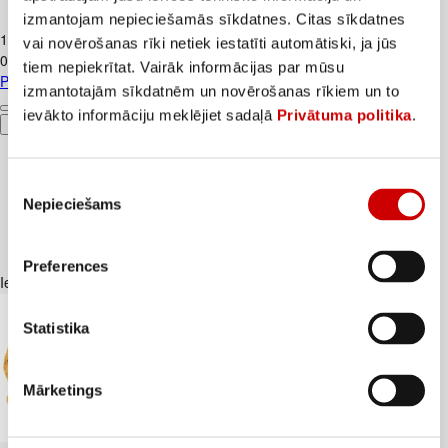
Piens TERE 2,5% 1,5L
izmantojam nepieciešamās sīkdatnes. Citas sīkdatnes
1
.
37
€
vai novērošanas rīki netiek iestatīti automātiski, ja jūs
0,91€/l
tiem nepiekrītat. Vairāk informācijas par mūsu
Piens TERE 2,5% 1,5L
izmantotajām sīkdatnēm un novērošanas rīkiem un to
ievākto informāciju meklējiet sadaļā
Privātuma politika
.
Pievienot
Piekrišanas
Nepieciešams
izvēle
Preferences
Iesakām ar
Statistika
Mārketings
Kartupeļi JAUNIE dzeltenie fas. kg