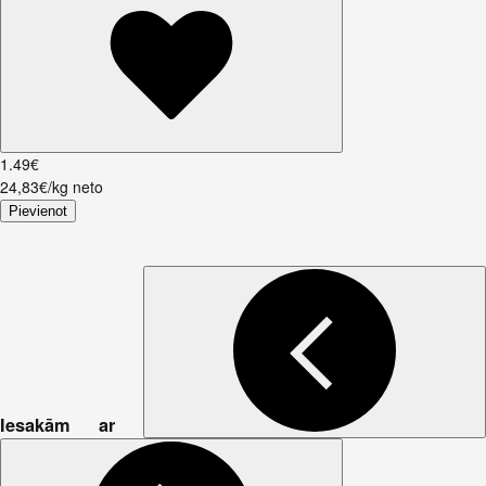
1
.
49
€
24,83€/kg neto
Pievienot
Iesakām ar