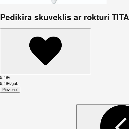
Pedikīra skuveklis ar rokturi TIT
5
.
49
€
5,49€/gab.
Pievienot