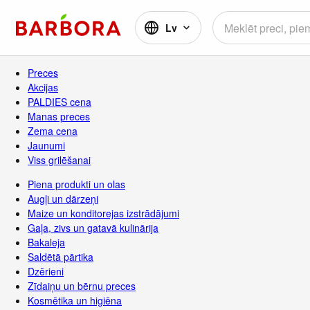
Lv
Preces
Akcijas
PALDIES cena
Manas preces
Zema cena
Jaunumi
Viss grilēšanai
Piena produkti un olas
Augļi un dārzeņi
Maize un konditorejas izstrādājumi
Gaļa, zivs un gatavā kulinārija
Bakaleja
Saldētā pārtika
Dzērieni
Zīdaiņu un bērnu preces
Kosmētika un higiēna