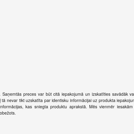
. Saņemtās preces var būt citā iepakojumā un izskatīties savādāk vai
 tā nevar tikt uzskatīta par identisku informācijai uz produkta iepakoj
informācijas, kas sniegta produktu aprakstā. Mēs vienmēr iesakām 
robežots.