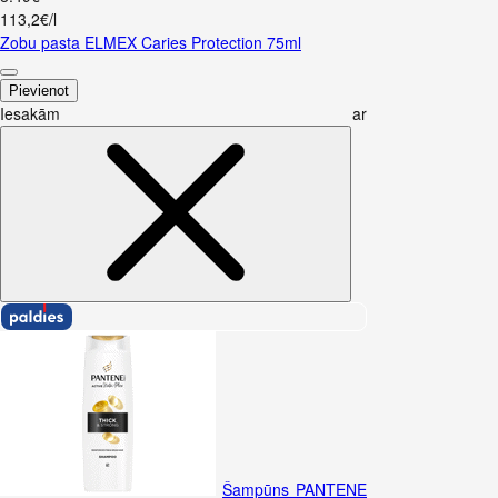
113,2€/l
Zobu pasta ELMEX Caries Protection 75ml
Pievienot
Iesakām ar
Šampūns PANTENE