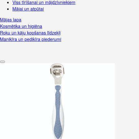
Viss tīrīšanai un mājdzīvniekiem
Mājai un atpūtai
Mājas lapa
Kosmētika un higiēna
Roku un kāju kopšanas līdzekļi
Manikīra un pedikīra piederumi