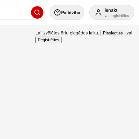
Ienākt
Palīdzība
vai reģistrēties
Lai izvēlētos ērtu piegādes laiku
,
vai
Pieslēgties
Reģistrēties