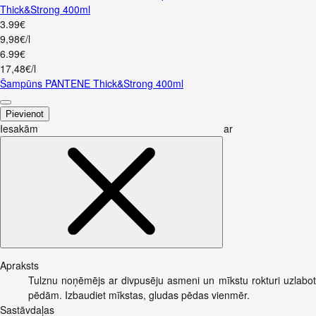
Thick&Strong 400ml
3
.
99
€
9,98€/l
6
.
99
€
17,48€/l
Šampūns PANTENE Thick&Strong 400ml
Pievienot
Iesakām ar
Apraksts
Tulznu noņēmējs ar divpusēju asmeni un mīkstu rokturi uzlabotai
pēdām. Izbaudiet mīkstas, gludas pēdas vienmēr.
Sastāvdaļas