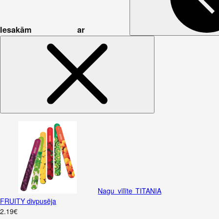
Iesakām ar
Nagu vīlīte TITANIA
FRUITY divpusēja
2
.
19
€