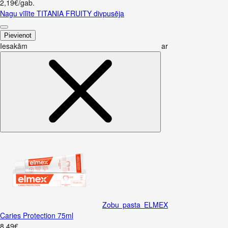
2,19€/gab.
Nagu vīlīte TITANIA FRUITY divpusēja
Pievienot
Iesakām ar
Zobu pasta ELMEX
Caries Protection 75ml
8
.
49
€