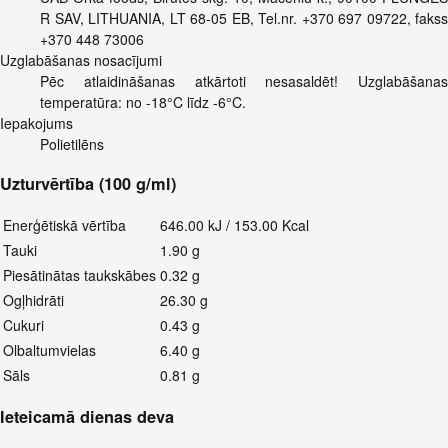
R SAV, LITHUANIA, LT 68-05 EB, Tel.nr. +370 697 09722, fakss
+370 448 73006
Uzglabāšanas nosacījumi
Pēc atlaidināšanas atkārtoti nesasaldēt! Uzglabāšanas
temperatūra: no -18°C līdz -6°C.
Iepakojums
Polietilēns
Uzturvērtība (100 g/ml)
Enerģētiskā vērtība
646.00 kJ / 153.00 Kcal
Tauki
1.90 g
Piesātinātas taukskābes
0.32 g
Ogļhidrāti
26.30 g
Cukuri
0.43 g
Olbaltumvielas
6.40 g
Sāls
0.81 g
Ieteicamā dienas deva