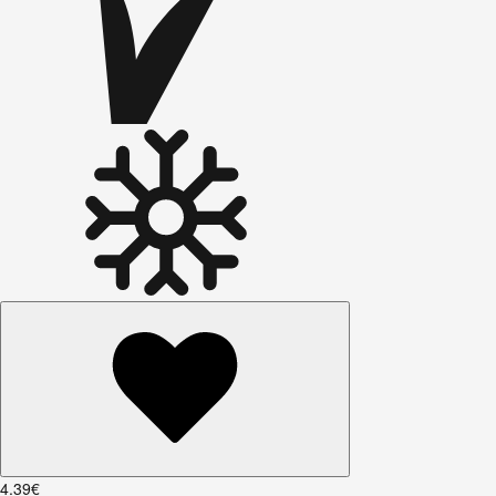
4
.
39
€