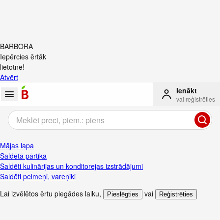
BARBORA
Iepērcies ērtāk
lietotnē!
Atvērt
Ienākt
vai reģistrēties
Mājas lapa
Saldētā pārtika
Saldēti kulinārijas un konditorejas izstrādājumi
Saldēti pelmeņi, vareņiki
Lai izvēlētos ērtu piegādes laiku
,
vai
Pieslēgties
Reģistrēties