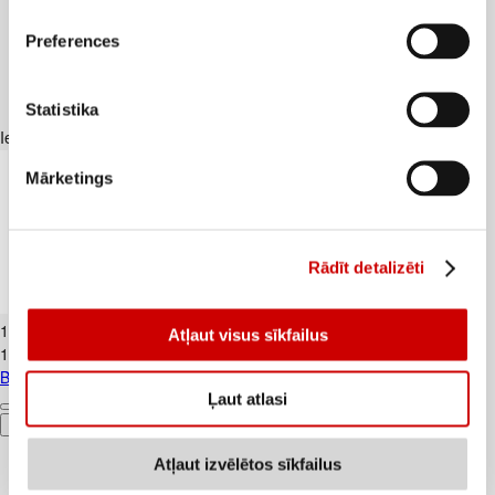
Preferences
Statistika
Iesakām ar
Mārketings
Rādīt detalizēti
Banāni CAVENDISH kg
1
.
19
€
Atļaut visus sīkfailus
1,19€/kg
Banāni CAVENDISH kg
Ļaut atlasi
Pievienot
Atļaut izvēlētos sīkfailus