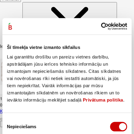
Iesakām ar
Šī tīmekļa vietne izmanto sīkfailus
Lai garantētu drošību un pareizu vietnes darbību,
apstrādājam jūsu ierīces tehnisko informāciju un
izmantojam nepieciešamās sīkdatnes. Citas sīkdatnes
vai novērošanas rīki netiek iestatīti automātiski, ja jūs
tiem nepiekrītat. Vairāk informācijas par mūsu
Kūtī dētas olas 10gab.
izmantotajām sīkdatnēm un novērošanas rīkiem un to
1
.
84
€
ievākto informāciju meklējiet sadaļā
Privātuma politika
.
0,18€/gab.
Kūtī dētas olas 10gab.
Piekrišanas
Pievienot
Nepieciešams
izvēle