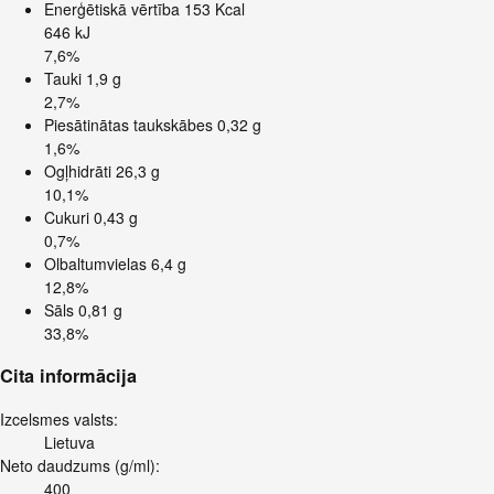
Enerģētiskā vērtība
153 Kcal
646 kJ
7,6%
Tauki
1,9 g
2,7%
Piesātinātas taukskābes
0,32 g
1,6%
Ogļhidrāti
26,3 g
10,1%
Cukuri
0,43 g
0,7%
Olbaltumvielas
6,4 g
12,8%
Sāls
0,81 g
33,8%
Cita informācija
Izcelsmes valsts:
Lietuva
Neto daudzums (g/ml):
400