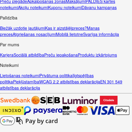
Preču piegāde
Apkalpošanas zonas
Maksājumi
PALDIES kartes
noteikumi
Akciju noteikumi
Kuponu noteikumi
Dāvanu kampaņas
Palīdzība
Biežāk uzdotie jautājumi
Kas ir aizstājējpreces?
Manas
preces
Atgriešanas nosacījumi
Mobilā lietotne
Svarīga informācija
Par mums
Karjera
Sociālā atbildība
Preču iepakošana
Produktu izkārtojums
Noteikumi
Lietošanas noteikumi
Privātuma politika
Ilgtspējības
politika
Piekļūstamība
WCAG 2.2 atbilstības deklarācija
EN 301 549
atbilstības deklarācija