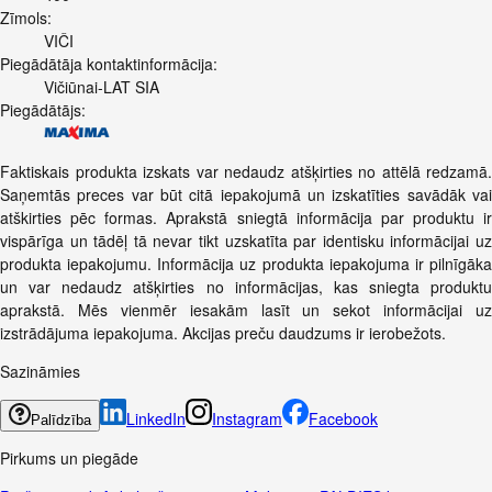
Zīmols:
VIČI
Piegādātāja kontaktinformācija:
Vičiūnai-LAT SIA
Piegādātājs:
Faktiskais produkta izskats var nedaudz atšķirties no attēlā redzamā.
Saņemtās preces var būt citā iepakojumā un izskatīties savādāk vai
atškirties pēc formas. Aprakstā sniegtā informācija par produktu ir
vispārīga un tādēļ tā nevar tikt uzskatīta par identisku informācijai uz
produkta iepakojumu. Informācija uz produkta iepakojuma ir pilnīgāka
un var nedaudz atšķirties no informācijas, kas sniegta produktu
aprakstā. Mēs vienmēr iesakām lasīt un sekot informācijai uz
izstrādājuma iepakojuma. Akcijas preču daudzums ir ierobežots.
Sazināmies
LinkedIn
Instagram
Facebook
Palīdzība
Pirkums un piegāde