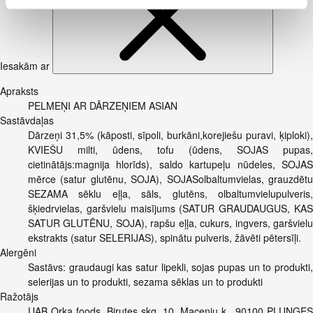
Iesakām ar
Apraksts
PELMEŅI AR DĀRZEŅIEM ASIAN
Sastāvdaļas
Dārzeņi 31,5% (kāposti, sīpoli, burkāni,korejiešu puravi, ķiploki),
KVIEŠU milti, ūdens, tofu (ūdens, SOJAS pupas,
cietinātājs:magnija hlorīds), saldo kartupeļu nūdeles, SOJAS
mērce (satur glutēnu, SOJA), SOJASolbaltumvielas, grauzdētu
SEZAMA sēklu eļļa, sāls, glutēns, olbaltumvielupulveris,
šķiedrvielas, garšvielu maisījums (SATUR GRAUDAUGUS, KAS
SATUR GLUTĒNU, SOJA), rapšu eļļa, cukurs, ingvers, garšvielu
ekstrakts (satur SELERIJAS), spinātu pulveris, žāvēti pētersīļi.
Alergēni
Sastāvs: graudaugi kas satur lipekli, sojas pupas un to produkti,
selerijas un to produkti, sezama sēklas un to produkti
Ražotājs
UAB Orka foods, Birutes skg. 10, Maceniu k., 90100 PLUNGES