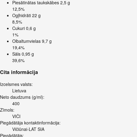
Piesātinātas taukskābes
2,5 g
12,5%
Ogļhidrāti
22 g
8,5%
Cukuri
0,6 g
1%
Olbaltumvielas
9,7 g
19,4%
Sāls
0,95 g
39,6%
Cita informācija
Izcelsmes valsts:
Lietuva
Neto daudzums (g/ml):
400
Zīmols:
VIČI
Piegādātāja kontaktinformācija:
Vičiūnai-LAT SIA
Piegādātājs: