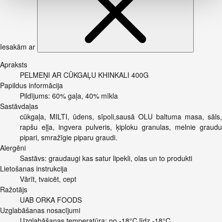
Iesakām ar
Apraksts
PELMEŅI AR CŪKGAĻU KHINKALI 400G
Papildus informācija
Pildījums: 60% gaļa, 40% mīkla
Sastāvdaļas
cūkgaļa, MILTI, ūdens, sīpoli,sausā OLU baltuma masa, sāls,
rapšu eļļa, ingvera pulveris, ķiploku granulas, melnie graudu
pipari, smražīgie piparu graudi.
Alergēni
Sastāvs: graudaugi kas satur lipekli, olas un to produkti
Lietošanas instrukcija
Vārīt, tvaicēt, cept
Ražotājs
UAB ORKA FOODS
Uzglabāšanas nosacījumi
Uzglabāšanas temperatūra: no -18°C līdz -18°C.