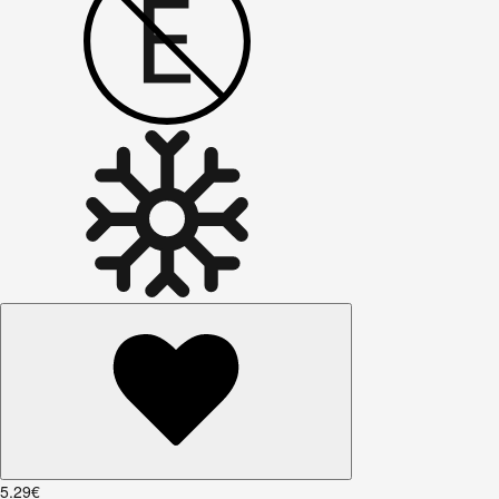
5
.
29
€