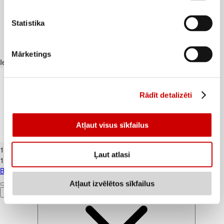
Statistika
Mārketings
Iesakām ar
Rādīt detalizēti
Atļaut visus sīkfailus
Banāni CAVENDISH kg
1
.
19
€
Ļaut atlasi
1,19€/kg
Banāni CAVENDISH kg
Atļaut izvēlētos sīkfailus
Pievienot