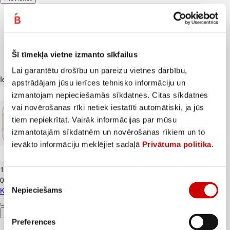
Šī tīmekļa vietne izmanto sīkfailus
Lai garantētu drošību un pareizu vietnes darbību,
Iesakām ar
apstrādājam jūsu ierīces tehnisko informāciju un
izmantojam nepieciešamās sīkdatnes. Citas sīkdatnes
vai novērošanas rīki netiek iestatīti automātiski, ja jūs
tiem nepiekrītat. Vairāk informācijas par mūsu
izmantotajām sīkdatnēm un novērošanas rīkiem un to
ievākto informāciju meklējiet sadaļā
Privātuma politika
.
Kūtī dētas olas 10gab.
1
.
84
€
0,18€/gab.
Piekrišanas
Kūtī dētas olas 10gab.
Nepieciešams
izvēle
Pievienot
Preferences