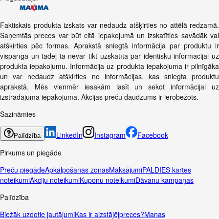
Faktiskais produkta izskats var nedaudz atšķirties no attēlā redzamā.
Saņemtās preces var būt citā iepakojumā un izskatīties savādāk vai
atškirties pēc formas. Aprakstā sniegtā informācija par produktu ir
vispārīga un tādēļ tā nevar tikt uzskatīta par identisku informācijai uz
produkta iepakojumu. Informācija uz produkta iepakojuma ir pilnīgāka
un var nedaudz atšķirties no informācijas, kas sniegta produktu
aprakstā. Mēs vienmēr iesakām lasīt un sekot informācijai uz
izstrādājuma iepakojuma. Akcijas preču daudzums ir ierobežots.
Sazināmies
LinkedIn
Instagram
Facebook
Palīdzība
Pirkums un piegāde
Preču piegāde
Apkalpošanas zonas
Maksājumi
PALDIES kartes
noteikumi
Akciju noteikumi
Kuponu noteikumi
Dāvanu kampaņas
Palīdzība
Biežāk uzdotie jautājumi
Kas ir aizstājējpreces?
Manas