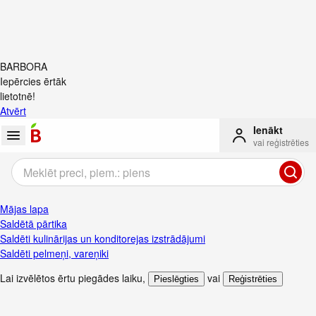
BARBORA
Iepērcies ērtāk
lietotnē!
Atvērt
Ienākt
vai reģistrēties
Mājas lapa
Saldētā pārtika
Saldēti kulinārijas un konditorejas izstrādājumi
Saldēti pelmeņi, vareņiki
Lai izvēlētos ērtu piegādes laiku
,
vai
Pieslēgties
Reģistrēties