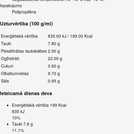
Iepakojums
Polipropilēns
Uzturvērtība (100 g/ml)
Enerģētiskā vērtība
835.00 kJ / 199.00 Kcal
Tauki
7.80 g
Piesātinātas taukskābes
2.50 g
Ogļhidrāti
22.00 g
Cukuri
0.60 g
Olbaltumvielas
9.70 g
Sāls
0.95 g
Ieteicamā dienas deva
Enerģētiskā vērtība
199 Kcal
835 kJ
10%
Tauki
7,8 g
11,1%