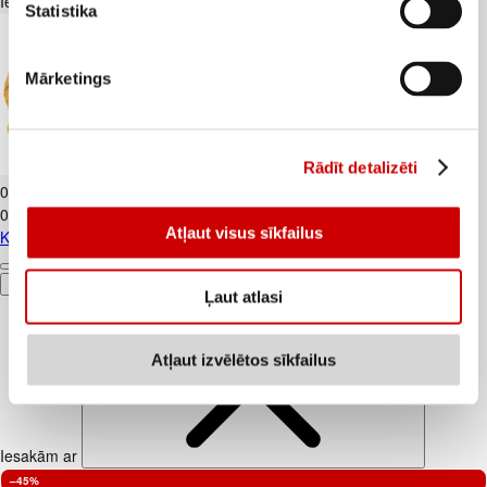
Iesakām ar
Statistika
Mārketings
Rādīt detalizēti
Kartupeļi JAUNIE dzeltenie fas. kg
0
.
69
€
0,69€/kg
Atļaut visus sīkfailus
Kartupeļi JAUNIE dzeltenie fas. kg
Pievienot
Ļaut atlasi
Atļaut izvēlētos sīkfailus
Iesakām ar
–45%