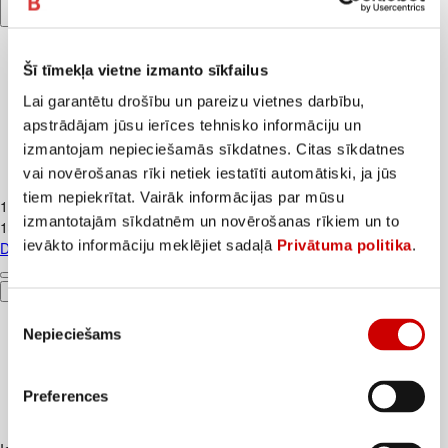
Šī tīmekļa vietne izmanto sīkfailus
Lai garantētu drošību un pareizu vietnes darbību,
apstrādājam jūsu ierīces tehnisko informāciju un
izmantojam nepieciešamās sīkdatnes. Citas sīkdatnes
vai novērošanas rīki netiek iestatīti automātiski, ja jūs
Dilles 100g
tiem nepiekrītat. Vairāk informācijas par mūsu
1
.
39
€
izmantotajām sīkdatnēm un novērošanas rīkiem un to
13,9€/kg
ievākto informāciju meklējiet sadaļā
Privātuma politika
.
Dilles 100g
Pievienot
Piekrišanas
Nepieciešams
izvēle
Preferences