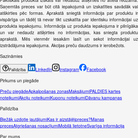
Faktiskais produkta izskats var nedaudz atšķirties no attēlā redzamā.
Saņemtās preces var būt citā iepakojumā un izskatīties savādāk vai
atškirties pēc formas. Aprakstā sniegtā informācija par produktu ir
vispārīga un tādēļ tā nevar tikt uzskatīta par identisku informācijai uz
produkta iepakojumu. Informācija uz produkta iepakojuma ir pilnīgāka
un var nedaudz atšķirties no informācijas, kas sniegta produktu
aprakstā. Mēs vienmēr iesakām lasīt un sekot informācijai uz
izstrādājuma iepakojuma. Akcijas preču daudzums ir ierobežots.
Sazināmies
LinkedIn
Instagram
Facebook
Palīdzība
Pirkums un piegāde
Preču piegāde
Apkalpošanas zonas
Maksājumi
PALDIES kartes
noteikumi
Akciju noteikumi
Kuponu noteikumi
Dāvanu kampaņas
Palīdzība
Biežāk uzdotie jautājumi
Kas ir aizstājējpreces?
Manas
preces
Atgriešanas nosacījumi
Mobilā lietotne
Svarīga informācija
Par mums