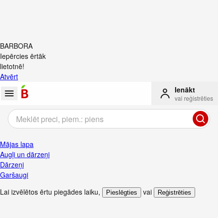
BARBORA
Iepērcies ērtāk
lietotnē!
Atvērt
Ienākt
vai reģistrēties
Mājas lapa
Augļi un dārzeņi
Dārzeņi
Garšaugi
Lai izvēlētos ērtu piegādes laiku
,
vai
Pieslēgties
Reģistrēties