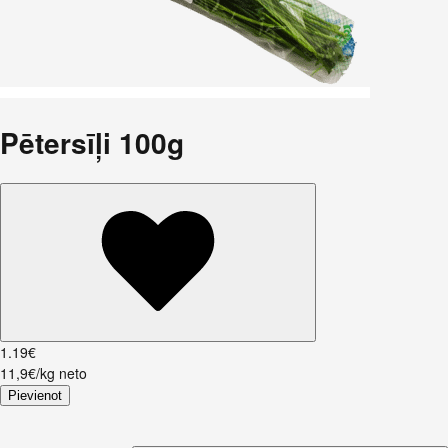
Pētersīļi 100g
1
.
19
€
11,9€/kg neto
Pievienot