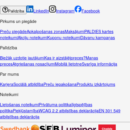
LinkedIn
Instagram
Facebook
Palīdzība
Pirkums un piegāde
Preču piegāde
Apkalpošanas zonas
Maksājumi
PALDIES kartes
noteikumi
Akciju noteikumi
Kuponu noteikumi
Dāvanu kampaņas
Palīdzība
Biežāk uzdotie jautājumi
Kas ir aizstājējpreces?
Manas
preces
Atgriešanas nosacījumi
Mobilā lietotne
Svarīga informācija
Par mums
Karjera
Sociālā atbildība
Preču iepakošana
Produktu izkārtojums
Noteikumi
Lietošanas noteikumi
Privātuma politika
Ilgtspējības
politika
Piekļūstamība
WCAG 2.2 atbilstības deklarācija
EN 301 549
atbilstības deklarācija