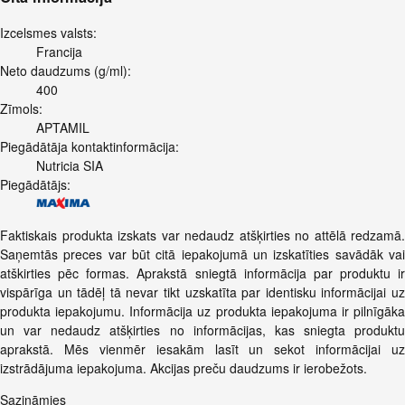
Izcelsmes valsts:
Francija
Neto daudzums (g/ml):
400
Zīmols:
APTAMIL
Piegādātāja kontaktinformācija:
Nutricia SIA
Piegādātājs:
Faktiskais produkta izskats var nedaudz atšķirties no attēlā redzamā.
Saņemtās preces var būt citā iepakojumā un izskatīties savādāk vai
atškirties pēc formas. Aprakstā sniegtā informācija par produktu ir
vispārīga un tādēļ tā nevar tikt uzskatīta par identisku informācijai uz
produkta iepakojumu. Informācija uz produkta iepakojuma ir pilnīgāka
un var nedaudz atšķirties no informācijas, kas sniegta produktu
aprakstā. Mēs vienmēr iesakām lasīt un sekot informācijai uz
izstrādājuma iepakojuma. Akcijas preču daudzums ir ierobežots.
Sazināmies