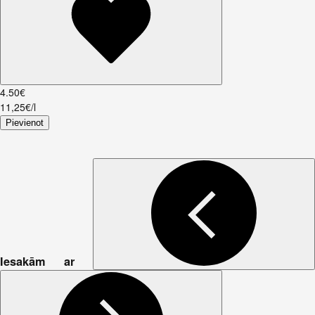
4
.
50
€
11,25€/l
Pievienot
Iesakām ar