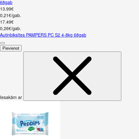
68gab
13
.
99
€
0,21€/gab.
17
.
49
€
0,26€/gab.
Autiņbiksītes PAMPERS PC S2 4-8kg 68gab
Pievienot
Iesakām ar