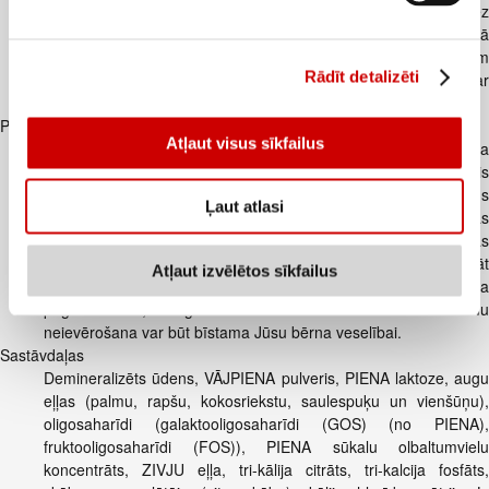
izstrādāts, lai apmierinātu mazuļa uztura vajadzības. - Bez
pievienotas palmu eļļas. - Satur dokozaheksaēnskābi (DHA) kā
paredzēts tiesību aktos attiecībā uz visiem maisījumiem
Rādīt detalizēti
zīdaiņiem. - Vairāk nekā 50 gadu garumā veikti pētījumi par
mazuļu uzturu agrīnā dzīves posmā.
Papildus informācija
Atļaut visus sīkfailus
Svarīga informācija! Piemērots zīdaiņiem no dzimšanas, ja
zīdaini nav iespējams barot ar krūti. Mātes piens ir vislabākais
uzturs mazulim. Tajā ir visas nepieciešamās uzturvielas. Pirms
Ļaut atlasi
uzsākat šī produkta lietošanu, konsultējieties ar veselības
aprūpes speciālistu. Šo produktu lietot saskaņā ar veselības
aprūpes speciālista ieteikumu. Ēdināšana ar pudelīti var veicināt
Atļaut izvēlētos sīkfailus
mazuļa atteikšanos zīst krūti. Nepareiza produkta
pagatavošana, uzglabāšana un ēdināšanas noteikumu
neievērošana var būt bīstama Jūsu bērna veselībai.
Sastāvdaļas
Demineralizēts ūdens, VĀJPIENA pulveris, PIENA laktoze, augu
eļļas (palmu, rapšu, kokosriekstu, saulespuķu un vienšūņu),
oligosaharīdi (galaktooligosaharīdi (GOS) (no PIENA),
fruktooligosaharīdi (FOS)), PIENA sūkalu olbaltumvielu
koncentrāts, ZIVJU eļļa, tri-kālija citrāts, tri-kalcija fosfāts,