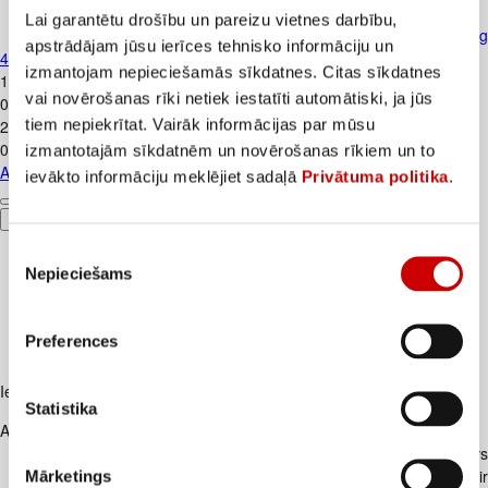
Lai garantētu drošību un pareizu vietnes darbību,
Autiņbiksītes PAMPERS S5 12-17kg
apstrādājam jūsu ierīces tehnisko informāciju un
48gab.
izmantojam nepieciešamās sīkdatnes. Citas sīkdatnes
14
.
99
€
vai novērošanas rīki netiek iestatīti automātiski, ja jūs
0,31€/gab.
tiem nepiekrītat. Vairāk informācijas par mūsu
21
.
45
€
0,45€/gab.
izmantotajām sīkdatnēm un novērošanas rīkiem un to
Autiņbiksītes PAMPERS S5 12-17kg 48gab.
ievākto informāciju meklējiet sadaļā
Privātuma politika
.
Pievienot
Piekrišanas
Nepieciešams
izvēle
Preferences
Iesakām ar
Statistika
Apraksts
- Aptamil® 1 piena maisījums zīdaiņiem no dzimšanas, gatavs
lietošanai. - Aptamil® 1 patentētais piena maisījums zīdaiņiem ir
Mārketings