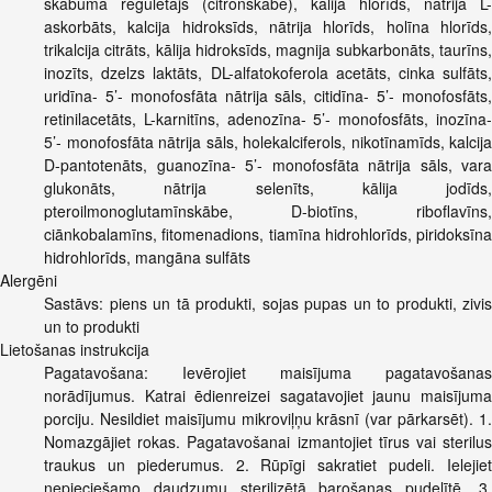
skābuma regulētājs (citronskābe), kālija hlorīds, nātrija L-
askorbāts, kalcija hidroksīds, nātrija hlorīds, holīna hlorīds,
trikalcija citrāts, kālija hidroksīds, magnija subkarbonāts, taurīns,
inozīts, dzelzs laktāts, DL-alfatokoferola acetāts, cinka sulfāts,
uridīna- 5’- monofosfāta nātrija sāls, citidīna- 5’- monofosfāts,
retinilacetāts, L-karnitīns, adenozīna- 5’- monofosfāts, inozīna-
5’- monofosfāta nātrija sāls, holekalciferols, nikotīnamīds, kalcija
D-pantotenāts, guanozīna- 5’- monofosfāta nātrija sāls, vara
glukonāts, nātrija selenīts, kālija jodīds,
pteroilmonoglutamīnskābe, D-biotīns, riboflavīns,
ciānkobalamīns, fitomenadions, tiamīna hidrohlorīds, piridoksīna
hidrohlorīds, mangāna sulfāts
Alergēni
Sastāvs: piens un tā produkti, sojas pupas un to produkti, zivis
un to produkti
Lietošanas instrukcija
Pagatavošana: Ievērojiet maisījuma pagatavošanas
norādījumus. Katrai ēdienreizei sagatavojiet jaunu maisījuma
porciju. Nesildiet maisījumu mikroviļņu krāsnī (var pārkarsēt). 1.
Nomazgājiet rokas. Pagatavošanai izmantojiet tīrus vai sterilus
traukus un piederumus. 2. Rūpīgi sakratiet pudeli. Ielejiet
nepieciešamo daudzumu sterilizētā barošanas pudelītē. 3.