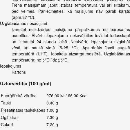
Piena maisījumam jābūt istabas temperatūrā vai arī siltākam,
pēc vēlmes. Pārliecinieties, ka maisījums nav pārāk karsts
(apm.37 °C).
Uzglabāšanas nosacījumi
Izmetiet neizdzertos maisījuma pārpalikumus no barošanas
pudelītes. Atvērtu iepakojumu nekavējoties ievietot ledusskapī
un izmantot 24 stundu laikā. Neatvērtu iepakojumu uzglabāt
vēsā un sausā vietā (5-25 °C). Apstrādāts īpaši augstā
temperatūrā (UHT). Iepakots aizsargatmosfērā. Uzglabāšanas
temperatūra: no 5°C līdz 25°C.
Iepakojums
Kartons
Uzturvērtība (100 g/ml)
Enerģētiskā vērtība
276.00 kJ / 66.00 Kcal
Tauki
3.40 g
Piesātinātas taukskābes
1.00 g
Ogļhidrāti
7.30 g
Cukuri
7.20 g