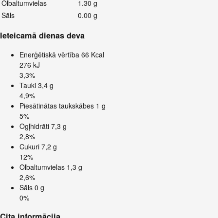
Olbaltumvielas
1.30 g
Sāls
0.00 g
Ieteicamā dienas deva
Enerģētiskā vērtība
66 Kcal
276 kJ
3,3%
Tauki
3,4 g
4,9%
Piesātinātas taukskābes
1 g
5%
Ogļhidrāti
7,3 g
2,8%
Cukuri
7,2 g
12%
Olbaltumvielas
1,3 g
2,6%
Sāls
0 g
0%
Cita informācija