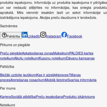
produkta iepakojumu. Informācija uz produkta iepakojuma ir pilnīgāka
un var nedaudz atšķirties no informācijas, kas sniegta produktu
aprakstā. Mēs vienmēr iesakām lasīt un sekot informācijai uz
izstrādājuma iepakojuma. Akcijas preču daudzums ir ierobežots.
Sazināmies
LinkedIn
Instagram
Facebook
Palīdzība
Pirkums un piegāde
Preču piegāde
Apkalpošanas zonas
Maksājumi
PALDIES kartes
noteikumi
Akciju noteikumi
Kuponu noteikumi
Dāvanu kampaņas
Palīdzība
Biežāk uzdotie jautājumi
Kas ir aizstājējpreces?
Manas
preces
Atgriešanas nosacījumi
Mobilā lietotne
Svarīga informācija
Par mums
Karjera
Sociālā atbildība
Preču iepakošana
Produktu izkārtojums
Noteikumi