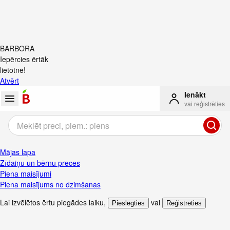
BARBORA
Iepērcies ērtāk
lietotnē!
Atvērt
Ienākt
vai reģistrēties
Mājas lapa
Zīdaiņu un bērnu preces
Piena maisījumi
Piena maisījums no dzimšanas
Lai izvēlētos ērtu piegādes laiku
,
vai
Pieslēgties
Reģistrēties