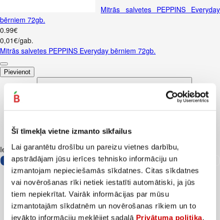
Mitrās salvetes PEPPINS Everyday
bērniem 72gb.
0
.
99
€
0,01€/gab.
Mitrās salvetes PEPPINS Everyday bērniem 72gb.
Pievienot
Šī tīmekļa vietne izmanto sīkfailus
Lai garantētu drošību un pareizu vietnes darbību,
Iesakām ar
apstrādājam jūsu ierīces tehnisko informāciju un
izmantojam nepieciešamās sīkdatnes. Citas sīkdatnes
vai novērošanas rīki netiek iestatīti automātiski, ja jūs
tiem nepiekrītat. Vairāk informācijas par mūsu
izmantotajām sīkdatnēm un novērošanas rīkiem un to
ievākto informāciju meklējiet sadaļā
Privātuma politika
.