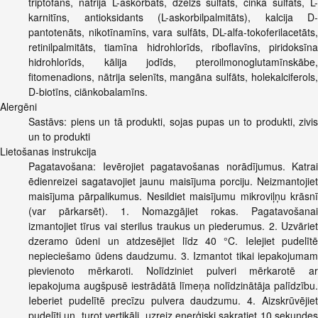
triptofāns, nātrija L-askorbāts, dzelzs sulfāts, cinka sulfāts, L-
karnitīns, antioksidants (L-askorbilpalmitāts), kalcija D-
pantotenāts, nikotīnamīns, vara sulfāts, DL-alfa-tokoferilacetāts,
retinilpalmitāts, tiamīna hidrohlorīds, riboflavīns, piridoksīna
hidrohlorīds, kālija jodīds, pteroilmonoglutamīnskābe,
fitomenadions, nātrija selenīts, mangāna sulfāts, holekalciferols,
D-biotīns, ciānkobalamīns.
Alergēni
Sastāvs: piens un tā produkti, sojas pupas un to produkti, zivis
un to produkti
Lietošanas instrukcija
Pagatavošana: Ievērojiet pagatavošanas norādījumus. Katrai
ēdienreizei sagatavojiet jaunu maisījuma porciju. Neizmantojiet
maisījuma pārpalikumus. Nesildiet maisījumu mikroviļņu krāsnī
(var pārkarsēt). 1. Nomazgājiet rokas. Pagatavošanai
izmantojiet tīrus vai sterilus traukus un piederumus. 2. Uzvāriet
dzeramo ūdeni un atdzesējiet līdz 40 °C. Ielejiet pudelītē
nepieciešamo ūdens daudzumu. 3. Izmantot tikai iepakojumam
pievienoto mērkaroti. Nolīdziniet pulveri mērkarotē ar
iepakojuma augšpusē iestrādātā līmeņa nolīdzinātāja palīdzību.
Ieberiet pudelītē precīzu pulvera daudzumu. 4. Aizskrūvējiet
pudelīti un, turot vertikāli, uzreiz enerģiski sakratiet 10 sekundes