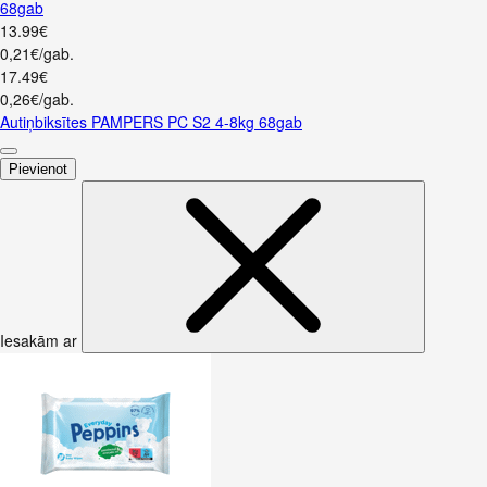
68gab
13
.
99
€
0,21€/gab.
17
.
49
€
0,26€/gab.
Autiņbiksītes PAMPERS PC S2 4-8kg 68gab
Pievienot
Iesakām ar