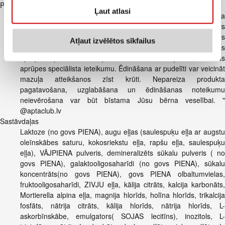
Papildus informācija
Ļaut atlasi
Svarīga informācija Piemērots zīdaiņiem no dzimšanas, ja
zīdaini nav iespējams barot ar krūti. Mātes piens ir vislabākais
uzturs mazulim. Tajā ir visas nepieciešamās uzturvielas. Pirms
Atļaut izvēlētos sīkfailus
uzsākat šī produkta lietošanu, konsultējieties ar veselības
aprūpes speciālistu. Šo produktu lietot saskaņā ar veselības
aprūpes speciālista ieteikumu. Ēdināšana ar pudelīti var veicināt
mazuļa atteikšanos zīst krūti. Nepareiza produkta
pagatavošana, uzglabāšana un ēdināšanas noteikumu
neievērošana var būt bīstama Jūsu bērna veselībai. "
@aptaclub.lv
Sastāvdaļas
Laktoze (no govs PIENA), augu eļļas (saulespuķu eļļa ar augstu
oleīnskābes saturu, kokosriekstu eļļa, rapšu eļļa, saulespuķu
eļļa), VĀJPIENA pulveris, demineralizēts sūkalu pulveris ( no
govs PIENA), galaktooligosaharīdi (no govs PIENA), sūkalu
koncentrāts(no govs PIENA), govs PIENA olbaltumvielas,
fruktooligosaharīdi, ZIVJU eļļa, kālija citrāts, kalcija karbonāts,
Mortierella alpina eļļa, magnija hlorīds, holīna hlorīds, trikalcija
fosfāts, nātrija citrāts, kālija hlorīds, nātrija hlorīds, L-
askorbīnskābe, emulgators( SOJAS lecitīns), inozitols, L-