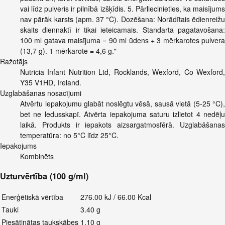
vai līdz pulveris ir pilnībā izšķīdis. 5. Pārliecinieties, ka maisījums
nav pārāk karsts (apm. 37 °C). Dozēšana: Norādītais ēdienreižu
skaits diennaktī ir tikai ieteicamais. Standarta pagatavošana:
100 ml gatava maisījuma = 90 ml ūdens + 3 mērkarotes pulvera
(13,7 g). 1 mērkarote = 4,6 g."
Ražotājs
Nutricia Infant Nutrition Ltd, Rocklands, Wexford, Co Wexford,
Y35 V1HD, Ireland.
Uzglabāšanas nosacījumi
Atvērtu iepakojumu glabāt noslēgtu vēsā, sausā vietā (5-25 °C),
bet ne ledusskapī. Atvērta iepakojuma saturu izlietot 4 nedēļu
laikā. Produkts ir iepakots aizsargatmosfērā. Uzglabāšanas
temperatūra: no 5°C līdz 25°C.
Iepakojums
Kombinēts
Uzturvērtība (100 g/ml)
Enerģētiskā vērtība
276.00 kJ / 66.00 Kcal
Tauki
3.40 g
Piesātinātas taukskābes
1.10 g