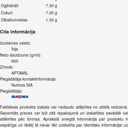
Ogļhidrāti
7.30 g
Cukuri
7.20 g
Olbaltumvielas
1.30 g
Cita informācija
Izcelsmes valsts:
Īrija
Neto daudzums (g/ml):
800
Zīmols:
APTAMIL
Piegādātāja kontaktinformācija:
Nutricia SIA
Piegādātājs:
Faktiskais produkta izskats var nedaudz atšķirties no attēlā redzamā.
Saņemtās preces var būt citā iepakojumā un izskatīties savādāk vai
atškirties pēc formas. Aprakstā sniegtā informācija par produktu ir
vispārīga un tādēļ tā nevar tikt uzskatīta par identisku informācijai uz