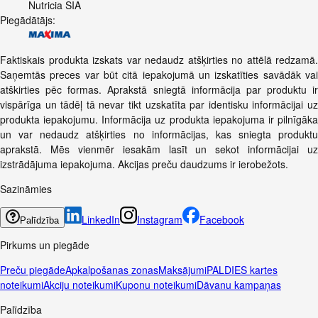
Nutricia SIA
Piegādātājs:
Faktiskais produkta izskats var nedaudz atšķirties no attēlā redzamā.
Saņemtās preces var būt citā iepakojumā un izskatīties savādāk vai
atškirties pēc formas. Aprakstā sniegtā informācija par produktu ir
vispārīga un tādēļ tā nevar tikt uzskatīta par identisku informācijai uz
produkta iepakojumu. Informācija uz produkta iepakojuma ir pilnīgāka
un var nedaudz atšķirties no informācijas, kas sniegta produktu
aprakstā. Mēs vienmēr iesakām lasīt un sekot informācijai uz
izstrādājuma iepakojuma. Akcijas preču daudzums ir ierobežots.
Sazināmies
LinkedIn
Instagram
Facebook
Palīdzība
Pirkums un piegāde
Preču piegāde
Apkalpošanas zonas
Maksājumi
PALDIES kartes
noteikumi
Akciju noteikumi
Kuponu noteikumi
Dāvanu kampaņas
Palīdzība