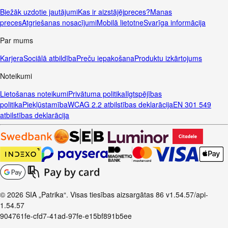
Biežāk uzdotie jautājumi
Kas ir aizstājējpreces?
Manas
preces
Atgriešanas nosacījumi
Mobilā lietotne
Svarīga informācija
Par mums
Karjera
Sociālā atbildība
Preču iepakošana
Produktu izkārtojums
Noteikumi
Lietošanas noteikumi
Privātuma politika
Ilgtspējības
politika
Piekļūstamība
WCAG 2.2 atbilstības deklarācija
EN 301 549
atbilstības deklarācija
© 2026 SIA „Patrika“. Visas tiesības aizsargātas
86
v1.54.57
/api-
1.54.57
904761fe-cfd7-41ad-97fe-e15bf891b5ee