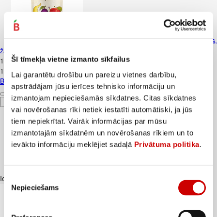
Biezenis RŪDOLFS ābols, banāns,
žāvētas plūmes, cepumi 6+ 110g
Šī tīmekļa vietne izmanto sīkfailus
1
.
35
€
12,27€/kg
Lai garantētu drošību un pareizu vietnes darbību,
Biezenis RŪDOLFS ābols, banāns, žāvētas plūmes, cepumi 6+ 110g
apstrādājam jūsu ierīces tehnisko informāciju un
izmantojam nepieciešamās sīkdatnes. Citas sīkdatnes
Pievienot
vai novērošanas rīki netiek iestatīti automātiski, ja jūs
tiem nepiekrītat. Vairāk informācijas par mūsu
izmantotajām sīkdatnēm un novērošanas rīkiem un to
ievākto informāciju meklējiet sadaļā
Privātuma politika
.
Piekrišanas
Iesakām ar
Nepieciešams
izvēle