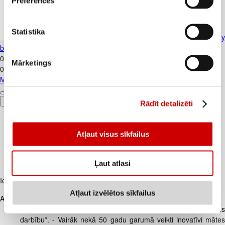
Preferences
Statistika
Mitrās salvetes PEPPINS Everyday
bērniem 72gb.
0
.
99
€
Mārketings
0,01€/gab.
Mitrās salvetes PEPPINS Everyday bērniem 72gb.
Pievienot
Rādīt detalizēti
Atļaut visus sīkfailus
Ļaut atlasi
Iesakām ar
Atļaut izvēlētos sīkfailus
Apraksts
"- Aptamil 4 piena dzēriens. - Veicina normālu imūnsistēmas
darbību*. - Vairāk nekā 50 gadu garumā veikti inovatīvi mātes