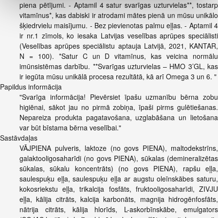
piena pētījumi. - Aptamil 4 satur svarīgas uzturvielas**, tostarp
vitamīnus*, kas dabiski ir atrodami mātes pienā un mūsu unikālo
šķiedrvielu maisījumu. - Bez pievienotas palmu eļļas. - Aptamil 4
ir nr.1 zīmols, ko iesaka Latvijas veselības aprūpes speciālisti
(Veselības aprūpes speciālistu aptauja Latvijā, 2021, KANTAR,
N = 100). *Satur C un D vitamīnus, kas veicina normālu
imūnsistēmas darbību. **Svarīgas uzturvielas – HMO 3’GL, kas
ir iegūta mūsu unikālā procesa rezultātā, kā arī Omega 3 un 6. "
Papildus informācija
"Svarīga informācija! Pievērsiet īpašu uzmanību bērna zobu
higiēnai, sākot jau no pirmā zobiņa, īpaši pirms gulētiešanas.
Nepareiza produkta pagatavošana, uzglabāšana un lietošana
var būt bīstama bērna veselībai."
Sastāvdaļas
VĀJPIENA pulveris, laktoze (no govs PIENA), maltodekstrīns,
galaktooligosaharīdi (no govs PIENA), sūkalas (demineralizētas
sūkalas, sūkalu koncentrāts) (no govs PIENA), rapšu eļļa,
saulespuķu eļļa, saulespuķu eļļa ar augstu oleīnskābes saturu,
kokosriekstu eļļa, trikalcija fosfāts, fruktooligosaharīdi, ZIVJU
eļļa, kālija citrāts, kalcija karbonāts, magnija hidrogēnfosfāts,
nātrija citrāts, kālija hlorīds, L-askorbīnskābe, emulgators