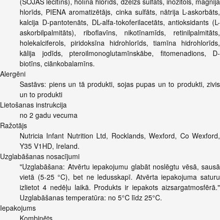
(SOJAS lecitīns), holīna hlorīds, dzelzs sulfāts, inozitols, magnija
hlorīds, PIENA aromatizētājs, cinka sulfāts, nātrija L-askorbāts,
kalcija D-pantotenāts, DL-alfa-tokoferilacetāts, antioksidants (L-
askorbilpalmitāts), riboflavīns, nikotīnamīds, retinilpalmitāts,
holekalciferols, piridoksīna hidrohlorīds, tiamīna hidrohlorīds,
kālija jodīds, pteroilmonoglutamīnskābe, fitomenadions, D-
biotīns, ciānkobalamīns.
Alergēni
Sastāvs: piens un tā produkti, sojas pupas un to produkti, zivis
un to produkti
Lietošanas instrukcija
no 2 gadu vecuma
Ražotājs
Nutricia Infant Nutrition Ltd, Rocklands, Wexford, Co Wexford,
Y35 V1HD, Ireland.
Uzglabāšanas nosacījumi
"Uzglabāšana: Atvērtu iepakojumu glabāt noslēgtu vēsā, sausā
vietā (5-25 °C), bet ne ledusskapī. Atvērta iepakojuma saturu
izlietot 4 nedēļu laikā. Produkts ir iepakots aizsargatmosfērā."
Uzglabāšanas temperatūra: no 5°C līdz 25°C.
Iepakojums
Kombinēts