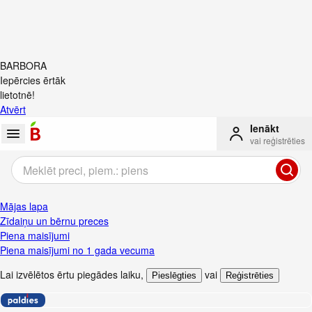
BARBORA
Iepērcies ērtāk
lietotnē!
Atvērt
Ienākt
vai reģistrēties
Mājas lapa
Zīdaiņu un bērnu preces
Piena maisījumi
Piena maisījumi no 1 gada vecuma
Lai izvēlētos ērtu piegādes laiku
,
vai
Pieslēgties
Reģistrēties