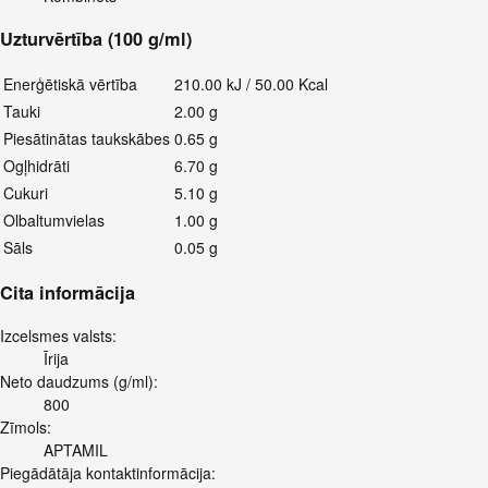
Uzturvērtība (100 g/ml)
Enerģētiskā vērtība
210.00 kJ / 50.00 Kcal
Tauki
2.00 g
Piesātinātas taukskābes
0.65 g
Ogļhidrāti
6.70 g
Cukuri
5.10 g
Olbaltumvielas
1.00 g
Sāls
0.05 g
Cita informācija
Izcelsmes valsts:
Īrija
Neto daudzums (g/ml):
800
Zīmols:
APTAMIL
Piegādātāja kontaktinformācija: