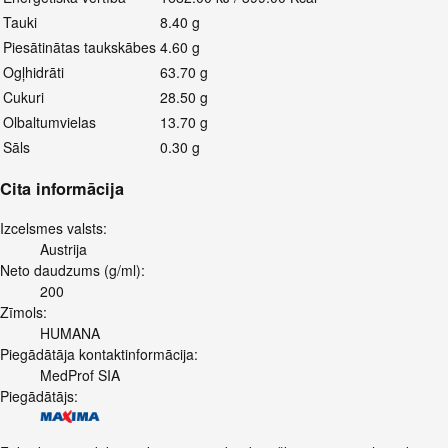
Tauki
8.40 g
Piesātinātas taukskābes
4.60 g
Ogļhidrāti
63.70 g
Cukuri
28.50 g
Olbaltumvielas
13.70 g
Sāls
0.30 g
Cita informācija
Izcelsmes valsts:
Austrija
Neto daudzums (g/ml):
200
Zīmols:
HUMANA
Piegādātāja kontaktinformācija:
MedProf SIA
Piegādātājs: