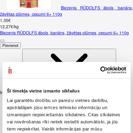
Biezenis RŪDOLFS ābols, banāns,
žāvētas plūmes, cepumi 6+ 110g
1
.
35
€
12,27€/kg
Biezenis RŪDOLFS ābols, banāns, žāvētas plūmes, cepumi 6+ 110g
Pievienot
Šī tīmekļa vietne izmanto sīkfailus
Iesakām ar
Lai garantētu drošību un pareizu vietnes darbību,
apstrādājam jūsu ierīces tehnisko informāciju un
izmantojam nepieciešamās sīkdatnes. Citas sīkdatnes
vai novērošanas rīki netiek iestatīti automātiski, ja jūs
tiem nepiekrītat. Vairāk informācijas par mūsu