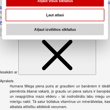
Atļaut visus sīkfailus
Putra RŪDOLFS BIO auzu persik
banānu 4+ 110g
1
.
62
€
Ļaut atlasi
14,73€/kg
Putra RŪDOLFS BIO auzu persiku banānu 4+ 110g
Atļaut izvēlētos sīkfailus
Pievienot
Iesakām ar
Apraksts
Humana Miega piena putra ar graudiem un banāniem ir ideāli
piemērota ēšanai vakarā, jo ​​graudu un piena saturs ir barojošs
un neapgrūtina mazo vēderu – lai nodrošinātu labu miegu un
mierīgu nakti. Tā satur būtiskus vitamīnus un minerālvielas, kas
atbalsta attīstību atbilstoši vecumam.