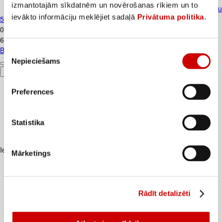
izmantotajām sīkdatnēm un novērošanas rīkiem un to
Biezenis KUBUŠ BABY banānu ar putr
ievākto informāciju meklējiet sadaļā
Privātuma politika
.
5+ 100g
0
.
69
€
6,9€/kg
Biezenis KUBUŠ BABY banānu ar putru 5+ 100g
Piekrišanas
Nepieciešams
izvēle
Pievienot
Preferences
Statistika
Iesakām ar
Mārketings
Rādīt detalizēti