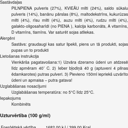
Sastāvdaļas
PILNPIENA pulveris (27%), KVIEĀU milti (24%), saldo sūkalu
pulveris (14%), banānu pārslas (8%), maltodekstrīns, kukurūzas
milti (4%), rīsu milti (4%), auzu milti (4%), rudzu milti (4%),
galakto-oligosaharīdi (no PIENA ), kalcija karbonāts, A vitamīns,
D vitamīns, tiamīns. Var saturēt sojas atliekas.
Alergēni
Sastāvs: graudaugi kas satur lipekli, piens un tā produkti, sojas
pupas un to produkti
Lietošanas instrukcija
Vienkārša pagatavošana:1) Uzvāra dzeramo ūdeni un atdzesē
līdz apmēram 40˚ C. 2) Ieber bļodiņā 40 g (aptuveni 4 pilnas
ēdamkarotes) putras pulveri. 3) Pievieno 150ml iepriekš uzvārīto
ūdeni un apmaisa – putra gatava!
Uzglabāšanas nosacījumi
Uzglabāšanas temperatūra: no 5°C līdz 25°C.
Iepakojums
Kombinēts
Uzturvērtība (100 g/ml)
Enerģētiskā vērtība
1682.00 kJ / 399.00 Kcal