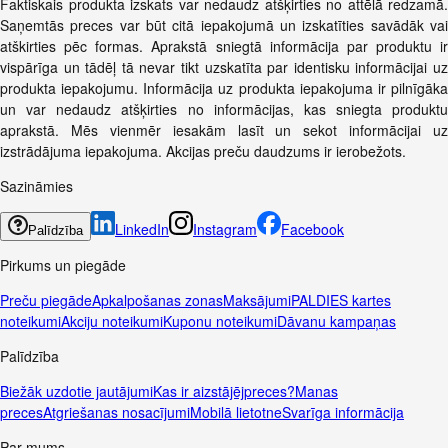
Faktiskais produkta izskats var nedaudz atšķirties no attēlā redzamā.
Saņemtās preces var būt citā iepakojumā un izskatīties savādāk vai
atškirties pēc formas. Aprakstā sniegtā informācija par produktu ir
vispārīga un tādēļ tā nevar tikt uzskatīta par identisku informācijai uz
produkta iepakojumu. Informācija uz produkta iepakojuma ir pilnīgāka
un var nedaudz atšķirties no informācijas, kas sniegta produktu
aprakstā. Mēs vienmēr iesakām lasīt un sekot informācijai uz
izstrādājuma iepakojuma. Akcijas preču daudzums ir ierobežots.
Sazināmies
LinkedIn
Instagram
Facebook
Palīdzība
Pirkums un piegāde
Preču piegāde
Apkalpošanas zonas
Maksājumi
PALDIES kartes
noteikumi
Akciju noteikumi
Kuponu noteikumi
Dāvanu kampaņas
Palīdzība
Biežāk uzdotie jautājumi
Kas ir aizstājējpreces?
Manas
preces
Atgriešanas nosacījumi
Mobilā lietotne
Svarīga informācija
Par mums