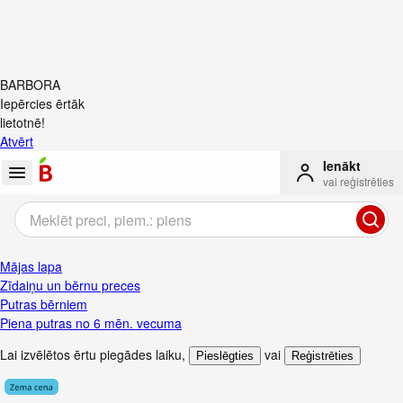
BARBORA
Iepērcies ērtāk
lietotnē!
Atvērt
Ienākt
vai reģistrēties
Mājas lapa
Zīdaiņu un bērnu preces
Putras bērniem
Piena putras no 6 mēn. vecuma
Lai izvēlētos ērtu piegādes laiku
,
vai
Pieslēgties
Reģistrēties