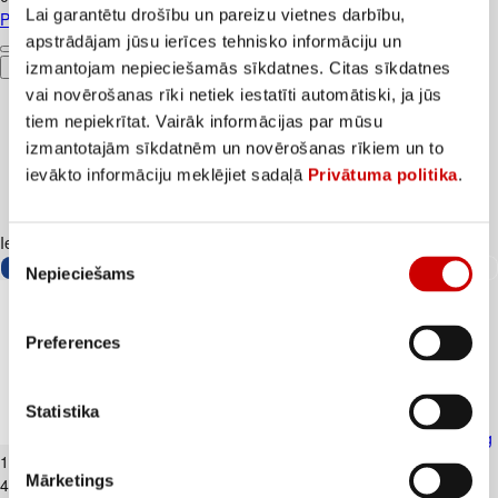
Lai garantētu drošību un pareizu vietnes darbību,
Piens TERE 2,5% 1,5L
apstrādājam jūsu ierīces tehnisko informāciju un
izmantojam nepieciešamās sīkdatnes. Citas sīkdatnes
Pievienot
vai novērošanas rīki netiek iestatīti automātiski, ja jūs
tiem nepiekrītat. Vairāk informācijas par mūsu
izmantotajām sīkdatnēm un novērošanas rīkiem un to
ievākto informāciju meklējiet sadaļā
Privātuma politika
.
Iesakām ar
Piekrišanas
Nepieciešams
izvēle
Preferences
Statistika
Skābais krējums VALMIERA 20% 450g
1
.
99
€
Mārketings
4,42€/kg