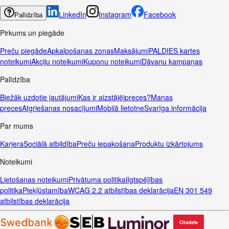
LinkedIn
Instagram
Facebook
Palīdzība
Pirkums un piegāde
Preču piegāde
Apkalpošanas zonas
Maksājumi
PALDIES kartes
noteikumi
Akciju noteikumi
Kuponu noteikumi
Dāvanu kampaņas
Palīdzība
Biežāk uzdotie jautājumi
Kas ir aizstājējpreces?
Manas
preces
Atgriešanas nosacījumi
Mobilā lietotne
Svarīga informācija
Par mums
Karjera
Sociālā atbildība
Preču iepakošana
Produktu izkārtojums
Noteikumi
Lietošanas noteikumi
Privātuma politika
Ilgtspējības
politika
Piekļūstamība
WCAG 2.2 atbilstības deklarācija
EN 301 549
atbilstības deklarācija