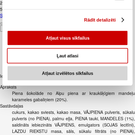
2
.
39
€
5,31€/kg
Skābais krējums VALMIERA 20% 450g
Rādīt detalizēti
Pievienot
Atļaut visus sīkfailus
Ļaut atlasi
Atļaut izvēlētos sīkfailus
Iesakām ar
Apraksts
Piena šokolāde no Alpu piena ar kraukšķīgiem mandeļu
karameles gabaliņiem (20%).
Sastāvdaļas
cukurs, kakao sviests, kakao masa, VĀJPIENA pulveris, sūkalu
pulveris (no PIENA), palmu eļļa, PIENA tauki, MANDELES (1%),
saldināts iebiezināts VĀJPIENS, emulgators (SOJAS lecitīni),
LAZDU RIEKSTU masa, sāls, sūkalu filtrāts (no PIENA),