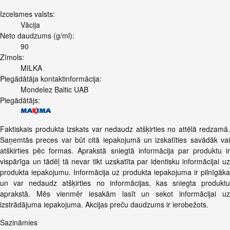
Izcelsmes valsts:
Vācija
Neto daudzums (g/ml):
90
Zīmols:
MILKA
Piegādātāja kontaktinformācija:
Mondelez Baltic UAB
Piegādātājs:
Faktiskais produkta izskats var nedaudz atšķirties no attēlā redzamā.
Saņemtās preces var būt citā iepakojumā un izskatīties savādāk vai
atškirties pēc formas. Aprakstā sniegtā informācija par produktu ir
vispārīga un tādēļ tā nevar tikt uzskatīta par identisku informācijai uz
produkta iepakojumu. Informācija uz produkta iepakojuma ir pilnīgāka
un var nedaudz atšķirties no informācijas, kas sniegta produktu
aprakstā. Mēs vienmēr iesakām lasīt un sekot informācijai uz
izstrādājuma iepakojuma. Akcijas preču daudzums ir ierobežots.
Sazināmies