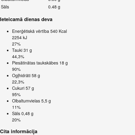
Sāls
0.48 g
Ieteicamā dienas deva
Enerģētiskā vērtība
540 Kcal
2254 kJ
27%
Tauki
31 g
44,3%
Piesātinātas taukskābes
18 g
90%
Ogļhidrāti
58 g
22,3%
Cukuri
57 g
95%
Olbaltumvielas
5,5 g
11%
Sāls
0,48 g
20%
Cita informācija