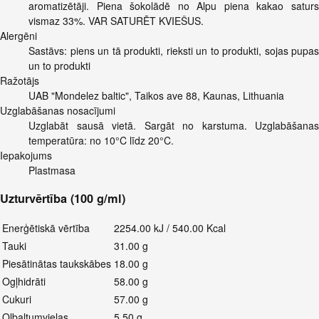
aromatizētāji. Piena šokolādē no Alpu piena kakao saturs
vismaz 33%. VAR SATURĒT KVIEŠUS.
Alergēni
Sastāvs: piens un tā produkti, rieksti un to produkti, sojas pupas
un to produkti
Ražotājs
UAB "Mondelez baltic", Taikos ave 88, Kaunas, Lithuania
Uzglabāšanas nosacījumi
Uzglabāt sausā vietā. Sargāt no karstuma. Uzglabāšanas
temperatūra: no 10°C līdz 20°C.
Iepakojums
Plastmasa
Uzturvērtība (100 g/ml)
Enerģētiskā vērtība
2254.00 kJ / 540.00 Kcal
Tauki
31.00 g
Piesātinātas taukskābes
18.00 g
Ogļhidrāti
58.00 g
Cukuri
57.00 g
Olbaltumvielas
5.50 g