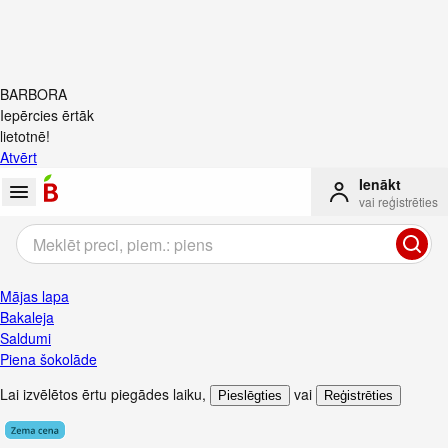
BARBORA
Iepērcies ērtāk
lietotnē!
Atvērt
Ienākt
vai reģistrēties
Mājas lapa
Bakaleja
Saldumi
Piena šokolāde
Lai izvēlētos ērtu piegādes laiku
,
vai
Pieslēgties
Reģistrēties