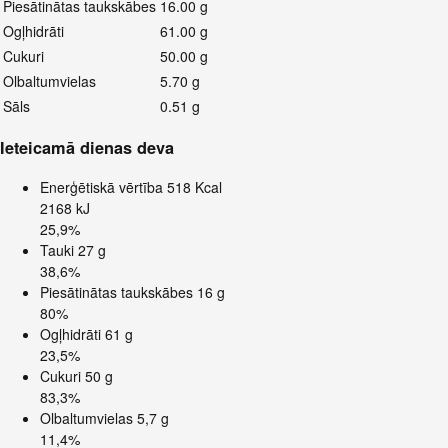
Piesātinātas taukskābes
16.00 g
Ogļhidrāti
61.00 g
Cukuri
50.00 g
Olbaltumvielas
5.70 g
Sāls
0.51 g
Ieteicamā dienas deva
Enerģētiskā vērtība
518 Kcal
2168 kJ
25,9%
Tauki
27 g
38,6%
Piesātinātas taukskābes
16 g
80%
Ogļhidrāti
61 g
23,5%
Cukuri
50 g
83,3%
Olbaltumvielas
5,7 g
11,4%