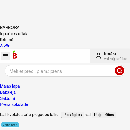
BARBORA
Iepērcies ērtāk
lietotnē!
Atvērt
Ienākt
vai reģistrēties
Mājas lapa
Bakaleja
Saldumi
Piena šokolāde
Lai izvēlētos ērtu piegādes laiku
,
vai
Pieslēgties
Reģistrēties