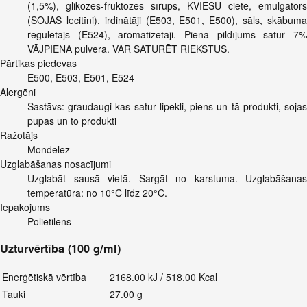
(1,5%), glikozes-fruktozes sīrups, KVIEŠU ciete, emulgators
(SOJAS lecitīni), irdinātāji (E503, E501, E500), sāls, skābuma
regulētājs (E524), aromatizētāji. Piena pildījums satur 7%
VĀJPIENA pulvera. VAR SATURĒT RIEKSTUS.
Pārtikas piedevas
E500, E503, E501, E524
Alergēni
Sastāvs: graudaugi kas satur lipekli, piens un tā produkti, sojas
pupas un to produkti
Ražotājs
Mondelēz
Uzglabāšanas nosacījumi
Uzglabāt sausā vietā. Sargāt no karstuma. Uzglabāšanas
temperatūra: no 10°C līdz 20°C.
Iepakojums
Polietilēns
Uzturvērtība (100 g/ml)
Enerģētiskā vērtība
2168.00 kJ / 518.00 Kcal
Tauki
27.00 g