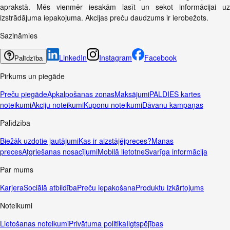
aprakstā. Mēs vienmēr iesakām lasīt un sekot informācijai uz
izstrādājuma iepakojuma. Akcijas preču daudzums ir ierobežots.
Sazināmies
LinkedIn
Instagram
Facebook
Palīdzība
Pirkums un piegāde
Preču piegāde
Apkalpošanas zonas
Maksājumi
PALDIES kartes
noteikumi
Akciju noteikumi
Kuponu noteikumi
Dāvanu kampaņas
Palīdzība
Biežāk uzdotie jautājumi
Kas ir aizstājējpreces?
Manas
preces
Atgriešanas nosacījumi
Mobilā lietotne
Svarīga informācija
Par mums
Karjera
Sociālā atbildība
Preču iepakošana
Produktu izkārtojums
Noteikumi
Lietošanas noteikumi
Privātuma politika
Ilgtspējības