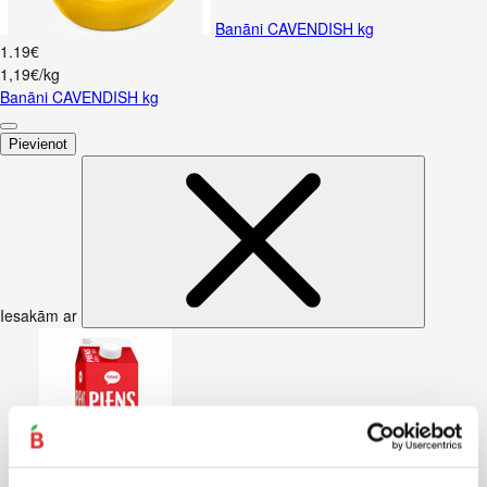
Banāni CAVENDISH kg
1
.
19
€
1,19€/kg
Banāni CAVENDISH kg
Pievienot
Iesakām ar
Piens TERE 2,5% 1,5L