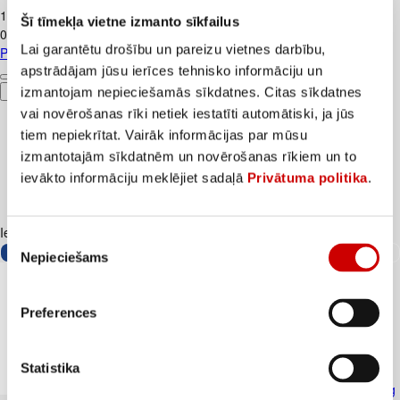
1
.
37
€
Šī tīmekļa vietne izmanto sīkfailus
0,91€/l
Lai garantētu drošību un pareizu vietnes darbību,
Piens TERE 2,5% 1,5L
apstrādājam jūsu ierīces tehnisko informāciju un
izmantojam nepieciešamās sīkdatnes. Citas sīkdatnes
Pievienot
vai novērošanas rīki netiek iestatīti automātiski, ja jūs
tiem nepiekrītat. Vairāk informācijas par mūsu
izmantotajām sīkdatnēm un novērošanas rīkiem un to
ievākto informāciju meklējiet sadaļā
Privātuma politika
.
Iesakām ar
Piekrišanas
Nepieciešams
izvēle
Preferences
Statistika
Skābais krējums VALMIERA 20% 450g