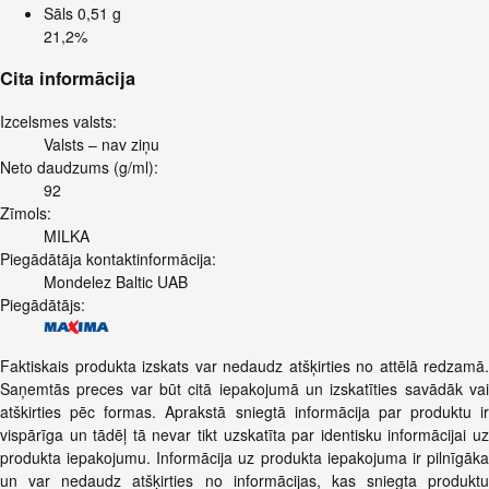
Sāls
0,51 g
21,2%
Cita informācija
Izcelsmes valsts:
Valsts – nav ziņu
Neto daudzums (g/ml):
92
Zīmols:
MILKA
Piegādātāja kontaktinformācija:
Mondelez Baltic UAB
Piegādātājs:
Faktiskais produkta izskats var nedaudz atšķirties no attēlā redzamā.
Saņemtās preces var būt citā iepakojumā un izskatīties savādāk vai
atškirties pēc formas. Aprakstā sniegtā informācija par produktu ir
vispārīga un tādēļ tā nevar tikt uzskatīta par identisku informācijai uz
produkta iepakojumu. Informācija uz produkta iepakojuma ir pilnīgāka
un var nedaudz atšķirties no informācijas, kas sniegta produktu