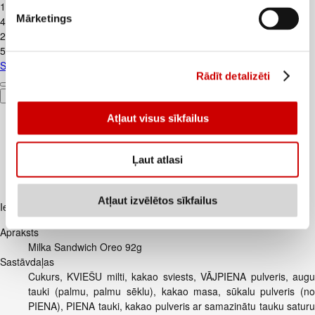
1
.
99
€
Mārketings
4,42€/kg
2
.
39
€
5,31€/kg
Skābais krējums VALMIERA 20% 450g
Rādīt detalizēti
Pievienot
Atļaut visus sīkfailus
Ļaut atlasi
Atļaut izvēlētos sīkfailus
Iesakām ar
Apraksts
Milka Sandwich Oreo 92g
Sastāvdaļas
Cukurs, KVIEŠU milti, kakao sviests, VĀJPIENA pulveris, augu
tauki (palmu, palmu sēklu), kakao masa, sūkalu pulveris (no
PIENA), PIENA tauki, kakao pulveris ar samazinātu tauku saturu