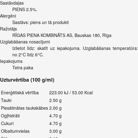
Sastāvdaļas
PIENS 2.5%.
Alergēni
Sastāvs: piens un tā produkti
Ražotājs
RĪGAS PIENA KOMBINĀTS AS, Bauskas 180, Rīga
Uzglabāšanas nosacījumi
Izlietot līdz: skatīt uz iepakojuma. Uzglabāšanas temperatūra:
no 2°C līdz 6°C.
Iepakojums
Tetra paka
Uzturvērtība (100 g/ml)
Enerģētiskā vērtība
223.00 kJ / 53.00 Kcal
Tauki
2.50 g
Piesātinātas taukskābes
2.00 g
Ogļhidrāti
4.70 g
Cukuri
4.70 g
Olbaltumvielas
3.00 g