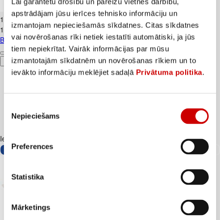
Lai garantētu drošību un pareizu vietnes darbību,
Banāni CAVENDISH kg
apstrādājam jūsu ierīces tehnisko informāciju un
1
.
19
€
izmantojam nepieciešamās sīkdatnes. Citas sīkdatnes
1,19€/kg
vai novērošanas rīki netiek iestatīti automātiski, ja jūs
Banāni CAVENDISH kg
tiem nepiekrītat. Vairāk informācijas par mūsu
izmantotajām sīkdatnēm un novērošanas rīkiem un to
Pievienot
ievākto informāciju meklējiet sadaļā
Privātuma politika
.
Piekrišanas
Nepieciešams
izvēle
Iesakām ar
Preferences
Statistika
Mārketings