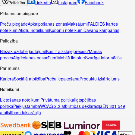
LinkedIn
Instagram
Facebook
Palīdzība
Pirkums un piegāde
Preču piegāde
Apkalpošanas zonas
Maksājumi
PALDIES kartes
noteikumi
Akciju noteikumi
Kuponu noteikumi
Dāvanu kampaņas
Palīdzība
Biežāk uzdotie jautājumi
Kas ir aizstājējpreces?
Manas
preces
Atgriešanas nosacījumi
Mobilā lietotne
Svarīga informācija
Par mums
Karjera
Sociālā atbildība
Preču iepakošana
Produktu izkārtojums
Noteikumi
Lietošanas noteikumi
Privātuma politika
Ilgtspējības
politika
Piekļūstamība
WCAG 2.2 atbilstības deklarācija
EN 301 549
atbilstības deklarācija