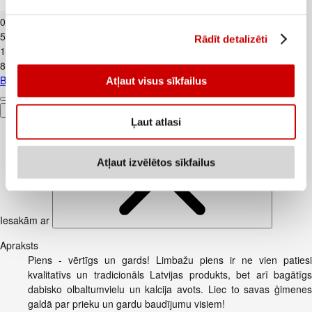
Biezpiens 9% VALMIERA 180g
0
.
99
€
5,5€/kg
Rādīt detalizēti
1
.
59
€
8,83€/kg
Biezpiens 9% VALMIERA 180g
Atļaut visus sīkfailus
Pievienot
Ļaut atlasi
Atļaut izvēlētos sīkfailus
Iesakām ar
Apraksts
Piens - vērtīgs un gards! Limbažu piens ir ne vien patiesi
kvalitatīvs un tradicionāls Latvijas produkts, bet arī bagātīgs
dabisko olbaltumvielu un kalcija avots. Liec to savas ģimenes
galdā par prieku un gardu baudījumu visiem!