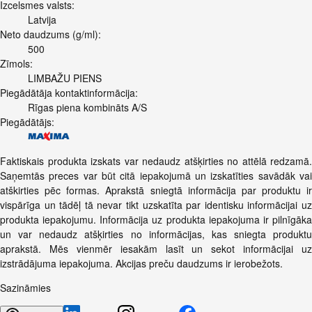
Izcelsmes valsts:
Latvija
Neto daudzums (g/ml):
500
Zīmols:
LIMBAŽU PIENS
Piegādātāja kontaktinformācija:
Rīgas piena kombināts A/S
Piegādātājs:
Faktiskais produkta izskats var nedaudz atšķirties no attēlā redzamā.
Saņemtās preces var būt citā iepakojumā un izskatīties savādāk vai
atškirties pēc formas. Aprakstā sniegtā informācija par produktu ir
vispārīga un tādēļ tā nevar tikt uzskatīta par identisku informācijai uz
produkta iepakojumu. Informācija uz produkta iepakojuma ir pilnīgāka
un var nedaudz atšķirties no informācijas, kas sniegta produktu
aprakstā. Mēs vienmēr iesakām lasīt un sekot informācijai uz
izstrādājuma iepakojuma. Akcijas preču daudzums ir ierobežots.
Sazināmies