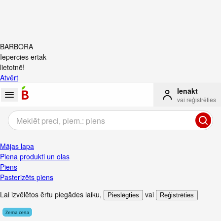
BARBORA
Iepērcies ērtāk
lietotnē!
Atvērt
Ienākt
vai reģistrēties
Mājas lapa
Piena produkti un olas
Piens
Pasterizēts piens
Lai izvēlētos ērtu piegādes laiku
,
vai
Pieslēgties
Reģistrēties