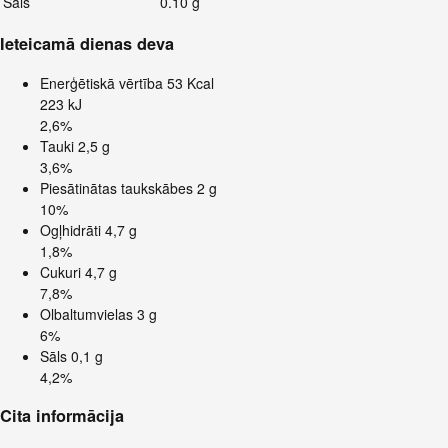
Sāls
0.10 g
Ieteicamā dienas deva
Enerģētiskā vērtība
53 Kcal
223 kJ
2,6%
Tauki
2,5 g
3,6%
Piesātinātas taukskābes
2 g
10%
Ogļhidrāti
4,7 g
1,8%
Cukuri
4,7 g
7,8%
Olbaltumvielas
3 g
6%
Sāls
0,1 g
4,2%
Cita informācija