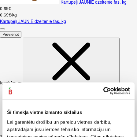
Kartupeļi JAUNIE dzeltenie fas. kg
0
.
69
€
0,69€/kg
Kartupeļi JAUNIE dzeltenie fas. kg
Pievienot
Iesakām ar
Šī tīmekļa vietne izmanto sīkfailus
Lai garantētu drošību un pareizu vietnes darbību,
apstrādājam jūsu ierīces tehnisko informāciju un
Piens TERE 2,5% 1,5L
1
.
37
€
izmantojam nepieciešamās sīkdatnes. Citas sīkdatnes