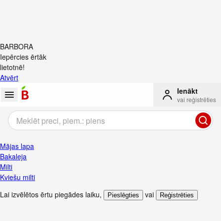
BARBORA
Iepērcies ērtāk
lietotnē!
Atvērt
Ienākt
vai reģistrēties
Mājas lapa
Bakaleja
Milti
Kviešu milti
Lai izvēlētos ērtu piegādes laiku
,
vai
Pieslēgties
Reģistrēties