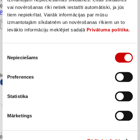
0,91€/l
vai novērošanas rīki netiek iestatīti automātiski, ja jūs
Piens TERE 2,5% 1,5L
tiem nepiekrītat. Vairāk informācijas par mūsu
izmantotajām sīkdatnēm un novērošanas rīkiem un to
Pievienot
ievākto informāciju meklējiet sadaļā
Privātuma politika
.
Piekrišanas
Nepieciešams
izvēle
Iesakām ar
Preferences
Statistika
Mārketings
Biezpiens 9% VALMIERA 180g
0
.
99
€