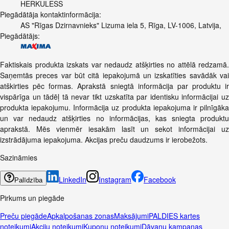
HERKULESS
Piegādātāja kontaktinformācija:
AS "Rīgas Dzirnavnieks" Lizuma iela 5, Rīga, LV-1006, Latvija,
Piegādātājs:
Faktiskais produkta izskats var nedaudz atšķirties no attēlā redzamā.
Saņemtās preces var būt citā iepakojumā un izskatīties savādāk vai
atškirties pēc formas. Aprakstā sniegtā informācija par produktu ir
vispārīga un tādēļ tā nevar tikt uzskatīta par identisku informācijai uz
produkta iepakojumu. Informācija uz produkta iepakojuma ir pilnīgāka
un var nedaudz atšķirties no informācijas, kas sniegta produktu
aprakstā. Mēs vienmēr iesakām lasīt un sekot informācijai uz
izstrādājuma iepakojuma. Akcijas preču daudzums ir ierobežots.
Sazināmies
LinkedIn
Instagram
Facebook
Palīdzība
Pirkums un piegāde
Preču piegāde
Apkalpošanas zonas
Maksājumi
PALDIES kartes
noteikumi
Akciju noteikumi
Kuponu noteikumi
Dāvanu kampaņas