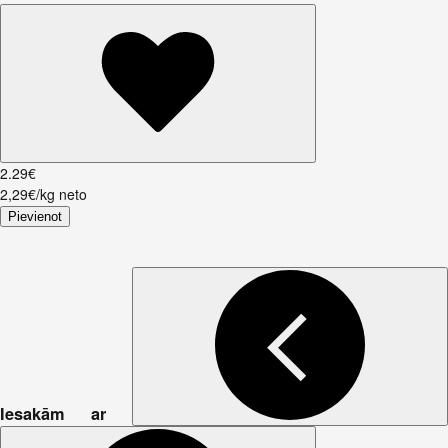
2
.
29
€
2,29€/kg neto
Pievienot
Iesakām ar