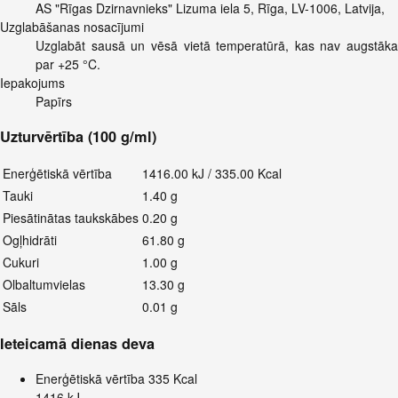
AS "Rīgas Dzirnavnieks" Lizuma iela 5, Rīga, LV-1006, Latvija,
Uzglabāšanas nosacījumi
Uzglabāt sausā un vēsā vietā temperatūrā, kas nav augstāka
par +25 °C.
Iepakojums
Papīrs
Uzturvērtība (100 g/ml)
Enerģētiskā vērtība
1416.00 kJ / 335.00 Kcal
Tauki
1.40 g
Piesātinātas taukskābes
0.20 g
Ogļhidrāti
61.80 g
Cukuri
1.00 g
Olbaltumvielas
13.30 g
Sāls
0.01 g
Ieteicamā dienas deva
Enerģētiskā vērtība
335 Kcal
1416 kJ