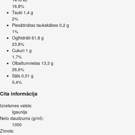
16,8%
Tauki
1,4 g
2%
Piesātinātas taukskābes
0,2 g
1%
Ogļhidrāti
61,8 g
23,8%
Cukuri
1 g
1,7%
Olbaltumvielas
13,3 g
26,6%
Sāls
0,01 g
0,4%
Cita informācija
Izcelsmes valsts:
Igaunija
Neto daudzums (g/ml):
1000
Zīmols: