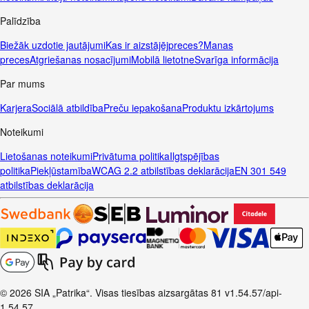
Palīdzība
Biežāk uzdotie jautājumi
Kas ir aizstājējpreces?
Manas
preces
Atgriešanas nosacījumi
Mobilā lietotne
Svarīga informācija
Par mums
Karjera
Sociālā atbildība
Preču iepakošana
Produktu izkārtojums
Noteikumi
Lietošanas noteikumi
Privātuma politika
Ilgtspējības
politika
Piekļūstamība
WCAG 2.2 atbilstības deklarācija
EN 301 549
atbilstības deklarācija
© 2026 SIA „Patrika“. Visas tiesības aizsargātas
81
v1.54.57
/api-
1.54.57