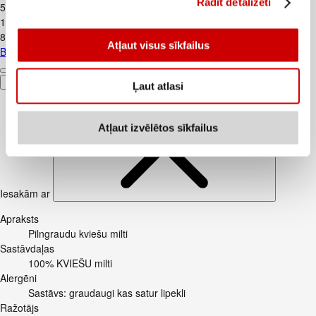
Rādīt detalizēti
5,5€/kg
1
.
59
€
8,83€/kg
Atļaut visus sīkfailus
Biezpiens 9% VALMIERA 180g
Pievienot
Ļaut atlasi
Atļaut izvēlētos sīkfailus
Iesakām ar
Apraksts
Pilngraudu kviešu milti
Sastāvdaļas
100% KVIEŠU milti
Alergēni
Sastāvs: graudaugi kas satur lipekli
Ražotājs