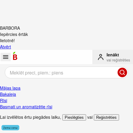
BARBORA
Iepērcies ērtāk
lietotnē!
Atvērt
Ienākt
vai reģistrēties
Mājas lapa
Bakaleja
Rīsi
Basmati un aromatizētie rīsi
Lai izvēlētos ērtu piegādes laiku
,
vai
Pieslēgties
Reģistrēties