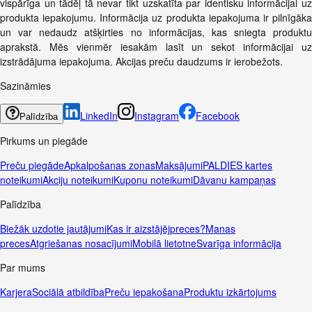
vispārīga un tādēļ tā nevar tikt uzskatīta par identisku informācijai uz
produkta iepakojumu. Informācija uz produkta iepakojuma ir pilnīgāka
un var nedaudz atšķirties no informācijas, kas sniegta produktu
aprakstā. Mēs vienmēr iesakām lasīt un sekot informācijai uz
izstrādājuma iepakojuma. Akcijas preču daudzums ir ierobežots.
Sazināmies
LinkedIn
Instagram
Facebook
Palīdzība
Pirkums un piegāde
Preču piegāde
Apkalpošanas zonas
Maksājumi
PALDIES kartes
noteikumi
Akciju noteikumi
Kuponu noteikumi
Dāvanu kampaņas
Palīdzība
Biežāk uzdotie jautājumi
Kas ir aizstājējpreces?
Manas
preces
Atgriešanas nosacījumi
Mobilā lietotne
Svarīga informācija
Par mums
Karjera
Sociālā atbildība
Preču iepakošana
Produktu izkārtojums