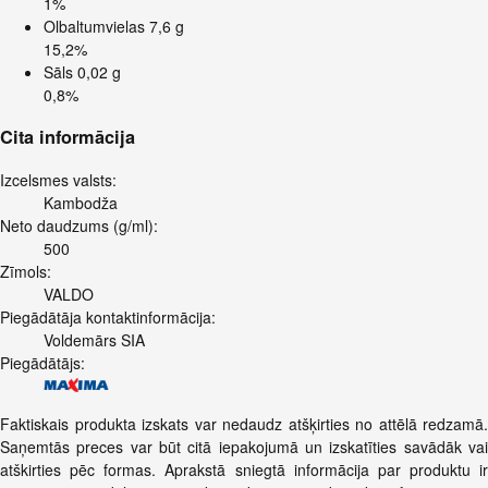
1%
Olbaltumvielas
7,6 g
15,2%
Sāls
0,02 g
0,8%
Cita informācija
Izcelsmes valsts:
Kambodža
Neto daudzums (g/ml):
500
Zīmols:
VALDO
Piegādātāja kontaktinformācija:
Voldemārs SIA
Piegādātājs:
Faktiskais produkta izskats var nedaudz atšķirties no attēlā redzamā.
Saņemtās preces var būt citā iepakojumā un izskatīties savādāk vai
atškirties pēc formas. Aprakstā sniegtā informācija par produktu ir