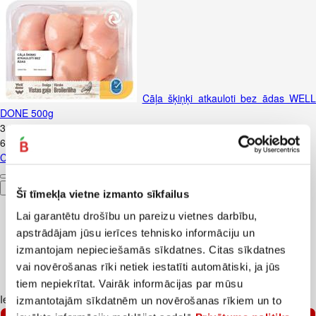
Cāļa šķiņķi atkauloti bez ādas WELL
DONE 500g
3
.
08
€
6,16€/kg
Cāļa šķiņķi atkauloti bez ādas WELL DONE 500g
Pievienot
Šī tīmekļa vietne izmanto sīkfailus
Lai garantētu drošību un pareizu vietnes darbību,
apstrādājam jūsu ierīces tehnisko informāciju un
izmantojam nepieciešamās sīkdatnes. Citas sīkdatnes
vai novērošanas rīki netiek iestatīti automātiski, ja jūs
tiem nepiekrītat. Vairāk informācijas par mūsu
Iesakām ar
izmantotajām sīkdatnēm un novērošanas rīkiem un to
–25%