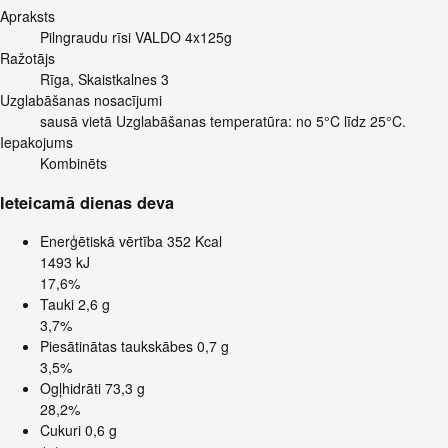
Apraksts
Pilngraudu rīsi VALDO 4x125g
Ražotājs
Rīga, Skaistkalnes 3
Uzglabāšanas nosacījumi
sausā vietā Uzglabāšanas temperatūra: no 5°C līdz 25°C.
Iepakojums
Kombinēts
Ieteicamā dienas deva
Enerģētiskā vērtība
352 Kcal
1493 kJ
17,6%
Tauki
2,6 g
3,7%
Piesātinātas taukskābes
0,7 g
3,5%
Ogļhidrāti
73,3 g
28,2%
Cukuri
0,6 g