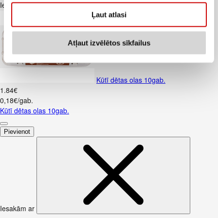
Iesakām ar
Ļaut atlasi
Atļaut izvēlētos sīkfailus
Kūtī dētas olas 10gab.
1
.
84
€
0,18€/gab.
Kūtī dētas olas 10gab.
Pievienot
Iesakām ar