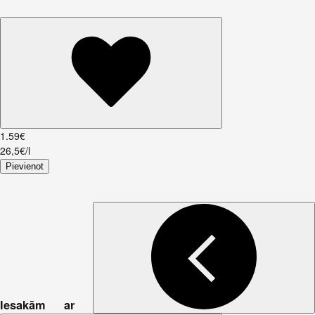
1
.
59
€
26,5€/l
Pievienot
Iesakām ar