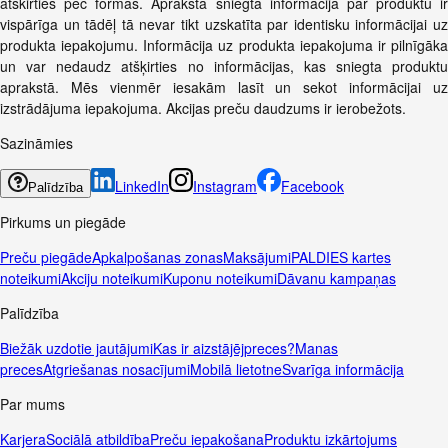
atškirties pēc formas. Aprakstā sniegtā informācija par produktu ir
vispārīga un tādēļ tā nevar tikt uzskatīta par identisku informācijai uz
produkta iepakojumu. Informācija uz produkta iepakojuma ir pilnīgāka
un var nedaudz atšķirties no informācijas, kas sniegta produktu
aprakstā. Mēs vienmēr iesakām lasīt un sekot informācijai uz
izstrādājuma iepakojuma. Akcijas preču daudzums ir ierobežots.
Sazināmies
LinkedIn
Instagram
Facebook
Palīdzība
Pirkums un piegāde
Preču piegāde
Apkalpošanas zonas
Maksājumi
PALDIES kartes
noteikumi
Akciju noteikumi
Kuponu noteikumi
Dāvanu kampaņas
Palīdzība
Biežāk uzdotie jautājumi
Kas ir aizstājējpreces?
Manas
preces
Atgriešanas nosacījumi
Mobilā lietotne
Svarīga informācija
Par mums
Karjera
Sociālā atbildība
Preču iepakošana
Produktu izkārtojums