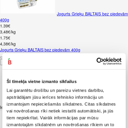
Jogurts Grieķu BALTAIS bez piedevām
400g
1
.
39
€
3,48€/kg
1
.
75
€
4,38€/kg
Jogurts Grieķu BALTAIS bez piedevām 400g
Pievienot
Šī tīmekļa vietne izmanto sīkfailus
Lai garantētu drošību un pareizu vietnes darbību,
apstrādājam jūsu ierīces tehnisko informāciju un
izmantojam nepieciešamās sīkdatnes. Citas sīkdatnes
Iesakām ar
vai novērošanas rīki netiek iestatīti automātiski, ja jūs
tiem nepiekrītat. Vairāk informācijas par mūsu
izmantotajām sīkdatnēm un novērošanas rīkiem un to