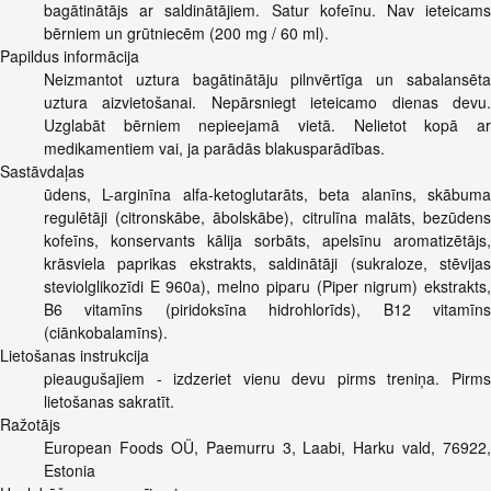
bagātinātājs ar saldinātājiem. Satur kofeīnu. Nav ieteicams
bērniem un grūtniecēm (200 mg / 60 ml).
Papildus informācija
Neizmantot uztura bagātinātāju pilnvērtīga un sabalansēta
uztura aizvietošanai. Nepārsniegt ieteicamo dienas devu.
Uzglabāt bērniem nepieejamā vietā. Nelietot kopā ar
medikamentiem vai, ja parādās blakusparādības.
Sastāvdaļas
ūdens, L-arginīna alfa-ketoglutarāts, beta alanīns, skābuma
regulētāji (citronskābe, ābolskābe), citrulīna malāts, bezūdens
kofeīns, konservants kālija sorbāts, apelsīnu aromatizētājs,
krāsviela paprikas ekstrakts, saldinātāji (sukraloze, stēvijas
steviolglikozīdi E 960a), melno piparu (Piper nigrum) ekstrakts,
B6 vitamīns (piridoksīna hidrohlorīds), B12 vitamīns
(ciānkobalamīns).
Lietošanas instrukcija
pieaugušajiem - izdzeriet vienu devu pirms treniņa. Pirms
lietošanas sakratīt.
Ražotājs
European Foods OÜ, Paemurru 3, Laabi, Harku vald, 76922,
Estonia