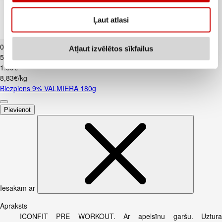
Ļaut atlasi
Biezpiens 9% VALMIERA 180g
0
.
99
€
Atļaut izvēlētos sīkfailus
5,5€/kg
1
.
59
€
8,83€/kg
Biezpiens 9% VALMIERA 180g
Pievienot
Iesakām ar
Apraksts
ICONFIT PRE WORKOUT. Ar apelsīnu garšu. Uztura