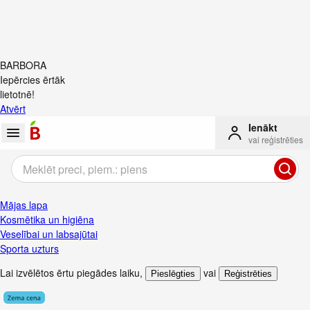
BARBORA
Iepērcies ērtāk
lietotnē!
Atvērt
Ienākt
vai reģistrēties
Mājas lapa
Kosmētika un higiēna
Veselībai un labsajūtai
Sporta uzturs
Lai izvēlētos ērtu piegādes laiku
,
vai
Pieslēgties
Reģistrēties