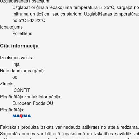
Uzglabāšanas nosacījumi
Uzglabāt oriģinālā iepakojumā temperatūrā 5–25°C, sargājot no
mitruma un tiešiem saules stariem. Uzglabāšanas temperatūra:
no 5°C līdz 22°C.
Iepakojums
Polietilēns
Cita informācija
Izcelsmes valsts:
Īrija
Neto daudzums (g/ml):
60
Zīmols:
ICONFIT
Piegādātāja kontaktinformācija:
European Foods OÜ
Piegādātājs:
Faktiskais produkta izskats var nedaudz atšķirties no attēlā redzamā.
Saņemtās preces var būt citā iepakojumā un izskatīties savādāk vai