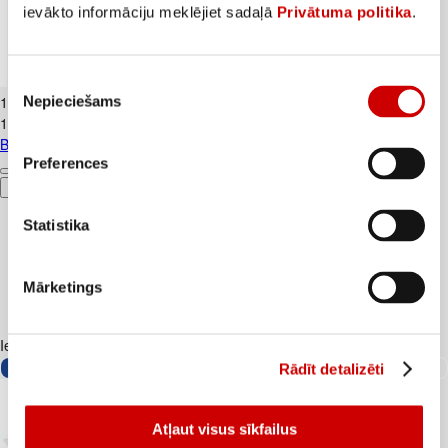
ievākto informāciju meklējiet sadaļā
Privātuma politika
.
Banāni CAVENDISH kg
Piekrišanas
1
.
19
€
Nepieciešams
izvēle
1,19€/kg
Banāni CAVENDISH kg
Preferences
Pievienot
Statistika
Mārketings
Iesakām ar
Rādīt detalizēti
Atļaut visus sīkfailus