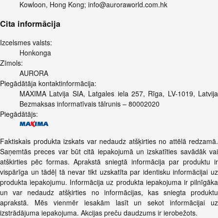
Kowloon, Hong Kong;
info@auroraworld.com.hk
Cita informācija
Izcelsmes valsts:
Honkonga
Zīmols:
AURORA
Piegādātāja kontaktinformācija:
MAXIMA Latvija SIA, Latgales iela 257, Rīga, LV-1019, Latvija
Bezmaksas informatīvais tālrunis – 80002020
Piegādātājs:
Faktiskais produkta izskats var nedaudz atšķirties no attēlā redzamā.
Saņemtās preces var būt citā iepakojumā un izskatīties savādāk vai
atškirties pēc formas. Aprakstā sniegtā informācija par produktu ir
vispārīga un tādēļ tā nevar tikt uzskatīta par identisku informācijai uz
produkta iepakojumu. Informācija uz produkta iepakojuma ir pilnīgāka
un var nedaudz atšķirties no informācijas, kas sniegta produktu
aprakstā. Mēs vienmēr iesakām lasīt un sekot informācijai uz
izstrādājuma iepakojuma. Akcijas preču daudzums ir ierobežots.