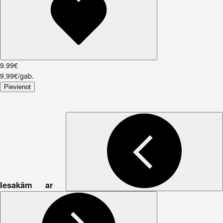
9
.
99
€
9,99€/gab.
Pievienot
Iesakām ar