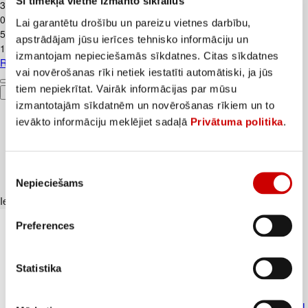
Šī tīmekļa vietne izmanto sīkfailus
3
.
59
€
0,9€/gab.
Lai garantētu drošību un pareizu vietnes darbību,
5
.
99
€
apstrādājam jūsu ierīces tehnisko informāciju un
1,5€/gab.
izmantojam nepieciešamās sīkdatnes. Citas sīkdatnes
Radošais komplekts PLAY-DOH 4gab.
vai novērošanas rīki netiek iestatīti automātiski, ja jūs
tiem nepiekrītat. Vairāk informācijas par mūsu
Pievienot
izmantotajām sīkdatnēm un novērošanas rīkiem un to
ievākto informāciju meklējiet sadaļā
Privātuma politika
.
Piekrišanas
Nepieciešams
izvēle
Iesakām ar
Preferences
Statistika
Atkrit.maisi HOME EXPERT 60L