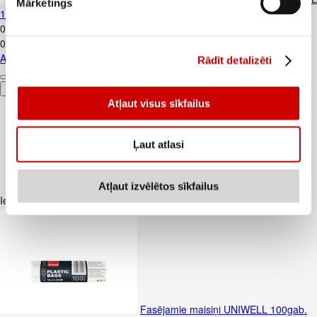
Mārketings
10gab.30mkr
0
.
89
€
0,09€/gab.
Atkrit.maisi HOME EXPERT 60L 10gab.30mkr
Rādīt detalizēti
Pievienot
Atļaut visus sīkfailus
Ļaut atlasi
Atļaut izvēlētos sīkfailus
Iesakām ar
Fasējamie maisiņi UNIWELL 100gab.