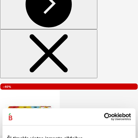
–40%
Radošais komplekts PLAY-DOH 4gab.