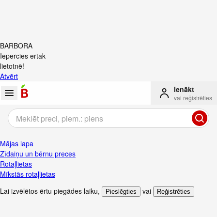
BARBORA
Iepērcies ērtāk
lietotnē!
Atvērt
Ienākt
vai reģistrēties
Mājas lapa
Zīdaiņu un bērnu preces
Rotaļlietas
Mīkstās rotaļlietas
Lai izvēlētos ērtu piegādes laiku
,
vai
Pieslēgties
Reģistrēties