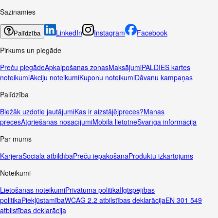
Sazināmies
LinkedIn
Instagram
Facebook
Palīdzība
Pirkums un piegāde
Preču piegāde
Apkalpošanas zonas
Maksājumi
PALDIES kartes
noteikumi
Akciju noteikumi
Kuponu noteikumi
Dāvanu kampaņas
Palīdzība
Biežāk uzdotie jautājumi
Kas ir aizstājējpreces?
Manas
preces
Atgriešanas nosacījumi
Mobilā lietotne
Svarīga informācija
Par mums
Karjera
Sociālā atbildība
Preču iepakošana
Produktu izkārtojums
Noteikumi
Lietošanas noteikumi
Privātuma politika
Ilgtspējības
politika
Piekļūstamība
WCAG 2.2 atbilstības deklarācija
EN 301 549
atbilstības deklarācija