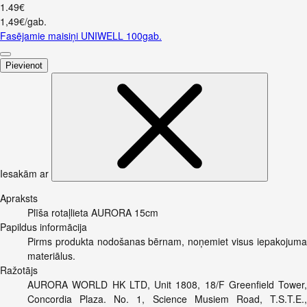
1
.
49
€
1,49€/gab.
Fasējamie maisiņi UNIWELL 100gab.
Pievienot
Iesakām ar
Apraksts
Plīša rotaļlieta AURORA 15cm
Papildus informācija
Pirms produkta nodošanas bērnam, noņemiet visus iepakojuma
materiālus.
Ražotājs
AURORA WORLD HK LTD, Unit 1808, 18/F Greenfield Tower,
Concordia Plaza. No. 1, Science Musiem Road, T.S.T.E.,