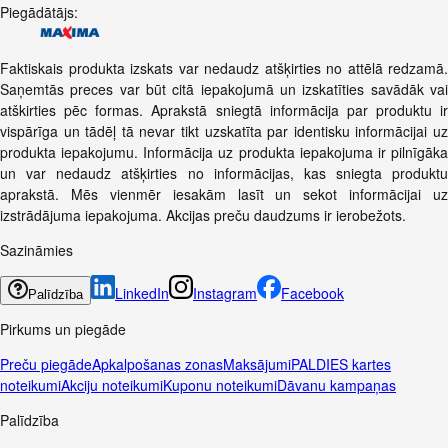
Piegādātājs:
Faktiskais produkta izskats var nedaudz atšķirties no attēlā redzamā.
Saņemtās preces var būt citā iepakojumā un izskatīties savādāk vai
atškirties pēc formas. Aprakstā sniegtā informācija par produktu ir
vispārīga un tādēļ tā nevar tikt uzskatīta par identisku informācijai uz
produkta iepakojumu. Informācija uz produkta iepakojuma ir pilnīgāka
un var nedaudz atšķirties no informācijas, kas sniegta produktu
aprakstā. Mēs vienmēr iesakām lasīt un sekot informācijai uz
izstrādājuma iepakojuma. Akcijas preču daudzums ir ierobežots.
Sazināmies
LinkedIn
Instagram
Facebook
Palīdzība
Pirkums un piegāde
Preču piegāde
Apkalpošanas zonas
Maksājumi
PALDIES kartes
noteikumi
Akciju noteikumi
Kuponu noteikumi
Dāvanu kampaņas
Palīdzība