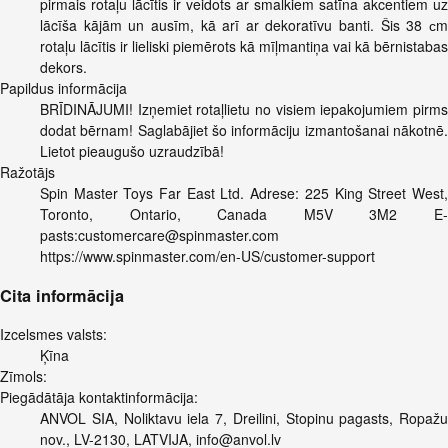
pirmais rotaļu lācītis ir veidots ar smalkiem satīna akcentiem uz
lācīša kājām un ausīm, kā arī ar dekoratīvu banti. Šis 38 сm
rotaļu lācītis ir lieliski piemērots kā mīļmantiņa vai kā bērnistabas
dekors.
Papildus informācija
BRĪDINĀJUMI! Izņemiet rotaļlietu no visiem iepakojumiem pirms
dodat bērnam! Saglabājiet šo informāciju izmantošanai nākotnē.
Lietot pieaugušo uzraudzībā!
Ražotājs
Spin Master Toys Far East Ltd. Adrese: 225 King Street West,
Toronto, Ontario, Canada M5V 3M2 E-
pasts:
customercare@spinmaster.com
https://www.spinmaster.com/en-US/customer-support
Cita informācija
Izcelsmes valsts:
Ķīna
Zīmols:
Piegādātāja kontaktinformācija:
ANVOL SIA, Noliktavu iela 7, Dreilini, Stopinu pagasts, Ropažu
nov., LV-2130, LATVIJA,
info@anvol.lv