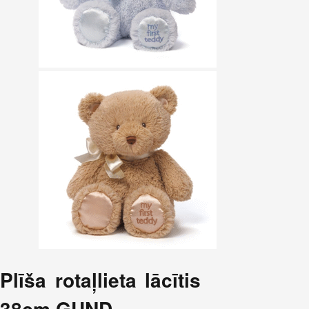
Plīša rotaļlieta lācītis
38cm GUND