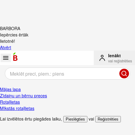
BARBORA
Iepērcies ērtāk
lietotnē!
Atvērt
Ienākt
vai reģistrēties
Mājas lapa
Zīdaiņu un bērnu preces
Rotaļlietas
Mīkstās rotaļlietas
Lai izvēlētos ērtu piegādes laiku
,
vai
Pieslēgties
Reģistrēties