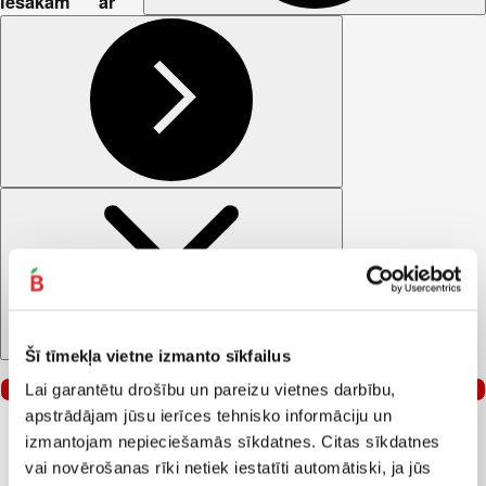
Iesakām ar
Šī tīmekļa vietne izmanto sīkfailus
Lai garantētu drošību un pareizu vietnes darbību,
2 vai vairāk
–40%
apstrādājam jūsu ierīces tehnisko informāciju un
izmantojam nepieciešamās sīkdatnes. Citas sīkdatnes
vai novērošanas rīki netiek iestatīti automātiski, ja jūs