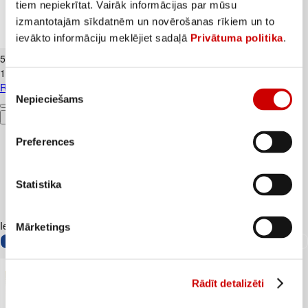
tiem nepiekrītat. Vairāk informācijas par mūsu
izmantotajām sīkdatnēm un novērošanas rīkiem un to
ievākto informāciju meklējiet sadaļā
Privātuma politika
.
Radošais komplekts PLAY-DOH 4gab.
5
.
99
€
1,5€/gab.
Piekrišanas
Radošais komplekts PLAY-DOH 4gab.
Nepieciešams
izvēle
Pievienot
Preferences
Statistika
Iesakām ar
Mārketings
Rādīt detalizēti