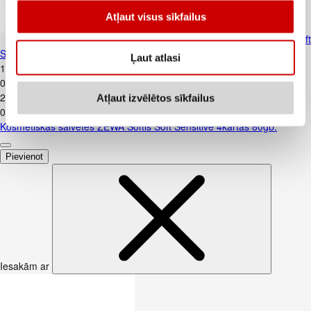
Atļaut visus sīkfailus
Kosmētiskās salvetes ZEWA Softis Sof
Sensitive 4kārtas 80gb.
Ļaut atlasi
1
.
79
€
0,02€/gab.
2
.
89
€
Atļaut izvēlētos sīkfailus
0,04€/gab.
Kosmētiskās salvetes ZEWA Softis Soft Sensitive 4kārtas 80gb.
Pievienot
Iesakām ar