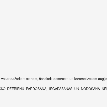
u vai ar dažādiem sieriem, šokolādi, desertiem un karamelizētiem augļi
LISKO DZĒRIENU PĀRDOŠANA, IEGĀDĀŠANĀS UN NODOŠANA NE