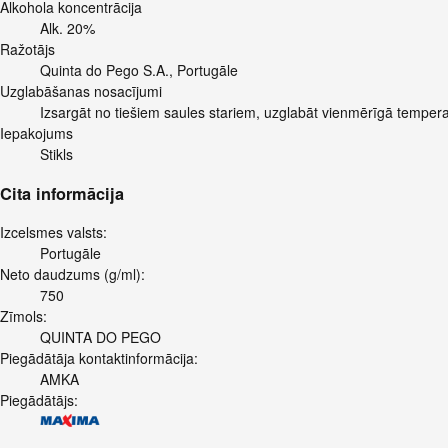
Alkohola koncentrācija
Alk. 20%
Ražotājs
Quinta do Pego S.A., Portugāle
Uzglabāšanas nosacījumi
Izsargāt no tiešiem saules stariem, uzglabāt vienmērīgā temper
Iepakojums
Stikls
Cita informācija
Izcelsmes valsts:
Portugāle
Neto daudzums (g/ml):
750
Zīmols:
QUINTA DO PEGO
Piegādātāja kontaktinformācija:
AMKA
Piegādātājs: