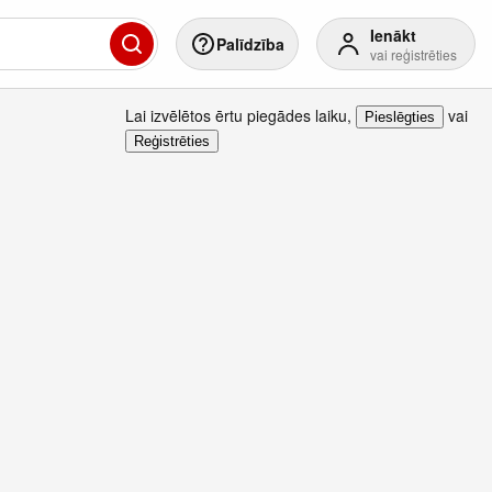
Ienākt
Palīdzība
vai reģistrēties
Lai izvēlētos ērtu piegādes laiku
,
vai
Pieslēgties
Reģistrēties