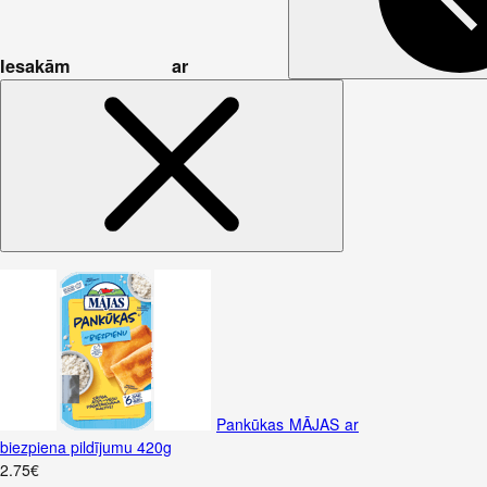
Iesakām ar
Pankūkas MĀJAS ar
biezpiena pildījumu 420g
2
.
75
€