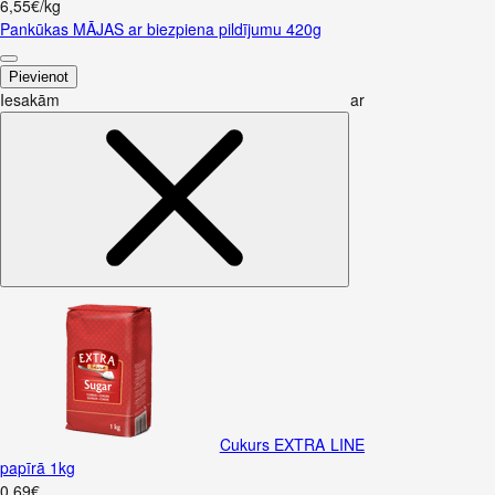
6,55€/kg
Pankūkas MĀJAS ar biezpiena pildījumu 420g
Pievienot
Iesakām ar
Cukurs EXTRA LINE
papīrā 1kg
0
.
69
€