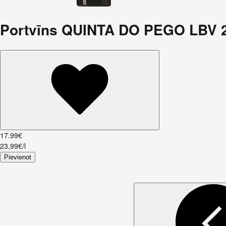
Portvīns QUINTA DO PEGO LBV 
17
.
99
€
23,99€/l
Pievienot