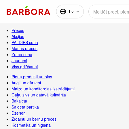
Lv
Preces
Akcijas
PALDIES cena
Manas preces
Zema cena
Jaunumi
Viss grilēšanai
Piena produkti un olas
Augļi un dārzeņi
Maize un konditorejas izstrādājumi
Gaļa, zivs un gatavā kulinārija
Bakaleja
Saldētā pārtika
Dzērieni
Zīdaiņu un bērnu preces
Kosmētika un higiēna