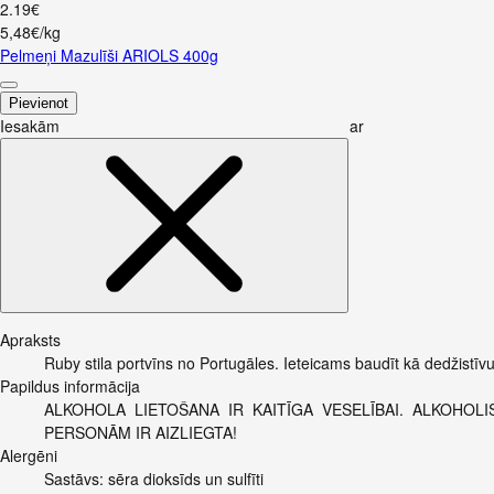
2
.
19
€
5,48€/kg
Pelmeņi Mazulīši ARIOLS 400g
Pievienot
Iesakām ar
Apraksts
Ruby stila portvīns no Portugāles. Ieteicams baudīt kā dedžistīv
Papildus informācija
ALKOHOLA LIETOŠANA IR KAITĪGA VESELĪBAI. ALKOHO
PERSONĀM IR AIZLIEGTA!
Alergēni
Sastāvs: sēra dioksīds un sulfīti