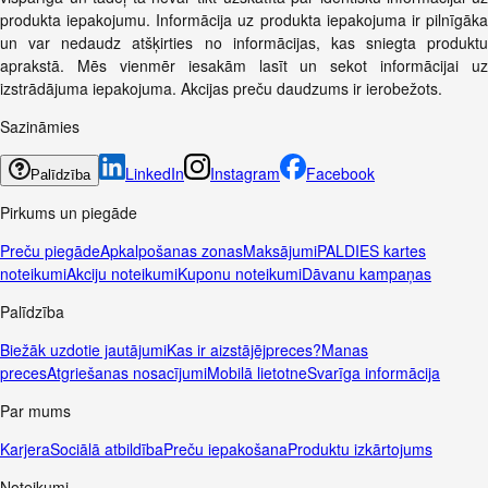
produkta iepakojumu. Informācija uz produkta iepakojuma ir pilnīgāka
un var nedaudz atšķirties no informācijas, kas sniegta produktu
aprakstā. Mēs vienmēr iesakām lasīt un sekot informācijai uz
izstrādājuma iepakojuma. Akcijas preču daudzums ir ierobežots.
Sazināmies
LinkedIn
Instagram
Facebook
Palīdzība
Pirkums un piegāde
Preču piegāde
Apkalpošanas zonas
Maksājumi
PALDIES kartes
noteikumi
Akciju noteikumi
Kuponu noteikumi
Dāvanu kampaņas
Palīdzība
Biežāk uzdotie jautājumi
Kas ir aizstājējpreces?
Manas
preces
Atgriešanas nosacījumi
Mobilā lietotne
Svarīga informācija
Par mums
Karjera
Sociālā atbildība
Preču iepakošana
Produktu izkārtojums
Noteikumi