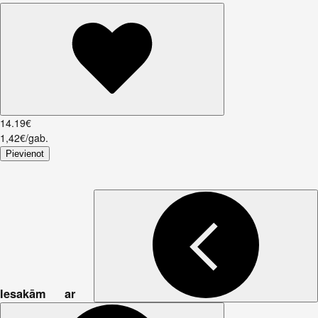
14
.
19
€
1,42€/gab.
Pievienot
Iesakām ar