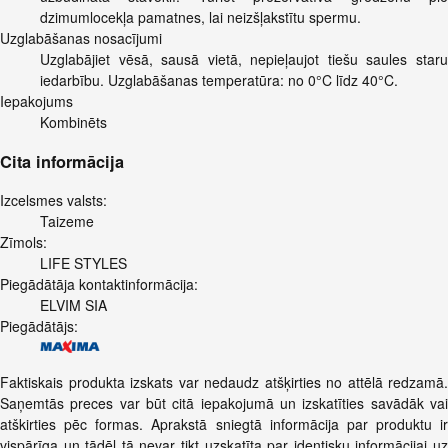
dzimumlocekļa pamatnes, lai neizšļakstītu spermu.
Uzglabāšanas nosacījumi
Uzglabājiet vēsā, sausā vietā, nepieļaujot tiešu saules staru
iedarbību. Uzglabāšanas temperatūra: no 0°C līdz 40°C.
Iepakojums
Kombinēts
Cita informācija
Izcelsmes valsts:
Taizeme
Zīmols:
LIFE STYLES
Piegādātāja kontaktinformācija:
ELVIM SIA
Piegādātājs:
Faktiskais produkta izskats var nedaudz atšķirties no attēlā redzamā.
Saņemtās preces var būt citā iepakojumā un izskatīties savādāk vai
atškirties pēc formas. Aprakstā sniegtā informācija par produktu ir
vispārīga un tādēļ tā nevar tikt uzskatīta par identisku informācijai uz