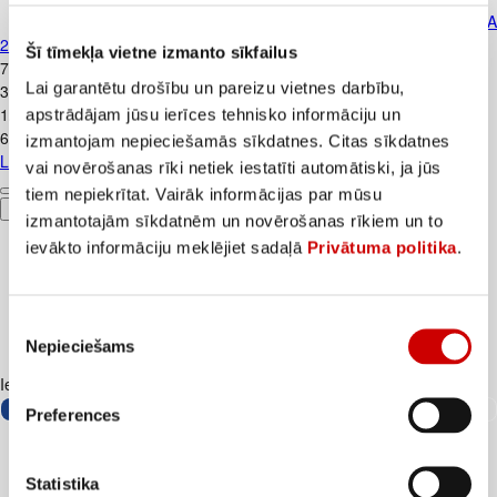
Lubrikants DUREX PLAY ALOE VER
2in1 200ml
Šī tīmekļa vietne izmanto sīkfailus
7
.
99
€
Lai garantētu drošību un pareizu vietnes darbību,
39,95€/l
12
.
49
€
apstrādājam jūsu ierīces tehnisko informāciju un
62,45€/l
izmantojam nepieciešamās sīkdatnes. Citas sīkdatnes
Lubrikants DUREX PLAY ALOE VERA 2in1 200ml
vai novērošanas rīki netiek iestatīti automātiski, ja jūs
tiem nepiekrītat. Vairāk informācijas par mūsu
Pievienot
izmantotajām sīkdatnēm un novērošanas rīkiem un to
ievākto informāciju meklējiet sadaļā
Privātuma politika
.
Piekrišanas
Nepieciešams
izvēle
Iesakām ar
Preferences
Statistika