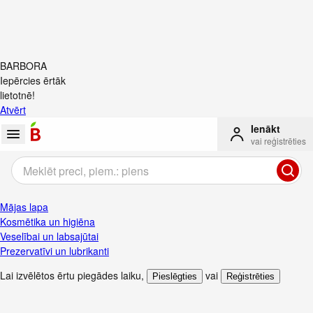
BARBORA
Iepērcies ērtāk
lietotnē!
Atvērt
Ienākt
vai reģistrēties
Mājas lapa
Kosmētika un higiēna
Veselībai un labsajūtai
Prezervatīvi un lubrikanti
Lai izvēlētos ērtu piegādes laiku
,
vai
Pieslēgties
Reģistrēties