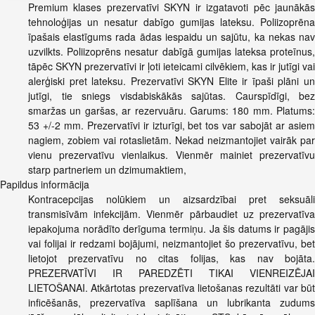
Premium klases prezervatīvi SKYN ir izgatavoti pēc jaunākās
tehnoloģijas un nesatur dabīgo gumijas lateksu. Poliizoprēna
īpašais elastīgums rada ādas iespaidu un sajūtu, ka nekas nav
uzvilkts. Poliizoprēns nesatur dabīgā gumijas lateksa proteīnus,
tāpēc SKYN prezervatīvi ir ļoti ieteicami cilvēkiem, kas ir jutīgi vai
alerģiski pret lateksu. Prezervatīvi SKYN Elite ir īpaši plāni un
jutīgi, tie sniegs visdabiskākās sajūtas. Caurspīdīgi, bez
smaržas un garšas, ar rezervuāru. Garums: 180 mm. Platums:
53 +/-2 mm. Prezervatīvi ir izturīgi, bet tos var sabojāt ar asiem
nagiem, zobiem vai rotaslietām. Nekad neizmantojiet vairāk par
vienu prezervatīvu vienlaikus. Vienmēr mainiet prezervatīvu
starp partneriem un dzimumaktiem,
Papildus informācija
Kontracepcijas nolūkiem un aizsardzībai pret seksuāli
transmisīvām infekcijām. Vienmēr pārbaudiet uz prezervatīva
iepakojuma norādīto derīguma termiņu. Ja šis datums ir pagājis
vai folijai ir redzami bojājumi, neizmantojiet šo prezervatīvu, bet
lietojot prezervatīvu no citas folijas, kas nav bojāta.
PREZERVATĪVI IR PAREDZĒTI TIKAI VIENREIZĒJAI
LIETOŠANAI. Atkārtotas prezervatīva lietošanas rezultāti var būt
inficēšanās, prezervatīva saplīšana un lubrikanta zudums