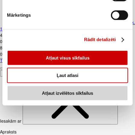
Mārketings
Tualetes papīrs ZEWA Moll White 3k
12r.
4
.
79
€
Rādīt detalizēti
0,4€/gab.
8
.
49
€
0,71€/gab.
Atļaut visus sīkfailus
Tualetes papīrs ZEWA Moll White 3k. 12r.
Pievienot
Ļaut atlasi
Atļaut izvēlētos sīkfailus
Iesakām ar
Apraksts