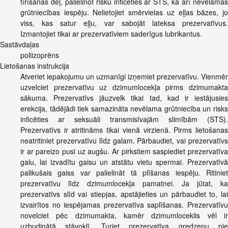
tīrīšanas dēļ, palielinot risku inficēties ar STS, kā arī nevēlamas
grūtniecības iespēju. Nelietojiet smērvielas uz eļļas bāzes, jo
viss, kas satur eļļu, var sabojāt lateksa prezervatīvus.
Izmantojiet tikai ar prezervatīviem saderīgus lubrikantus.
Sastāvdaļas
poliizoprēns
Lietošanas instrukcija
Atveriet iepakojumu un uzmanīgi izņemiet prezervatīvu. Vienmēr
uzvelciet prezervatīvu uz dzimumlocekļa pirms dzimumakta
sākuma. Prezervatīvs jāuzvelk tikai tad, kad ir iestājusies
erekcija, tādējādi tiek samazināta nevēlama grūtniecība un risks
inficēties ar seksuāli transmisīvajām slimībām (STS).
Prezervatīvs ir atritināms tikai vienā virzienā. Pirms lietošanas
neatritiniet prezervatīvu līdz galam. Pārbaudiet, vai prezervatīvs
ir ar pareizo pusi uz augšu. Ar pirkstiem saspiediet prezervatīva
galu, lai izvadītu gaisu un atstātu vietu spermai. Prezervatīvā
palikušais gaiss var palielināt tā plīšanas iespēju. Ritiniet
prezervatīvu līdz dzimumlocekļa pamatnei. Ja jūtat, ka
prezervatīvs slīd vai stiepjas, apstājieties un pārbaudiet to, lai
izvairītos no iespējamas prezervatīva saplīšanas. Prezervatīvu
novelciet pēc dzimumakta, kamēr dzimumloceklis vēl ir
uzbudinātā stāvoklī. Turiet prezervatīva gredzenu pie