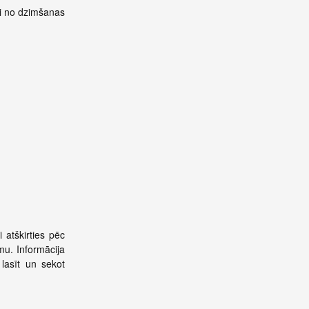
nai no dzimšanas
 atškirties pēc
umu. Informācija
lasīt un sekot