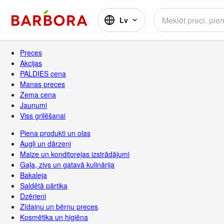
Lv
Preces
Akcijas
PALDIES cena
Manas preces
Zema cena
Jaunumi
Viss grilēšanai
Piena produkti un olas
Augļi un dārzeņi
Maize un konditorejas izstrādājumi
Gaļa, zivs un gatavā kulinārija
Bakaleja
Saldētā pārtika
Dzērieni
Zīdaiņu un bērnu preces
Kosmētika un higiēna