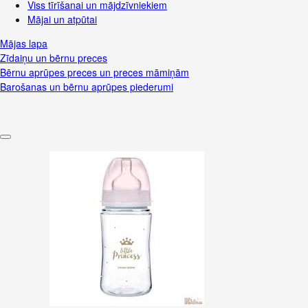
Viss tīrīšanai un mājdzīvniekiem
Mājai un atpūtai
Mājas lapa
Zīdaiņu un bērnu preces
Bērnu aprūpes preces un preces māmiņām
Barošanas un bērnu aprūpes piederumi