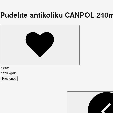
Pudelīte antikoliku CANPOL 240m
7
.
29
€
7,29€/gab.
Pievienot