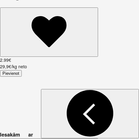
2
.
99
€
29,9€/kg neto
Pievienot
Iesakām ar