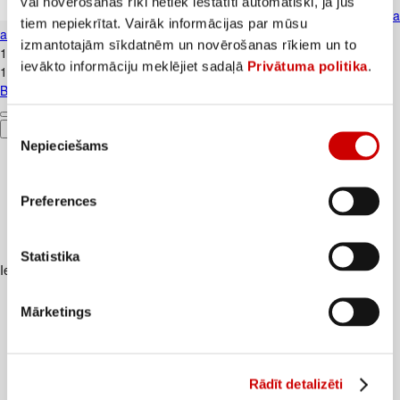
vai novērošanas rīki netiek iestatīti automātiski, ja jūs
BIO biezenis HOLLE Banana Lam
tiem nepiekrītat. Vairāk informācijas par mūsu
augļu 100g
izmantotajām sīkdatnēm un novērošanas rīkiem un to
1
.
15
€
ievākto informāciju meklējiet sadaļā
Privātuma politika
.
11,5€/kg
BIO biezenis HOLLE Banana Lama augļu 100g
Piekrišanas
Pievienot
Nepieciešams
izvēle
Preferences
Statistika
Iesakām ar
Mārketings
Rādīt detalizēti