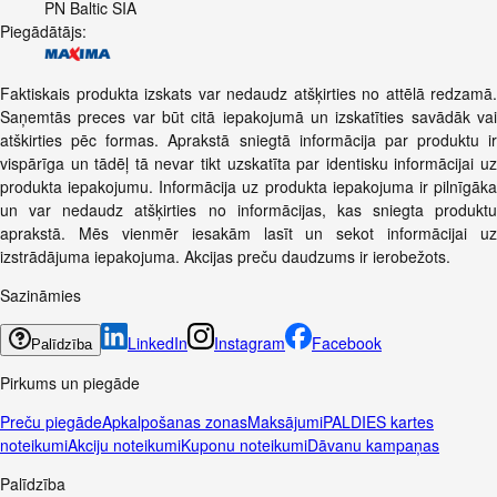
PN Baltic SIA
Piegādātājs:
Faktiskais produkta izskats var nedaudz atšķirties no attēlā redzamā.
Saņemtās preces var būt citā iepakojumā un izskatīties savādāk vai
atškirties pēc formas. Aprakstā sniegtā informācija par produktu ir
vispārīga un tādēļ tā nevar tikt uzskatīta par identisku informācijai uz
produkta iepakojumu. Informācija uz produkta iepakojuma ir pilnīgāka
un var nedaudz atšķirties no informācijas, kas sniegta produktu
aprakstā. Mēs vienmēr iesakām lasīt un sekot informācijai uz
izstrādājuma iepakojuma. Akcijas preču daudzums ir ierobežots.
Sazināmies
LinkedIn
Instagram
Facebook
Palīdzība
Pirkums un piegāde
Preču piegāde
Apkalpošanas zonas
Maksājumi
PALDIES kartes
noteikumi
Akciju noteikumi
Kuponu noteikumi
Dāvanu kampaņas
Palīdzība