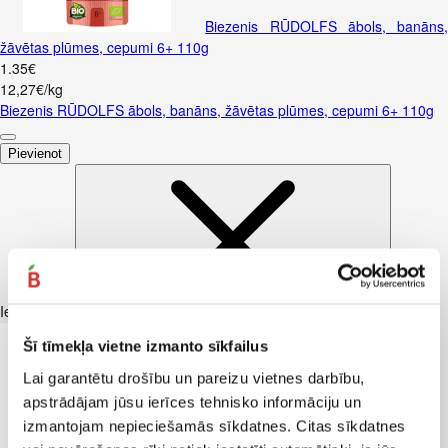
Biezenis RŪDOLFS ābols, banāns,
žāvētas plūmes, cepumi 6+ 110g
1
.
35
€
12,27€/kg
Biezenis RŪDOLFS ābols, banāns, žāvētas plūmes, cepumi 6+ 110g
Pievienot
Iesakām ar
Šī tīmekļa vietne izmanto sīkfailus
Lai garantētu drošību un pareizu vietnes darbību,
apstrādājam jūsu ierīces tehnisko informāciju un
izmantojam nepieciešamās sīkdatnes. Citas sīkdatnes