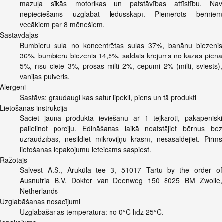
mazuļa sīkās motorikas un patstāvības attīstību. Nav
nepieciešams uzglabāt ledusskapī. Piemērots bērniem
vecākiem par 8 mēnešiem.
Sastāvdaļas
Bumbieru sula no koncentrētas sulas 37%, banānu biezenis
36%, bumbieru biezenis 14,5%, saldais krējums no kazas piena
5%, rīsu ciete 3%, prosas milti 2%, cepumi 2% (milti, sviests),
vaniļas pulveris.
Alergēni
Sastāvs: graudaugi kas satur lipekli, piens un tā produkti
Lietošanas instrukcija
Sāciet jauna produkta ieviešanu ar 1 tējkaroti, pakāpeniski
palielinot porciju. Ēdināšanas laikā neatstājiet bērnus bez
uzraudzības, nesildiet mikroviļņu krāsnī, nesasaldējiet. Pirms
lietošanas iepakojumu ieteicams saspiest.
Ražotājs
Salvest A.S., Aruküla tee 3, 51017 Tartu by the order of
Ausnutria B.V. Dokter van Deenweg 150 8025 BM Zwolle,
Netherlands
Uzglabāšanas nosacījumi
Uzglabāšanas temperatūra: no 0°C līdz 25°C.