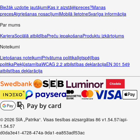
Biežāk uzdotie jautājumi
Kas ir aizstājējpreces?
Manas
preces
Atgriešanas nosacījumi
Mobilā lietotne
Svarīga informācija
Par mums
Karjera
Sociālā atbildība
Preču iepakošana
Produktu izkārtojums
Noteikumi
Lietošanas noteikumi
Privātuma politika
Ilgtspējības
politika
Piekļūstamība
WCAG 2.2 atbilstības deklarācija
EN 301 549
atbilstības deklarācija
© 2026 SIA „Patrika“. Visas tiesības aizsargātas
86
v1.54.57
/api-
1.54.57
d0da3e41-4728-474a-9da1-ea853adf53ac