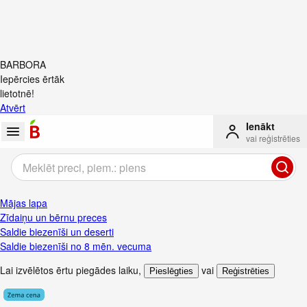
BARBORA
Iepērcies ērtāk
lietotnē!
Atvērt
Ienākt
vai reģistrēties
Mājas lapa
Zīdaiņu un bērnu preces
Saldie biezenīši un deserti
Saldie biezenīši no 8 mēn. vecuma
Lai izvēlētos ērtu piegādes laiku
,
vai
Pieslēgties
Reģistrēties