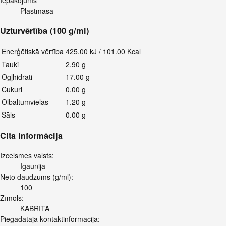
Iepakojums
Plastmasa
Uzturvērtība (100 g/ml)
Enerģētiskā vērtība
425.00 kJ / 101.00 Kcal
Tauki
2.90 g
Ogļhidrāti
17.00 g
Cukuri
0.00 g
Olbaltumvielas
1.20 g
Sāls
0.00 g
Cita informācija
Izcelsmes valsts:
Igaunija
Neto daudzums (g/ml):
100
Zīmols:
KABRITA
Piegādātāja kontaktinformācija: