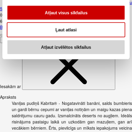
Biezenis KUBUŠ BABY banānu ar putr
5+ 100g
Atļaut visus sīkfailus
0
.
69
€
6,9€/kg
Biezenis KUBUŠ BABY banānu ar putru 5+ 100g
Ļaut atlasi
Pievienot
Atļaut izvēlētos sīkfailus
Iesakām ar
Apraksts
Vaniļas pudiņš Kabrita® - Nogatavināti banāni, salds bumbieris
un gardi bērnu cepumi ar vaniļas notiņām un maigu kazas piena
saldrējumu cauru gadu. Izsmalcināts deserts no augļiem. Ideāls
risinājums pastaigu laikā un uzkodām gan mazuļiem, gan arī
vecākiem bērniem. Ērts, pievilcīgs un mīksts iepakojums veicina