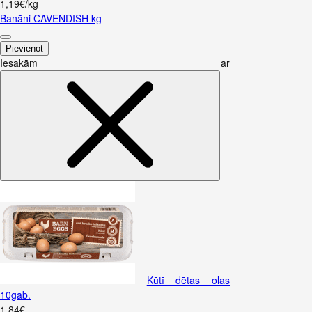
1,19€/kg
Banāni CAVENDISH kg
Pievienot
Iesakām ar
Kūtī dētas olas
10gab.
1
.
84
€