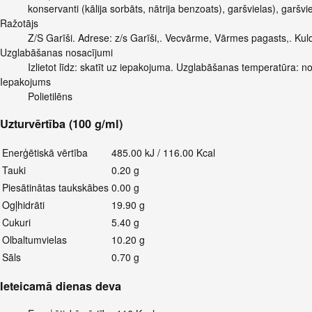
konservanti (kālija sorbāts, nātrija benzoats), garšvielas), garšvie
Ražotājs
Z/S Garīši. Adrese: z/s Garīši,. Vecvārme, Vārmes pagasts,. Ku
Uzglabāšanas nosacījumi
Izlietot līdz: skatīt uz iepakojuma. Uzglabāšanas temperatūra: n
Iepakojums
Polietilēns
Uzturvērtība (100 g/ml)
Enerģētiskā vērtība
485.00 kJ / 116.00 Kcal
Tauki
0.20 g
Piesātinātas taukskābes
0.00 g
Ogļhidrāti
19.90 g
Cukuri
5.40 g
Olbaltumvielas
10.20 g
Sāls
0.70 g
Ieteicamā dienas deva