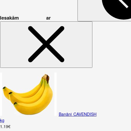
Iesakām ar
Banāni CAVENDISH
kg
1
.
19
€