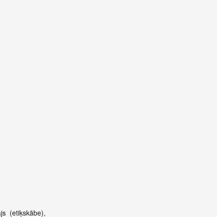
s (etiķskābe),