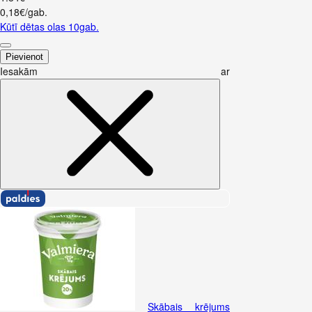
0,18€/gab.
Kūtī dētas olas 10gab.
Pievienot
Iesakām ar
Skābais krējums