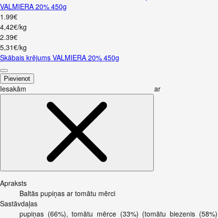
VALMIERA 20% 450g
1
.
99
€
4,42€/kg
2
.
39
€
5,31€/kg
Skābais krējums VALMIERA 20% 450g
Pievienot
Iesakām ar
Apraksts
Baltās pupiņas ar tomātu mērci
Sastāvdaļas
pupiņas (66%), tomātu mērce (33%) (tomātu biezenis (58%), ū