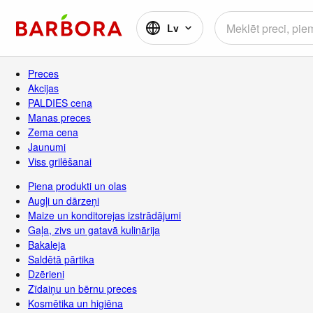
Lv
Preces
Akcijas
PALDIES cena
Manas preces
Zema cena
Jaunumi
Viss grilēšanai
Piena produkti un olas
Augļi un dārzeņi
Maize un konditorejas izstrādājumi
Gaļa, zivs un gatavā kulinārija
Bakaleja
Saldētā pārtika
Dzērieni
Zīdaiņu un bērnu preces
Kosmētika un higiēna