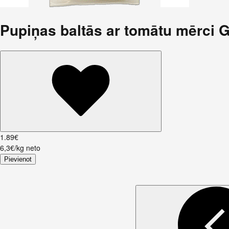
Pupiņas baltās ar tomātu mērci 
1
.
89
€
6,3€/kg neto
Pievienot