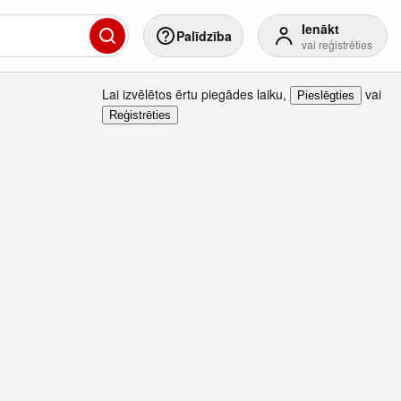
Ienākt
Palīdzība
vai reģistrēties
Lai izvēlētos ērtu piegādes laiku
,
vai
Pieslēgties
Reģistrēties